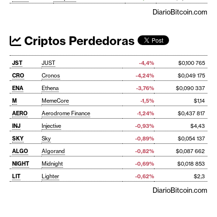
DiarioBitcoin.com
Criptos Perdedoras
JST
JUST
-4,4%
$0,100 765
CRO
Cronos
-4,24%
$0,049 175
ENA
Ethena
-3,76%
$0,090 337
M
MemeCore
-1,5%
$1,14
AERO
Aerodrome Finance
-1,24%
$0,437 817
INJ
Injective
-0,93%
$4,43
SKY
Sky
-0,89%
$0,054 137
ALGO
Algorand
-0,82%
$0,087 662
NIGHT
Midnight
-0,69%
$0,018 853
LIT
Lighter
-0,62%
$2,3
DiarioBitcoin.com