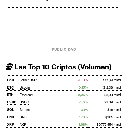
PUBLICIDAD
Las Top 10 Criptos (Volumen)
USDT
Tether USDt
-0,0%
$29,41 mmd
BTC
Bitcoin
0,15%
$12,08 mmd
ETH
Ethereum
0,25%
$3,93 mmd
USDC
USDC
0,0%
$3,39 mmd
SOL
Solana
3,1%
$1,5 mmd
BNB
BNB
1,61%
$1,05 mmd
XRP
XRP
1,68%
$0,775 454 mmd