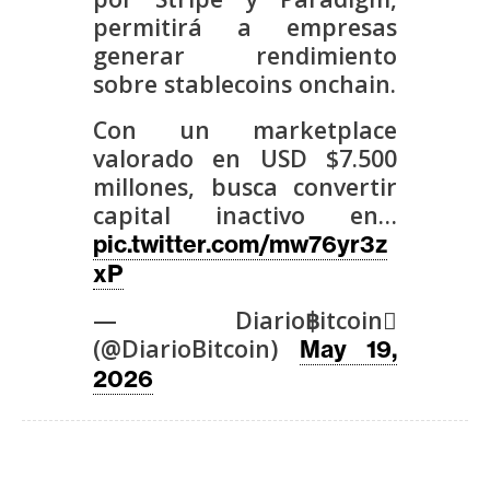
s
permitirá a empresas
generar rendimiento
sobre stablecoins onchain.
N
o
Con un marketplace
t
valorado en USD $7.500
a
millones, busca convertir
s
capital inactivo en…
d
pic.twitter.com/mw76yr3z
e
xP
P
r
— Diario฿itcoin
e
(@DiarioBitcoin)
May 19,
n
2026
s
a