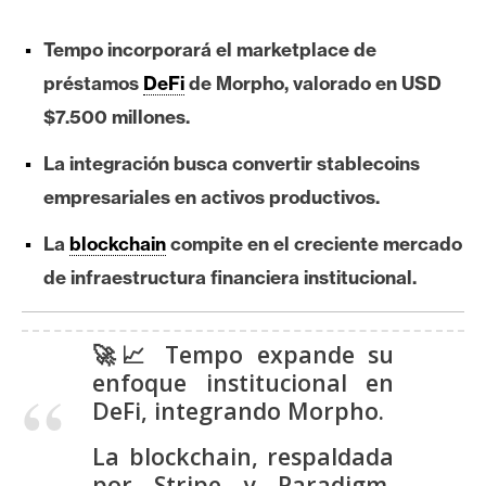
e
r
Tempo incorporará el marketplace de
e
préstamos
DeFi
de Morpho, valorado en USD
u
$7.500 millones.
m
La integración busca convertir stablecoins
empresariales en activos productivos.
I
A
La
blockchain
compite en el creciente mercado
de infraestructura financiera institucional.
A
n
🚀📈 Tempo expande su
á
enfoque institucional en
l
DeFi, integrando Morpho.
i
s
La blockchain, respaldada
i
por Stripe y Paradigm,