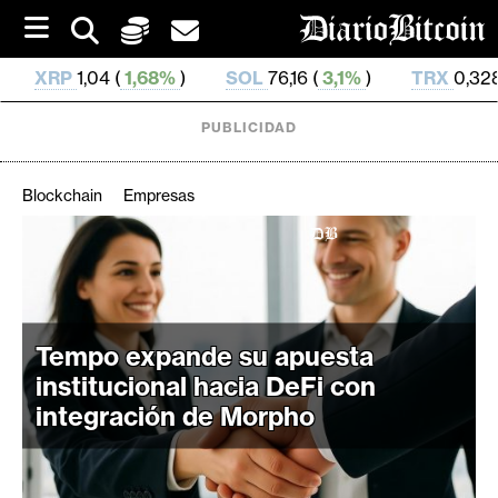
S
k
i
68%
)
SOL
76,16 (
3,1%
)
TRX
0,328 655 (
0,48%
)
p
t
o
PUBLICIDAD
c
o
n
Blockchain
Empresas
t
e
C
n
r
t
i
p
Tempo expande su apuesta
t
institucional hacia DeFi con
o
integración de Morpho
M
e
r