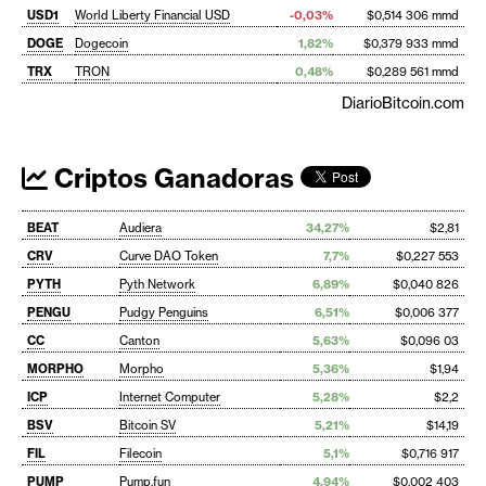
USD1
World Liberty Financial USD
-0,03%
$0,514 306 mmd
DOGE
Dogecoin
1,82%
$0,379 933 mmd
TRX
TRON
0,48%
$0,289 561 mmd
DiarioBitcoin.com
Criptos Ganadoras
BEAT
Audiera
34,27%
$2,81
CRV
Curve DAO Token
7,7%
$0,227 553
PYTH
Pyth Network
6,89%
$0,040 826
PENGU
Pudgy Penguins
6,51%
$0,006 377
CC
Canton
5,63%
$0,096 03
MORPHO
Morpho
5,36%
$1,94
ICP
Internet Computer
5,28%
$2,2
BSV
Bitcoin SV
5,21%
$14,19
FIL
Filecoin
5,1%
$0,716 917
PUMP
Pump.fun
4,94%
$0,002 403