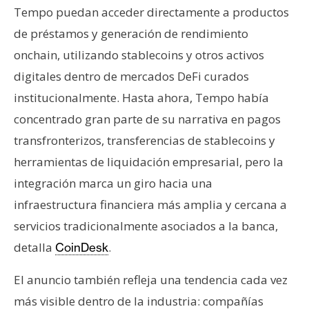
n
Tempo puedan acceder directamente a productos
t
de préstamos y generación de rendimiento
a
onchain, utilizando stablecoins y otros activos
c
digitales dentro de mercados DeFi curados
t
o
institucionalmente. Hasta ahora, Tempo había
y
concentrado gran parte de su narrativa en pagos
P
transfronterizos, transferencias de stablecoins y
u
herramientas de liquidación empresarial, pero la
b
integración marca un giro hacia una
l
i
infraestructura financiera más amplia y cercana a
c
servicios tradicionalmente asociados a la banca,
i
detalla
.
CoinDesk
d
a
El anuncio también refleja una tendencia cada vez
d
más visible dentro de la industria: compañías