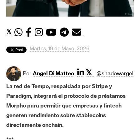
c
a
d
o
𝕏
s
Martes, 19 de Mayo, 2026
B
i
t
𝕏
Por
Angel Di Matteo
@shadowargel
c
o
La red de Tempo, respaldada por Stripe y
i
Paradigm, integrará el protocolo de préstamos
n
Morpho para permitir que empresas y fintech
generen rendimiento sobre stablecoins
E
directamente onchain.
t
h
***