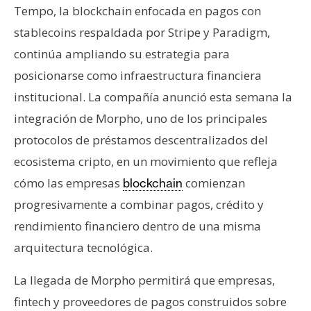
T
Tempo, la blockchain enfocada en pagos con
e
stablecoins respaldada por Stripe y Paradigm,
m
a
continúa ampliando su estrategia para
s
posicionarse como infraestructura financiera
institucional. La compañía anunció esta semana la
R
integración de Morpho, uno de los principales
e
protocolos de préstamos descentralizados del
c
ecosistema cripto, en un movimiento que refleja
u
cómo las empresas
comienzan
blockchain
r
s
progresivamente a combinar pagos, crédito y
o
rendimiento financiero dentro de una misma
s
arquitectura tecnológica.
La llegada de Morpho permitirá que empresas,
C
fintech y proveedores de pagos construidos sobre
o