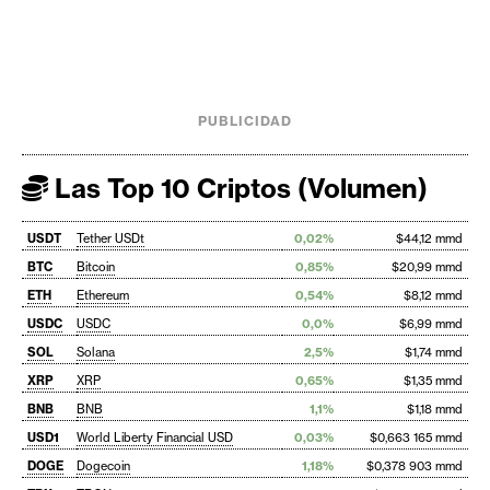
PUBLICIDAD
Las Top 10 Criptos (Volumen)
USDT
Tether USDt
0,02%
$44,12 mmd
BTC
Bitcoin
0,85%
$20,99 mmd
ETH
Ethereum
0,54%
$8,12 mmd
USDC
USDC
0,0%
$6,99 mmd
SOL
Solana
2,5%
$1,74 mmd
XRP
XRP
0,65%
$1,35 mmd
BNB
BNB
1,1%
$1,18 mmd
USD1
World Liberty Financial USD
0,03%
$0,663 165 mmd
DOGE
Dogecoin
1,18%
$0,378 903 mmd