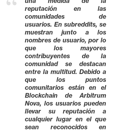
T
una medida de la
e
reputación en las
m
comunidades de
a
usuarios. En subreddits, se
s
muestran junto a los
nombres de usuario, por lo
que los mayores
R
contribuyentes de la
e
comunidad se destacan
c
entre la multitud. Debido a
u
r
que los puntos
s
comunitarios están en el
o
Blockchain de Arbitrum
s
Nova, los usuarios pueden
llevar su reputación a
cualquier lugar en el que
C
sean reconocidos en
o