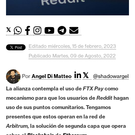
c
a
d
o
𝕏
s
Editado miércoles, 15 de febrero, 2023
B
Publicado Martes, 09 de Agosto, 2022
i
t
𝕏
c
Por
Angel Di Matteo
@shadowargel
o
La alianza contempla el uso de
FTX Pay
como
i
n
mecanismo para que los usuarios de
Reddit
hagan
uso de sus puntos comunitarios. Tengamos
presentes que estos operan en la red de
E
t
Arbitrum,
la solución de segunda capa que opera
h