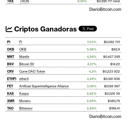
TRX
TRON
0,15%
$0,355 717 mmd
DiarioBitcoin.com
Criptos Ganadoras
PI
Pi
7,03%
$0,092 701
OKB
OKB
5,98%
$92,9
MNT
Mantle
4,59%
$0,427 295
BSV
Bitcoin SV
4,37%
$14,22
CRV
Curve DAO Token
4,3%
$0,223 922
ETHFI
ether.fi
4,26%
$0,381 936
FET
Artificial Superintelligence Alliance
3,46%
$0,136 997
KAS
Kaspa
2,82%
$0,026 39
XMR
Monero
2,69%
$380,79
TAO
Bittensor
2,59%
$196,41
DiarioBitcoin.com