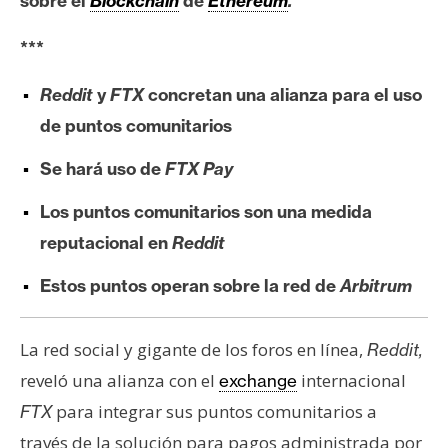
sobre el
Blockchain
de
Ethereum
.
e
r
***
e
u
Reddit
y
FTX
concretan una alianza para el uso
m
de puntos comunitarios
Se hará uso de
FTX Pay
I
A
Los puntos comunitarios son una medida
reputacional en
Reddit
A
Estos puntos operan sobre la red de
Arbitrum
n
á
La red social y gigante de los foros en línea,
Reddit,
l
reveló una alianza con el
internacional
exchange
i
s
para integrar sus puntos comunitarios a
FTX
i
través de la solución para pagos administrada por