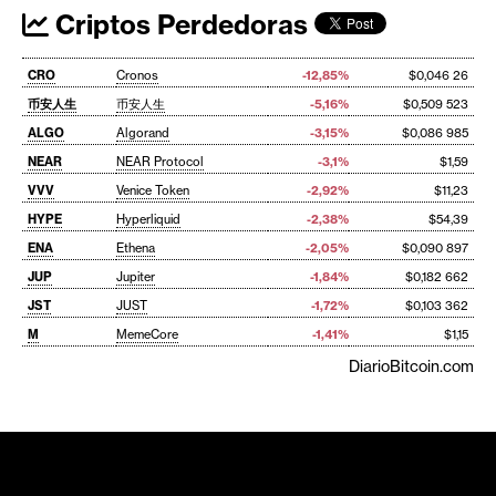
Criptos Perdedoras
CRO
Cronos
-12,85%
$0,046 26
币安人生
币安人生
-5,16%
$0,509 523
ALGO
Algorand
-3,15%
$0,086 985
NEAR
NEAR Protocol
-3,1%
$1,59
VVV
Venice Token
-2,92%
$11,23
HYPE
Hyperliquid
-2,38%
$54,39
ENA
Ethena
-2,05%
$0,090 897
JUP
Jupiter
-1,84%
$0,182 662
JST
JUST
-1,72%
$0,103 362
M
MemeCore
-1,41%
$1,15
DiarioBitcoin.com