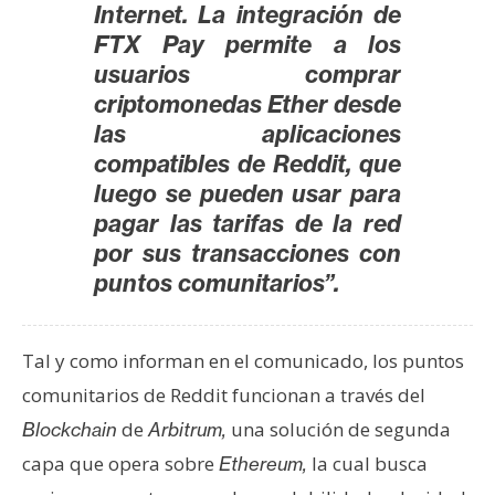
Internet. La integración de
n
FTX Pay permite a los
t
usuarios comprar
a
c
criptomonedas Ether desde
t
las aplicaciones
o
compatibles de Reddit, que
y
luego se pueden usar para
P
pagar las tarifas de la red
u
por sus transacciones con
b
puntos comunitarios”.
l
i
c
Tal y como informan en el comunicado, los puntos
i
comunitarios de Reddit funcionan a través del
d
de
una solución de segunda
Blockchain
Arbitrum,
a
d
capa que opera sobre
la cual busca
Ethereum,