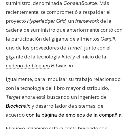
suministro, denominada
. Más
ConsenSource
e
recientemente, se comprometió a respaldar el
r
e
proyecto
un
de la
Hyperledger Grid,
framework
u
cadena de suministro que anteriormente contó con
m
la participación del gigante de alimentos
Cargill,
uno de los proveedores de
junto con el
Target,
I
gigante de la tecnología
y el inicio de la
Intel
A
cadena de bloques
Bitwise.io.
Igualmente, para impulsar su trabajo relacionado
A
con la tecnología del libro mayor distribuido,
n
á
ahora está buscando un ingeniero de
Target
l
y desarrollador de sistemas, de
Blockchain
i
acuerdo
con la página de empleos de la compañía.
s
i
El nuevo ingeniero estará contribuyendo con