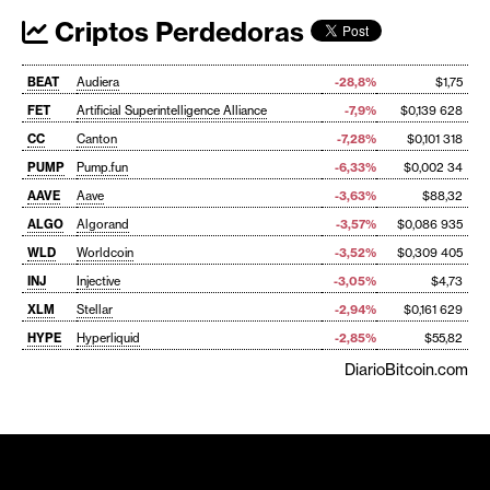
Criptos Perdedoras
BEAT
Audiera
-28,8%
$1,75
FET
Artificial Superintelligence Alliance
-7,9%
$0,139 628
CC
Canton
-7,28%
$0,101 318
PUMP
Pump.fun
-6,33%
$0,002 34
AAVE
Aave
-3,63%
$88,32
ALGO
Algorand
-3,57%
$0,086 935
WLD
Worldcoin
-3,52%
$0,309 405
INJ
Injective
-3,05%
$4,73
XLM
Stellar
-2,94%
$0,161 629
HYPE
Hyperliquid
-2,85%
$55,82
DiarioBitcoin.com