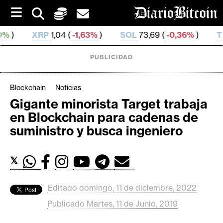
S
k
i
,04 (
-1,63%
)
SOL
73,69 (
-0,36%
)
TRX
0,326 642 
p
t
o
PUBLICIDAD
c
o
n
Blockchain
Noticias
t
Gigante minorista Target trabaja
e
C
en Blockchain para cadenas de
n
r
t
suministro y busca ingeniero
i
p
𝕏
t
o
M
Editado domingo, 11 de diciembre, 2022
e
Publicado Martes, 11 de Junio, 2019
r