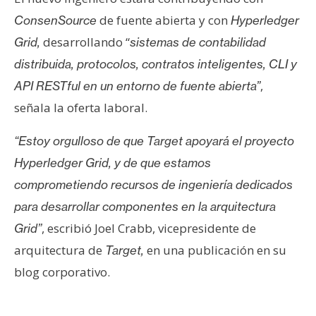
s
de fuente abierta y con
ConsenSource
Hyperledger
desarrollando “
Grid,
sistemas de contabilidad
N
distribuida, protocolos, contratos inteligentes, CLI y
o
,
API RESTful en un entorno de fuente abierta”
t
señala la oferta laboral.
a
s
“Estoy orgulloso de que Target apoyará el proyecto
d
e
Hyperledger Grid, y de que estamos
P
comprometiendo recursos de ingeniería dedicados
r
para desarrollar componentes en la arquitectura
e
, escribió Joel Crabb, vicepresidente de
Grid”
n
s
arquitectura de
en una publicación en su
Target,
a
blog corporativo.