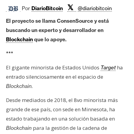
c
𝕏
a
Por
DiarioBitcoin
@diariobitcoin
d
El proyecto se llama ConsenSource y está
o
buscando un experto y desarrollador en
s
Blockchain
que lo apoye.
B
***
i
t
El gigante minorista de Estados Unidos
ha
Target
c
entrado silenciosamente en el espacio de
o
Blockchain.
i
n
Desde mediados de 2018, el 8vo minorista más
grande de ese país, con sede en Minnesota, ha
E
estado trabajando en una solución basada en
t
para la gestión de la cadena de
Blockchain
h