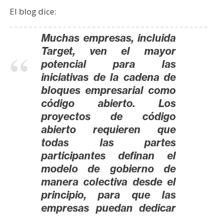
n
El blog dice:
t
a
Muchas empresas, incluida
c
Target, ven el mayor
t
potencial para las
o
iniciativas de la cadena de
y
bloques empresarial como
P
código abierto. Los
u
proyectos de código
b
abierto requieren que
l
i
todas las partes
c
participantes definan el
i
modelo de gobierno de
d
manera colectiva desde el
a
principio, para que las
d
empresas puedan dedicar