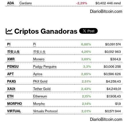
ADA
Cardano
-2,29%
$0,402 446 mmd
DiarioBitcoin.com
Criptos Ganadoras
PI
Pi
6,88%
$0,091 574
币安人生
币安人生
4,26%
$0,512 963
XMR
Monero
3,69%
$364,9
PENGU
Pudgy Penguins
3,3%
$0,006 258
APT
Aptos
2,85%
$0,596 626
PAXG
PAX Gold
2,51%
$4.259,43
XAUt
Tether Gold
2,43%
$4.249,01
ETH
Ethereum
2,15%
$1.908,43
MORPHO
Morpho
2,14%
$1,9
VIRTUAL
Virtuals Protocol
2,01%
$0,571 944
DiarioBitcoin.com