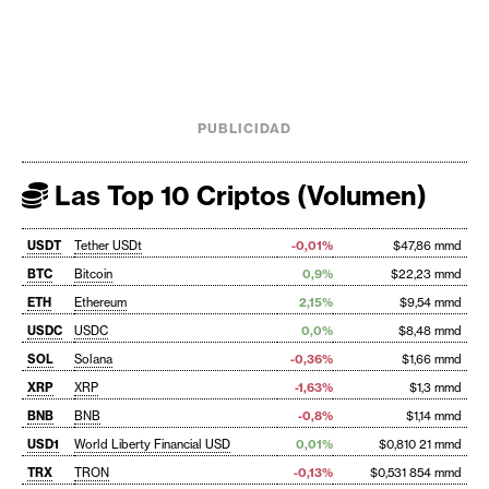
PUBLICIDAD
Las Top 10 Criptos (Volumen)
USDT
Tether USDt
-0,01%
$47,86 mmd
BTC
Bitcoin
0,9%
$22,23 mmd
ETH
Ethereum
2,15%
$9,54 mmd
USDC
USDC
0,0%
$8,48 mmd
SOL
Solana
-0,36%
$1,66 mmd
XRP
XRP
-1,63%
$1,3 mmd
BNB
BNB
-0,8%
$1,14 mmd
USD1
World Liberty Financial USD
0,01%
$0,810 21 mmd
TRX
TRON
-0,13%
$0,531 854 mmd