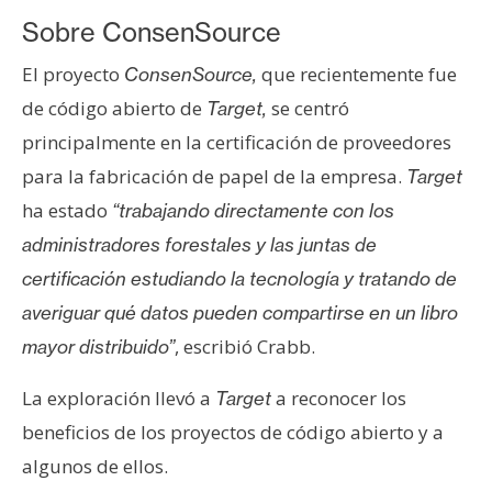
T
e
Sobre ConsenSource
m
El proyecto
que recientemente fue
ConsenSource,
a
de código abierto de
se centró
Target,
s
principalmente en la certificación de proveedores
para la fabricación de papel de la empresa.
Target
R
ha estado
“trabajando directamente con los
e
c
administradores forestales y las juntas de
u
certificación estudiando la tecnología y tratando de
r
averiguar qué datos pueden compartirse en un libro
s
, escribió Crabb.
mayor distribuido”
o
s
La exploración llevó a
a reconocer los
Target
beneficios de los proyectos de código abierto y a
C
algunos de ellos.
o