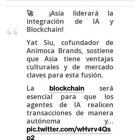
s
🚀 ¡Asia liderará la
integración de IA y
N
Blockchain!
o
t
Yat Siu, cofundador de
a
Animoca Brands, sostiene
s
que Asia tiene ventajas
d
culturales y de mercado
e
claves para esta fusión.
P
r
La
será
blockchain
e
esencial para que los
n
agentes de IA realicen
s
transacciones de manera
a
autónoma y…
pic.twitter.com/wHvrv4Qs
p2