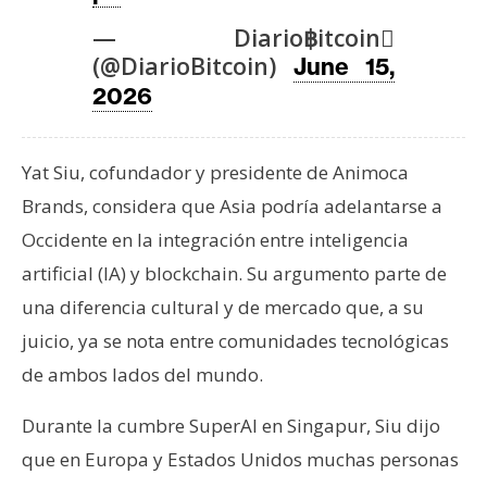
T
e
— Diario฿itcoin
m
(@DiarioBitcoin)
June 15,
a
2026
s
Yat Siu, cofundador y presidente de Animoca
R
Brands, considera que Asia podría adelantarse a
e
c
Occidente en la integración entre inteligencia
u
artificial (IA) y blockchain. Su argumento parte de
r
una diferencia cultural y de mercado que, a su
s
juicio, ya se nota entre comunidades tecnológicas
o
s
de ambos lados del mundo.
Durante la cumbre SuperAI en Singapur, Siu dijo
C
que en Europa y Estados Unidos muchas personas
o