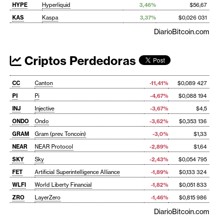
HYPE
Hyperliquid
3,46%
$56,67
KAS
Kaspa
3,37%
$0,026 031
DiarioBitcoin.com
Criptos Perdedoras
CC
Canton
-11,41%
$0,089 427
PI
Pi
-4,67%
$0,088 194
INJ
Injective
-3,67%
$4,5
ONDO
Ondo
-3,62%
$0,353 136
GRAM
Gram (prev. Toncoin)
-3,0%
$1,33
NEAR
NEAR Protocol
-2,89%
$1,64
SKY
Sky
-2,43%
$0,054 795
FET
Artificial Superintelligence Alliance
-1,89%
$0,133 324
WLFI
World Liberty Financial
-1,82%
$0,051 833
ZRO
LayerZero
-1,46%
$0,815 986
DiarioBitcoin.com