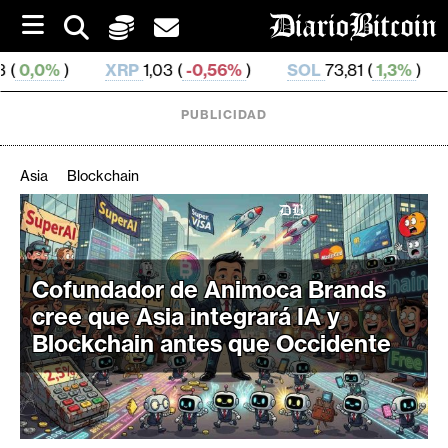
S
k
i
1,03 (
-0,56%
)
SOL
73,81 (
1,3%
)
TRX
0,327 717 (
0
p
t
o
PUBLICIDAD
c
o
n
Asia
Blockchain
t
e
C
n
r
t
i
Cofundador de Animoca Brands
p
cree que Asia integrará IA y
t
Blockchain antes que Occidente
o
M
e
r