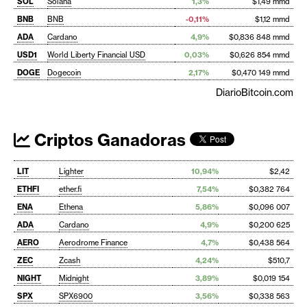
SOL
Solana
1,3%
$1,49 mmd
BNB
BNB
-0,11%
$1,12 mmd
ADA
Cardano
4,9%
$0,836 848 mmd
USD1
World Liberty Financial USD
0,03%
$0,626 854 mmd
DOGE
Dogecoin
2,17%
$0,470 149 mmd
DiarioBitcoin.com
Criptos Ganadoras
LIT
Lighter
10,94%
$2,42
ETHFI
ether.fi
7,54%
$0,382 764
ENA
Ethena
5,86%
$0,096 007
ADA
Cardano
4,9%
$0,200 625
AERO
Aerodrome Finance
4,7%
$0,438 564
ZEC
Zcash
4,24%
$510,7
NIGHT
Midnight
3,89%
$0,019 154
SPX
SPX6900
3,56%
$0,338 563