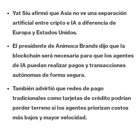
e
Yat Siu afirmó que Asia no ve una separación
r
e
artificial entre cripto e IA a diferencia de
u
Europa y Estados Unidos.
m
El presidente de Animoca Brands dijo que la
blockchain será necesaria para que los agentes
I
de IA puedan realizar pagos y transacciones
A
autónomas de forma segura.
A
También advirtió que redes de pago
n
tradicionales como tarjetas de crédito podrían
á
perder terreno si los agentes priorizan costos
l
más bajos y mayor velocidad.
i
s
i