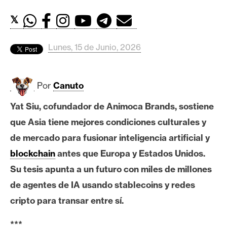
c
a
𝕏
d
o
Lunes, 15 de Junio, 2026
s
Por
Canuto
B
i
Yat Siu, cofundador de Animoca Brands, sostiene
t
que Asia tiene mejores condiciones culturales y
c
o
de mercado para fusionar inteligencia artificial y
i
blockchain
antes que Europa y Estados Unidos.
n
Su tesis apunta a un futuro con miles de millones
de agentes de IA usando stablecoins y redes
E
cripto para transar entre sí.
t
h
***