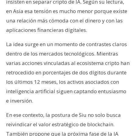
insisten en separar cripto de IA. Según su lectura,
n
en Asia esa tensión es mucho menor porque existe
t
a
una relación más cómoda con el dinero y con las
c
aplicaciones financieras digitales.
t
o
La idea surge en un momento de contrastes claros
y
dentro de los mercados tecnológicos. Mientras
P
varias acciones vinculadas al ecosistema cripto han
u
retrocedido en porcentajes de dos dígitos durante
b
l
los últimos 12 meses, los activos asociados con
i
inteligencia artificial siguen captando entusiasmo
c
e inversión.
i
d
En ese contexto, la postura de Siu no solo busca
a
reivindicar el valor estratégico de blockchain.
d
También propone que la próxima fase de la IA