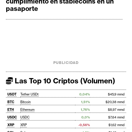
cumplimiento en stablecoins en un
pasaporte
PUBLICIDAD
Las Top 10 Criptos (Volumen)
USDT
Tether USDt
0,04%
$45,9 mmd
BTC
Bitcoin
1,51%
$20,38 mmd
ETH
Ethereum
1,76%
$8,97 mmd
USDC
USDC
0,0%
$7,64 mmd
XRP
XRP
-0,56%
$1,62 mmd