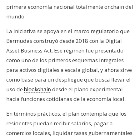
n
primera economía nacional totalmente onchain del
t
mundo.
a
c
La iniciativa se apoya en el marco regulatorio que
t
Bermudas construyó desde 2018 con la Digital
o
Asset Business Act. Ese régimen fue presentado
y
P
como uno de los primeros esquemas integrales
u
para activos digitales a escala global, y ahora sirve
b
como base para un despliegue que busca llevar el
l
uso de
desde el plano experimental
blockchain
i
c
hacia funciones cotidianas de la economía local.
i
En términos prácticos, el plan contempla que los
d
a
residentes puedan recibir salarios, pagar a
d
comercios locales, liquidar tasas gubernamentales