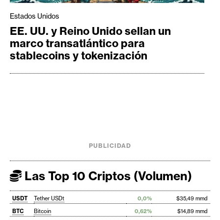
Estados Unidos
EE. UU. y Reino Unido sellan un
marco transatlántico para
stablecoins y tokenización
PUBLICIDAD
Las Top 10 Criptos (Volumen)
USDT
Tether USDt
0,0%
$35,49 mmd
BTC
Bitcoin
0,62%
$14,89 mmd