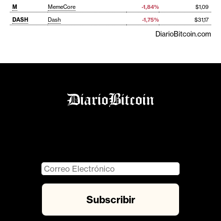
M
MemeCore
-1,84%
$1,09
DASH
Dash
-1,75%
$31,17
DiarioBitcoin.com