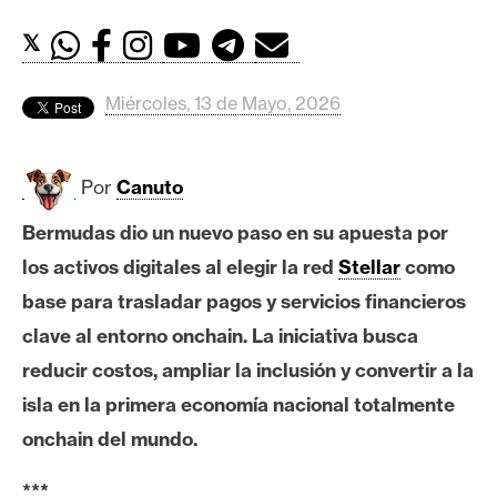
c
a
𝕏
d
o
Miércoles, 13 de Mayo, 2026
s
Por
Canuto
B
i
Bermudas dio un nuevo paso en su apuesta por
t
los activos digitales al elegir la red
Stellar
como
c
o
base para trasladar pagos y servicios financieros
i
clave al entorno onchain. La iniciativa busca
n
reducir costos, ampliar la inclusión y convertir a la
isla en la primera economía nacional totalmente
E
onchain del mundo.
t
h
***