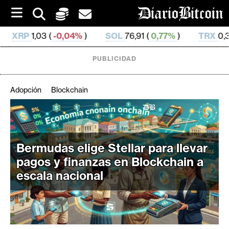
S
k
i
04%
)
SOL
76,91 (
0,77%
)
TRX
0,329 786 (
0,09%
)
p
t
o
PUBLICIDAD
c
o
n
Adopción
Blockchain
t
e
C
n
r
t
i
Bermudas elige Stellar para llevar
p
pagos y finanzas en Blockchain a
t
escala nacional
o
M
e
r