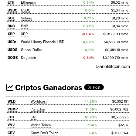
ETH
Ethereum
0,34%
$6,02 mmd
USDC
USDC
0,0%
$5,04 mmd
SOL
Solana
0,77%
$1,26 mmd
BNB
BNB
0,22%
$1,04 mmd
XRP
XRP
-0,04%
$0,818 919 mmd
USD1
World Liberty Financial USD
0,02%
$0,583 38 mmd
USDG
Global Dollar
0,0%
$0,354 51 mmd
DOGE
Dogecoin
-0,34%
$0,299 719 mmd
DiarioBitcoin.com
Criptos Ganadoras
WLD
Worldcoin
14,26%
$0,352 191
PUMP
Pump.fun
11,59%
$0,002 762
JTO
Jito
10,23%
$0,565 925
VVV
Venice Token
7,84%
$12,07
CRV
Curve DAO Token
5,4%
$0,239 174