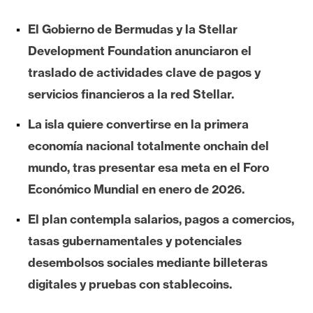
e
El Gobierno de Bermudas y la Stellar
r
e
Development Foundation anunciaron el
u
traslado de actividades clave de pagos y
m
servicios financieros a la red Stellar.
La isla quiere convertirse en la primera
I
economía nacional totalmente onchain del
A
mundo, tras presentar esa meta en el Foro
Económico Mundial en enero de 2026.
A
n
El plan contempla salarios, pagos a comercios,
á
tasas gubernamentales y potenciales
l
desembolsos sociales mediante billeteras
i
s
digitales y pruebas con stablecoins.
i