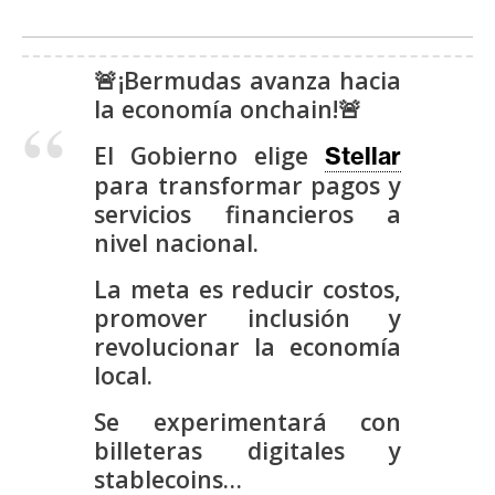
s
🚨¡Bermudas avanza hacia
N
la economía onchain!🚨
o
t
El Gobierno elige
Stellar
a
para transformar pagos y
s
servicios financieros a
d
nivel nacional.
e
P
La meta es reducir costos,
r
promover inclusión y
e
revolucionar la economía
n
local.
s
a
Se experimentará con
billeteras digitales y
stablecoins…