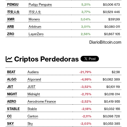
PENGU
Pudgy Penguins
5,21%
$0,006 673
币安人生
币安人生
3,77%
$0,529 446
XMR
Monero
3,04%
$391,99
ARB
Arbitrum
3,01%
$0,080 011
ZRO
LayerZero
2,56%
$0,867 105
DiarioBitcoin.com
Criptos Perdedoras
BEAT
Audiera
-21,79%
$2,58
ALGO
Algorand
-4,99%
$0,082 389
JST
JUST
-3,52%
$0,101 119
NIGHT
Midnight
-2,75%
$0,018 014
AERO
Aerodrome Finance
-2,52%
$0,419 955
STABLE
Stable
-2,18%
$0,032 155
CC
Canton
-2,11%
$0,098 728
SKY
Sky
-2,03%
$0,053 385