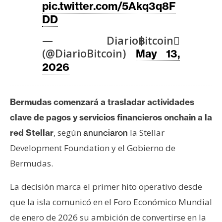
T
pic.twitter.com/5Akq3q8F
e
DD
m
a
— Diario฿itcoin
s
(@DiarioBitcoin)
May 13,
2026
R
e
Bermudas comenzará a trasladar actividades
c
clave de pagos y servicios financieros onchain a la
u
, según
la Stellar
red Stellar
anunciaron
r
s
Development Foundation y el Gobierno de
o
Bermudas.
s
La decisión marca el primer hito operativo desde
que la isla comunicó en el Foro Económico Mundial
C
de enero de 2026 su ambición de convertirse en la
o