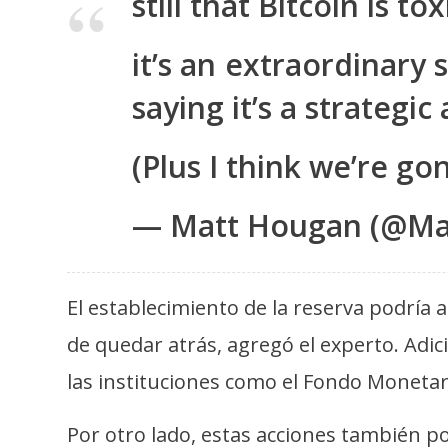
still that Bitcoin is t
o
s
it’s an extraordinary
saying it’s a strategi
C
o
n
(Plus I think we’re g
t
a
— Matt Hougan (@Ma
c
t
o
El establecimiento de la reserva podría 
y
de quedar atrás, agregó el experto. Adic
P
u
las instituciones como el Fondo Monetar
b
l
Por otro lado, estas acciones también p