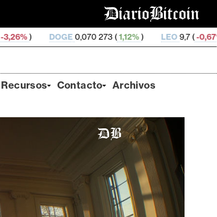
E
0,070 273 (
1,12%
)
LEO
9,7 (
-0,67%
)
ZEC
507,58
Recursos
Contacto
Archivos