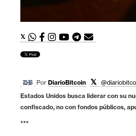
t
h
e
r
𝕏
e
u
m
I
𝕏
Por
DiarioBitcoin
@diariobitco
A
Estados Unidos busca liderar con su n
A
confiscado, no con fondos públicos, apu
n
***
á
l