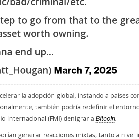
oxic/bad/criminal/etc.
 step to go from that to the gre
c asset worth owning.
onna end up…
tt_Hougan)
March 7, 2025
acelerar la adopción global, instando a países 
ionalmente, también podría redefinir el entorno
io Internacional (FMI) denigrar a
.
Bitcoin
odrían generar reacciones mixtas, tanto a nivel