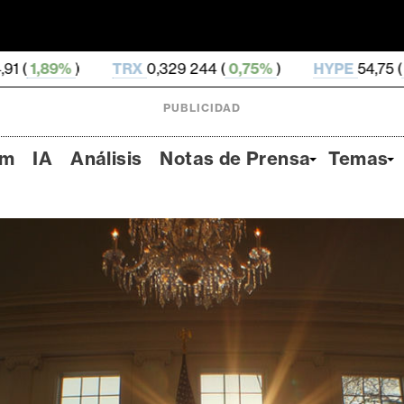
RX
0,329 244 (
0,75%
)
HYPE
54,75 (
-3,26%
)
DOG
PUBLICIDAD
um
IA
Análisis
Notas de Prensa
Temas