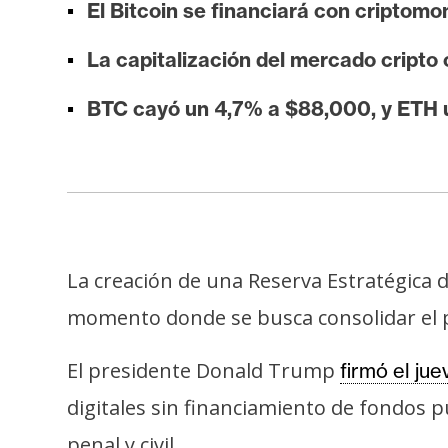
El Bitcoin se financiará con criptom
i
s
La capitalización del mercado cripto c
i
s
BTC cayó un 4,7% a $88,000, y ETH u
N
o
t
a
s
La creación de una Reserva Estratégica 
d
momento donde se busca consolidar el p
e
P
El presidente Donald Trump
firmó el ju
r
digitales sin financiamiento de fondos 
e
n
penal y civil.