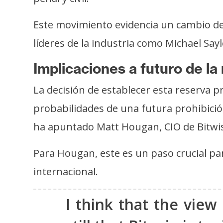
s
a
Este movimiento evidencia un cambio de 
líderes de la industria como Michael Sa
T
Implicaciones a futuro de la
e
m
La decisión de establecer esta reserva p
a
probabilidades de una futura prohibici
s
ha apuntado Matt Hougan, CIO de Bitwise
R
Para Hougan, este es un paso crucial pa
e
internacional.
c
u
r
I think that the view
s