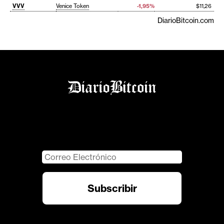
VVV
Venice Token
-1,95%
$11,26
DiarioBitcoin.com