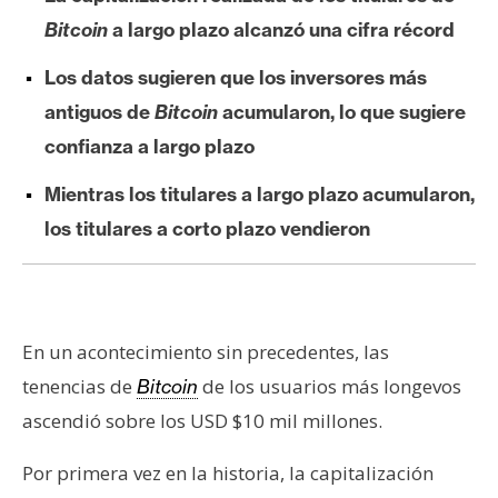
e
Bitcoin
a largo plazo alcanzó una cifra récord
r
e
Los datos sugieren que los inversores más
u
antiguos de
Bitcoin
acumularon, lo que sugiere
m
confianza a largo plazo
Mientras los titulares a largo plazo acumularon,
I
los titulares a corto plazo vendieron
A
A
n
En un acontecimiento sin precedentes, las
á
tenencias de
de los usuarios más longevos
Bitcoin
l
ascendió sobre los USD $10 mil millones.
i
s
Por primera vez en la historia, la capitalización
i