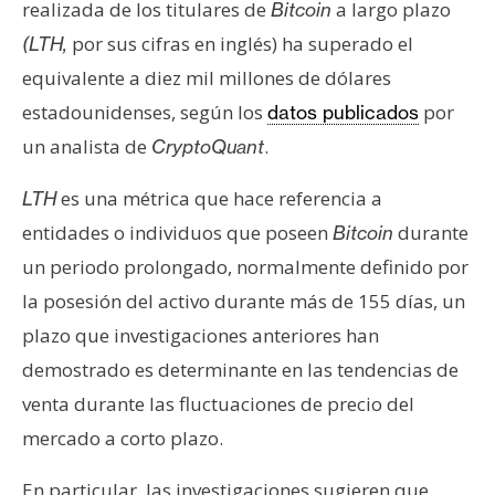
realizada de los titulares de
a largo plazo
s
Bitcoin
por sus cifras en inglés) ha superado el
(LTH,
equivalente a diez mil millones de dólares
N
estadounidenses, según los
por
datos publicados
o
t
un analista de
.
CryptoQuant
a
s
es una métrica que hace referencia a
LTH
d
entidades o individuos que poseen
durante
Bitcoin
e
un periodo prolongado, normalmente definido por
P
la posesión del activo durante más de 155 días, un
r
e
plazo que investigaciones anteriores han
n
demostrado es determinante en las tendencias de
s
venta durante las fluctuaciones de precio del
a
mercado a corto plazo.
En particular, las investigaciones sugieren que