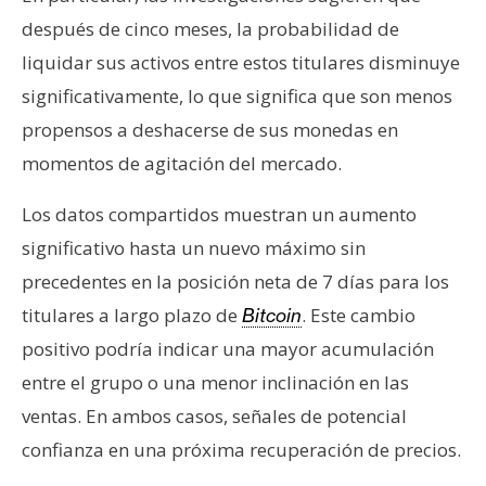
T
e
después de cinco meses, la probabilidad de
m
liquidar sus activos entre estos titulares disminuye
a
significativamente, lo que significa que son menos
s
propensos a deshacerse de sus monedas en
momentos de agitación del mercado.
R
e
Los datos compartidos muestran un aumento
c
significativo hasta un nuevo máximo sin
u
precedentes en la posición neta de 7 días para los
r
titulares a largo plazo de
. Este cambio
Bitcoin
s
o
positivo podría indicar una mayor acumulación
s
entre el grupo o una menor inclinación en las
ventas. En ambos casos, señales de potencial
C
confianza en una próxima recuperación de precios.
o