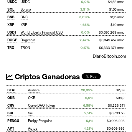
USDC
USDC
0,0%
$4,52 mmd
SOL
Solana
3,51%
$1,55 mmd
BNB
BNB
3,09%
$1,15 mmd
XRP
XRP
1,65%
$1,0 mmd
USD1
World Liberty Financial USD
0,0%
$0,580 269 mmd
DOGE
Dogecoin
2,42%
$0,345 457 mmd
TRX
TRON
0,17%
$0,333 374 mmd
DiarioBitcoin.com
Criptos Ganadoras
BEAT
Audiera
28,35%
$2,69
OKB
OKB
6,9%
$94,2
CRV
Curve DAO Token
6,58%
$0,226 371
SUI
Sui
5,51%
$0,703 53
PENGU
Pudgy Penguins
5,1%
$0,006 293
APT
Aptos
4,21%
$0,609 993