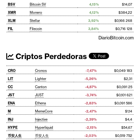
BSV
Bitcoin SV
4,15%
$14,07
XMR
Monero
4,12%
$384,22
XLM
Stellar
3,92%
$0,166 268
FIL
Filecoin
3,84%
$0,716 128
DiarioBitcoin.com
Criptos Perdedoras
CRO
Cronos
-7,47%
$0,049 183
LIT
Lighter
-5,26%
$2,31
CC
Canton
-4,87%
$0,091 25
JST
JUST
-3,74%
$0,101 621
ENA
Ethena
-2,83%
$0,091 586
M
MemeCore
-2,47%
$1,14
INJ
Injective
-2,39%
$4,4
HYPE
Hyperliquid
-2,15%
$54,67
币安人生
币安人生
-2,03%
$0,519 752