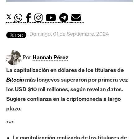
c
a
d
𝕏
o
s
Domingo, 01 de Septiembre, 2024
B
Por
Hannah Pérez
i
t
La capitalización en dólares de los titulares de
c
Bitcoin
más longevos superaron por primera vez
o
los USD $10 mil millones, según revelan datos.
i
Sugiere confianza en la criptomoneda a largo
n
plazo.
E
***
t
h
La capitalización realizada de los titulares de