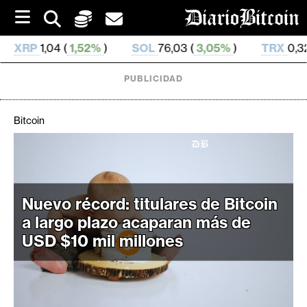
S
k
i
,52%
)
SOL
76,03 (
3,05%
)
TRX
0,328 345 (
0,14%
p
t
o
PUBLICIDAD
c
o
n
Bitcoin
t
e
C
n
r
t
i
Nuevo récord: titulares de Bitcoin
p
a largo plazo acaparan más de
t
USD $10 mil millones
o
M
e
r