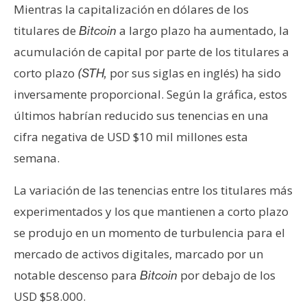
Mientras la capitalización en dólares de los
n
t
titulares de
a largo plazo ha aumentado, la
Bitcoin
a
acumulación de capital por parte de los titulares a
c
corto plazo
por sus siglas en inglés) ha sido
(STH,
t
inversamente proporcional. Según la gráfica, estos
o
y
últimos habrían reducido sus tenencias en una
P
cifra negativa de USD $10 mil millones esta
u
semana.
b
l
La variación de las tenencias entre los titulares más
i
experimentados y los que mantienen a corto plazo
c
se produjo en un momento de turbulencia para el
i
d
mercado de activos digitales, marcado por un
a
notable descenso para
por debajo de los
Bitcoin
d
USD $58.000.