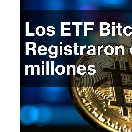
r
c
a
Los ETF Bitc
d
o
s
Registraron
millones
B
i
t
c
o
i
n
E