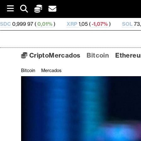
S
k
i
)
XRP
1,05 (
-1,07%
)
SOL
73,75 (
0,01%
)
TRX
0
p
t
o
c
o
CriptoMercados
Bitcoin
Ethere
n
t
Bitcoin
Mercados
C
e
n
r
t
i
p
t
o
M
e