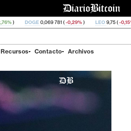
9 781 (
-0,29%
)
LEO
9,75 (
-0,15%
)
ZEC
507,38 (
-
Recursos
Contacto
Archivos