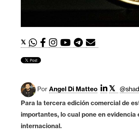
t
h
e
r
e
𝕏
u
m
I
A
𝕏
Por
Angel Di Matteo
@shad
Para la tercera edición comercial de e
A
importantes, lo cual pone en evidencia
n
internacional.
á
l