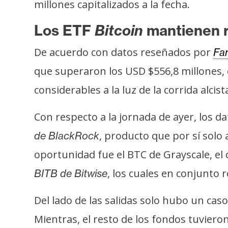
millones capitalizados a la fecha.
s
a
Los ETF
Bitcoin
mantienen r
De acuerdo con datos reseñados por
Far
T
que superaron los USD $556,8 millones, ci
e
m
considerables a la luz de la corrida alci
a
s
Con respecto a la jornada de ayer, los 
, producto que por sí solo
de BlackRock
R
oportunidad fue el BTC de Grayscale, el 
e
, los cuales en conjunto 
BITB de Bitwise
c
u
Del lado de las salidas solo hubo un caso
r
s
Mientras, el resto de los fondos tuvieron