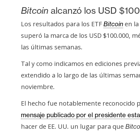
o
Bitcoin
alcanzó los USD $10
s
Los resultados para los ETF
en la
Bitcoin
C
superó la marca de los USD $100.000, mét
o
las últimas semanas.
n
t
Tal y como indicamos en ediciones previ
a
c
extendido a lo largo de las últimas seman
t
noviembre.
o
y
El hecho fue notablemente reconocido p
P
mensaje publicado por el presidente es
u
b
hacer de EE. UU. un lugar para que
Bitco
l