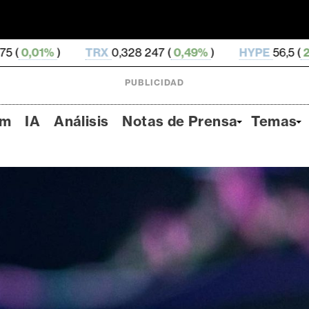
,328 247 (
0,49%
)
HYPE
56,5 (
2,76%
)
DOGE
0,06
PUBLICIDAD
um
IA
Análisis
Notas de Prensa
Temas