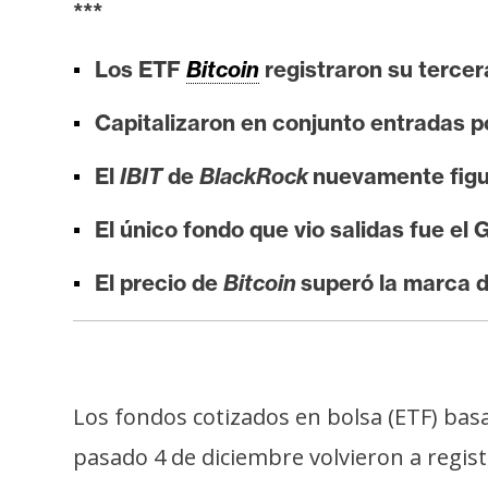
***
i
s
Los ETF
Bitcoin
registraron su terce
i
s
Capitalizaron en conjunto entradas 
El
IBIT
de
BlackRock
nuevamente figur
N
o
El único fondo que vio salidas fue e
t
a
El precio de
Bitcoin
superó la marca d
s
d
e
P
r
Los fondos cotizados en bolsa (ETF) ba
e
pasado 4 de diciembre volvieron a regis
n