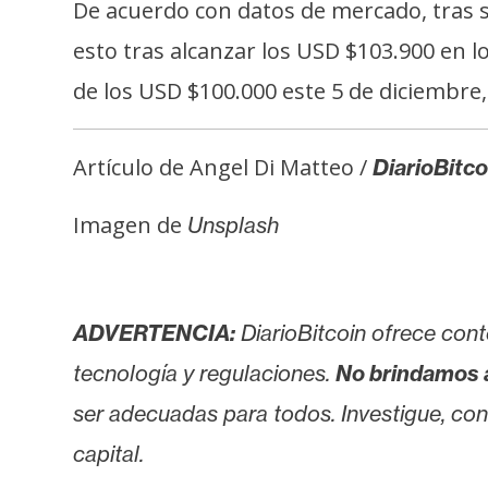
i
De acuerdo con datos de mercado, tras 
c
esto tras alcanzar los USD $103.900 en l
i
de los USD $100.000 este 5 de diciembre,
d
a
d
Artículo de Angel Di Matteo /
DiarioBitco
Imagen de
Unsplash
ADVERTENCIA:
DiarioBitcoin ofrece cont
tecnología y regulaciones.
No brindamos 
ser adecuadas para todos. Investigue, consu
capital.