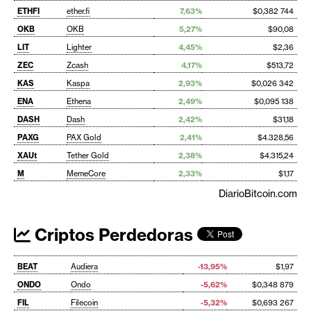
ETHFI
ether.fi
7,63%
$0,382 744
OKB
OKB
5,27%
$90,08
LIT
Lighter
4,45%
$2,36
ZEC
Zcash
4,17%
$513,72
KAS
Kaspa
2,93%
$0,026 342
ENA
Ethena
2,49%
$0,095 138
DASH
Dash
2,42%
$31,18
PAXG
PAX Gold
2,41%
$4.328,56
XAUt
Tether Gold
2,38%
$4.315,24
M
MemeCore
2,33%
$1,17
DiarioBitcoin.com
Criptos Perdedoras
BEAT
Audiera
-13,95%
$1,97
ONDO
Ondo
-5,62%
$0,348 879
FIL
Filecoin
-5,32%
$0,693 267