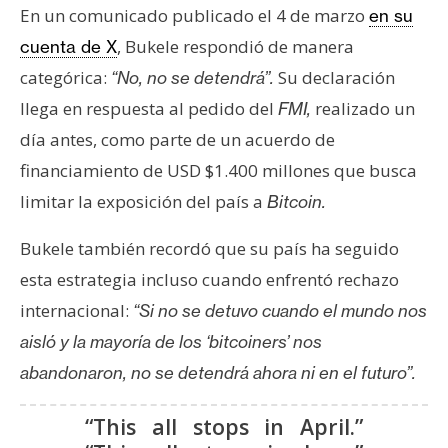
s
En un comunicado publicado el 4 de marzo
en su
, Bukele respondió de manera
cuenta de X
categórica:
Su declaración
N
“No, no se detendrá”.
o
llega en respuesta al pedido del
realizado un
FMI,
t
día antes, como parte de un acuerdo de
a
financiamiento de USD $1.400 millones que busca
s
limitar la exposición del país a
Bitcoin.
d
e
Bukele también recordó que su país ha seguido
P
r
esta estrategia incluso cuando enfrentó rechazo
e
internacional:
“Si no se detuvo cuando el mundo nos
n
aisló y la mayoría de los ‘bitcoiners’ nos
s
abandonaron, no se detendrá ahora ni en el futuro”.
a
“This all stops in April.”