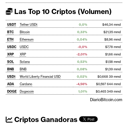
Las Top 10 Criptos (Volumen)
USDT
Tether USDt
0,0%
$46,34 mmd
BTC
Bitcoin
0,33%
$21,35 mmd
ETH
Ethereum
0,04%
$8,96 mmd
USDC
USDC
-0,0%
$7,78 mmd
XRP
XRP
-2,01%
$1,66 mmd
SOL
Solana
0,53%
$1,58 mmd
BNB
BNB
0,08%
$1,39 mmd
USD1
World Liberty Financial USD
0,02%
$0,668 39 mmd
ADA
Cardano
-4,56%
$0,597 644 mmd
DOGE
Dogecoin
1,01%
$0,465 349 mmd
DiarioBitcoin.com
Criptos Ganadoras