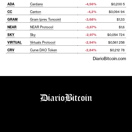
ADA
Cardano
-4,56%
$0,200 5
CC
Canton
-4,2%
$0,094 94
GRAM
Gram (prev. Toncoin)
-3,68%
$1,33
NEAR
NEAR Protocol
-3,67%
$1,6
SKY
Sky
-2,97%
$0,054 724
VIRTUAL
Virtuals Protocol
-2,94%
$0,561 258
CRV
Curve DAO Token
-2,84%
$0,212 78
DiarioBitcoin.com