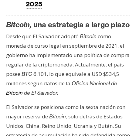
2025
n
t
a
Bitcoin,
una estrategia a largo plazo
c
t
Desde que El Salvador adoptó
como
Bitcoin
o
moneda de curso legal en septiembre de 2021, el
y
gobierno ha implementado una política de compra
P
regular de la criptomoneda. Actualmente, el país
u
b
posee
6.101, lo que equivale a USD $534,5
BTC
l
millones según datos de la
Oficina Nacional de
i
Bitcoin
de El Salvador.
c
i
El Salvador se posiciona como la sexta nación con
d
mayor reserva de
solo detrás de Estados
Bitcoin,
a
Unidos, China, Reino Unido, Ucrania y Bután. Su
d
estrategia de acumulación ha sido defendida como