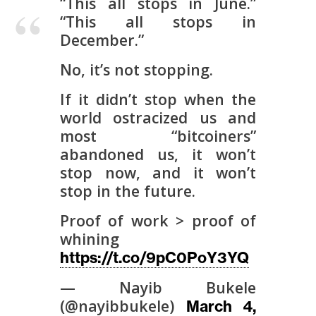
T
“This all stops in June.”
e
“This all stops in
m
December.”
a
No, it’s not stopping.
s
If it didn’t stop when the
world ostracized us and
R
most “bitcoiners”
e
abandoned us, it won’t
c
stop now, and it won’t
u
stop in the future.
r
s
Proof of work > proof of
o
whining
s
https://t.co/9pC0PoY3YQ
— Nayib Bukele
C
(@nayibbukele)
March 4,
o