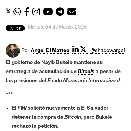
c
a
𝕏
d
o
Martes, 04 de Marzo, 2025
s
𝕏
B
Por
Angel Di Matteo
@shadowargel
i
El gobierno de Nayib Bukele mantiene su
t
estrategia de acumulación de
Bitcoin
a pesar de
c
o
las presiones del
Fondo Monetario Internacional.
i
n
***
El
FMI
solicitó nuevamente a El Salvador
E
detener la compra de
Bitcoin,
pero Bukele
t
rechazó la petición.
h