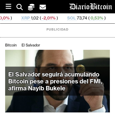
S
k
i
P
1,02 (
-2,01%
)
SOL
73,74 (
0,53%
)
TRX
0,327 506
p
t
o
PUBLICIDAD
c
o
n
Bitcoin
El Salvador
t
e
C
n
r
t
i
El Salvador seguirá acumulando
p
Bitcoin pese a presiones del FMI,
t
afirma Nayib Bukele
o
M
e
r