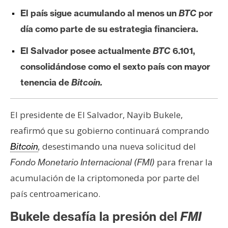
e
El país sigue acumulando al menos un
BTC
por
r
día como parte de su estrategia financiera.
e
u
El Salvador posee actualmente
BTC
6.101,
m
consolidándose como el sexto país con mayor
tenencia de
Bitcoin.
I
A
El presidente de El Salvador, Nayib Bukele,
reafirmó que su gobierno continuará comprando
A
desestimando una nueva solicitud del
Bitcoin
,
n
para frenar la
Fondo Monetario Internacional (FMI)
á
acumulación de la criptomoneda por parte del
l
país centroamericano.
i
s
Bukele desafía la presión del
FMI
i