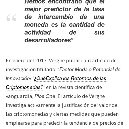
T
Hemos encontrado que el
e
mejor predictor de la tasa
m
de intercambio de una
a
moneda es la cantidad de
s
actividad de sus
desarrolladores”
R
e
En enero del 2017, Vergne publicó un artículo de
c
investigación titulado: “
Factor Moda o Potencial de
u
r
Innovación: “
¿QuéExplica los Retornos de las
s
en la revista científica de
Criptomonedas?
”
o
vanguardia,
. El artículo de Vergne
Plos One
s
investiga activamente la justificación del valor de
las criptomonedas y ciertas medidas que pueden
C
emplearse para predecir la tendencia de precios de
o