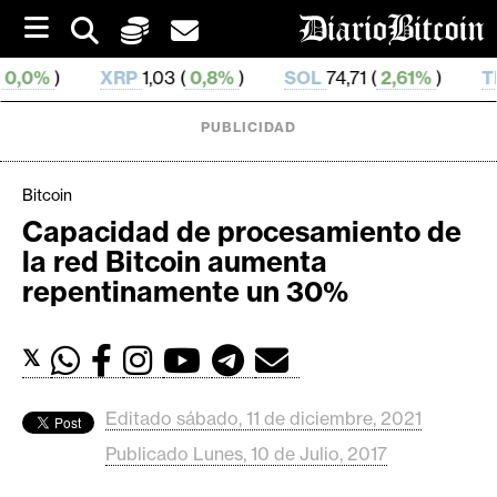
S
k
i
RP
1,03 (
0,8%
)
SOL
74,71 (
2,61%
)
TRX
0,327 283 
p
t
o
PUBLICIDAD
c
o
n
Bitcoin
t
Capacidad de procesamiento de
e
C
la red Bitcoin aumenta
n
r
t
repentinamente un 30%
i
p
𝕏
t
o
M
Editado sábado, 11 de diciembre, 2021
e
Publicado Lunes, 10 de Julio, 2017
r