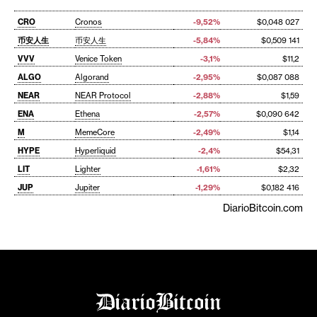
CRO
Cronos
-9,52%
$0,048 027
币安人生
币安人生
-5,84%
$0,509 141
VVV
Venice Token
-3,1%
$11,2
ALGO
Algorand
-2,95%
$0,087 088
NEAR
NEAR Protocol
-2,88%
$1,59
ENA
Ethena
-2,57%
$0,090 642
M
MemeCore
-2,49%
$1,14
HYPE
Hyperliquid
-2,4%
$54,31
LIT
Lighter
-1,61%
$2,32
JUP
Jupiter
-1,29%
$0,182 416
DiarioBitcoin.com