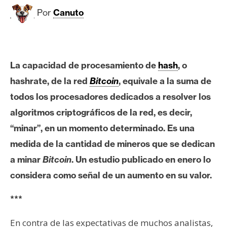
c
Por
Canuto
a
d
o
s
La capacidad de procesamiento de
hash
, o
hashrate, de la red
Bitcoin
, equivale a la suma de
B
todos los procesadores dedicados a resolver los
i
t
algoritmos criptográficos de la red, es decir,
c
“minar”, en un momento determinado. Es una
o
medida de la cantidad de mineros que se dedican
i
a minar
Bitcoin
. Un estudio publicado en enero lo
n
considera como señal de un aumento en su valor.
E
***
t
En contra de las expectativas de muchos analistas,
h