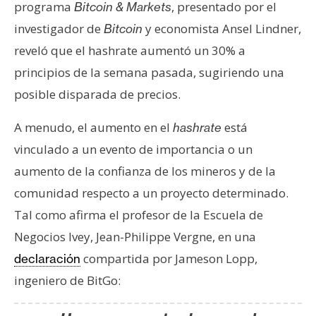
s
programa
, presentado por el
Bitcoin & Markets
investigador de
y economista Ansel Lindner,
Bitcoin
reveló que el hashrate aumentó un 30% a
N
principios de la semana pasada, sugiriendo una
o
t
posible disparada de precios.
a
s
A menudo, el aumento en el
está
hashrate
d
vinculado a un evento de importancia o un
e
aumento de la confianza de los mineros y de la
P
comunidad respecto a un proyecto determinado.
r
e
Tal como afirma el profesor de la Escuela de
n
Negocios Ivey, Jean-Philippe Vergne, en una
s
compartida por Jameson Lopp,
declaración
a
ingeniero de BitGo: