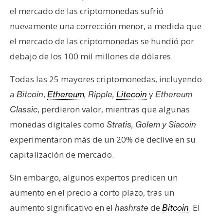
e
el mercado de las criptomonedas sufrió
r
nuevamente una corrección menor, a medida que
e
el mercado de las criptomonedas se hundió por
u
debajo de los 100 mil millones de dólares.
m
Todas las 25 mayores criptomonedas, incluyendo
I
a
,
y
Bitcoin
Ethereum
, Ripple,
Litecoin
Ethereum
A
, perdieron valor, mientras que algunas
Classic
monedas digitales como
Stratis, Golem y Siacoin
A
experimentaron más de un 20% de declive en su
n
capitalización de mercado.
á
l
Sin embargo, algunos expertos predicen un
i
aumento en el precio a corto plazo, tras un
s
aumento significativo en el
de
. El
hashrate
Bitcoin
i