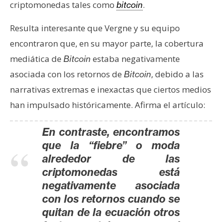
criptomonedas tales como
.
bitcoin
n
t
Resulta interesante que Vergne y su equipo
a
encontraron que, en su mayor parte, la cobertura
c
t
mediática de
estaba negativamente
Bitcoin
o
asociada con los retornos de
, debido a las
Bitcoin
y
narrativas extremas e inexactas que ciertos medios
P
han impulsado históricamente. Afirma el artículo:
u
b
En contraste, encontramos
l
i
que la “fiebre” o moda
c
alrededor de las
i
criptomonedas está
d
negativamente asociada
a
con los retornos cuando se
d
quitan de la ecuación otros