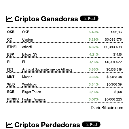
Criptos Ganadoras
OKB
OKB
5,49%
$92,86
CC
Canton
5,29%
$0,093 576
ETHFI
ether.fi
4,82%
$0,383 498
BSV
Bitcoin SV
4,21%
$14,16
PI
Pi
4,16%
$0,091 422
FET
Artificial Superintelligence Alliance
3,86%
$0,138 819
MNT
Mantle
3,36%
$0,423 45
WLD
Worldcoin
3,34%
$0,306 59
BGB
Bitget Token
3,16%
$1,65
PENGU
Pudgy Penguins
3,07%
$0,006 225
DiarioBitcoin.com
Criptos Perdedoras