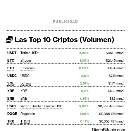
PUBLICIDAD
Las Top 10 Criptos (Volumen)
USDT
Tether USDt
0,02%
$45,01 mmd
BTC
Bitcoin
1,09%
$21,45 mmd
ETH
Ethereum
0,63%
$8,34 mmd
USDC
USDC
0,0%
$7,15 mmd
SOL
Solana
2,61%
$1,74 mmd
XRP
XRP
0,8%
$1,38 mmd
BNB
BNB
1,35%
$1,2 mmd
USD1
World Liberty Financial USD
0,03%
$0,652 489 mmd
DOGE
Dogecoin
1,65%
$0,385 195 mmd
TRX
TRON
0,17%
$0,358 781 mmd
DiarioBitcoin.com