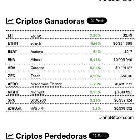
Criptos Ganadoras
LIT
Lighter
10,28%
$2,43
ETHFI
ether.fi
8,16%
$0,384 669
BEAT
Audiera
6,1%
$2,17
ENA
Ethena
5,48%
$0,095 949
ADA
Cardano
5,24%
$0,201 127
ZEC
Zcash
3,99%
$511,06
AERO
Aerodrome Finance
3,79%
$0,438 573
NIGHT
Midnight
3,53%
$0,019 025
SPX
SPX6900
3,29%
$0,339 124
币安人生
币安人生
3,2%
$0,539 552
DiarioBitcoin.com
Criptos Perdedoras