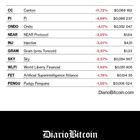
CC
Canton
-11,72%
$0,089 182
PI
Pi
-4,99%
$0,088 237
ONDO
Ondo
-4,17%
$0,352 047
NEAR
NEAR Protocol
-3,25%
$1,64
INJ
Injective
-3,01%
$4,51
GRAM
Gram (prev. Toncoin)
-2,97%
$1,33
SKY
Sky
-2,57%
$0,054 967
WLFI
World Liberty Financial
-1,93%
$0,051 905
FET
Artificial Superintelligence Alliance
-1,78%
$0,134 35
PENGU
Pudgy Penguins
-1,55%
$0,006 024
DiarioBitcoin.com