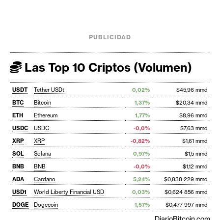
PUBLICIDAD
Las Top 10 Criptos (Volumen)
USDT
Tether USDt
0,02%
$45,96 mmd
BTC
Bitcoin
1,37%
$20,34 mmd
ETH
Ethereum
1,77%
$8,96 mmd
USDC
USDC
-0,0%
$7,63 mmd
XRP
XRP
-0,82%
$1,61 mmd
SOL
Solana
0,97%
$1,5 mmd
BNB
BNB
-0,0%
$1,12 mmd
ADA
Cardano
5,24%
$0,838 229 mmd
USD1
World Liberty Financial USD
0,03%
$0,624 856 mmd
DOGE
Dogecoin
1,57%
$0,477 997 mmd
DiarioBitcoin.com