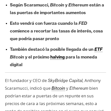
e
Según Scaramucci,
Bitcoin
y
Ethereum
están a
r
las puertas de importantes aumentos
e
u
Esto vendrá con fuerza cuando la
FED
m
comience a recortar las tasas de interés, cosa
que podría pasar pronto
I
También destacó la posible llegada de un
ETF
A
Bitcoin
y el próximo
halving
para la moneda
digital
A
n
El fundador y CEO de
Anthony
SkyBridge Capital,
á
Scaramucci, indicó que
y
bien
Bitcoin
Ethereum
l
i
podrían estar a puertas de un repunte en sus
s
precios de cara a las próximas semanas, esto a
i