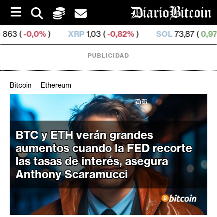
S
k
i
XRP
1,03 (
-0,82%
)
SOL
73,87 (
0,97%
)
TRX
0
p
t
o
PUBLICIDAD
c
o
n
Bitcoin
Ethereum
t
e
C
n
r
t
i
BTC y ETH verán grandes
p
aumentos cuando la FED recorte
t
las tasas de interés, asegura
o
Anthony Scaramucci
M
e
r