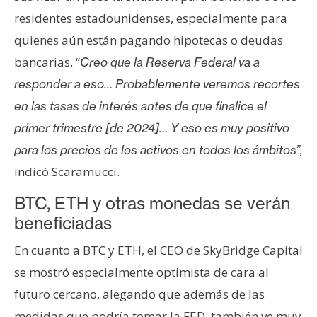
n
residentes estadounidenses, especialmente para
t
quienes aún están pagando hipotecas o deudas
a
bancarias. “
Creo que la Reserva Federal va a
c
t
responder a eso… Probablemente veremos recortes
o
en las tasas de interés antes de que finalice el
y
primer trimestre [de 2024]… Y eso es muy positivo
P
para los precios de los activos en todos los ámbitos”,
u
b
indicó Scaramucci.
l
BTC, ETH y otras monedas se verán
i
beneficiadas
c
i
En cuanto a BTC y ETH, el CEO de SkyBridge Capital
d
se mostró especialmente optimista de cara al
a
futuro cercano, alegando que además de las
d
medidas que podría tomar la FED, también ve muy