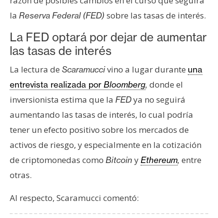
razón de posibles cambios en el curso que seguirá
s
la
sobre las tasas de interés.
Reserva Federal (FED)
La FED optará por dejar de aumentar
N
las tasas de interés
o
t
La lectura de
vino a lugar durante
Scaramucci
una
a
donde el
entrevista realizada por
Bloomberg
,
s
d
inversionista estima que la
ya no seguirá
FED
e
aumentando las tasas de interés, lo cual podría
P
tener un efecto positivo sobre los mercados de
r
activos de riesgo, y especialmente en la cotización
e
de criptomonedas como
y
entre
n
Bitcoin
Ethereum
,
s
otras.
a
Al respecto, Scaramucci comentó: