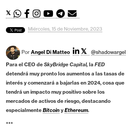
c
a
𝕏
d
o
Miércoles, 15 de Noviembre, 2023
s
𝕏
B
Por
Angel Di Matteo
@shadowargel
i
Para el CEO de
SkyBridge Capital,
la
FED
t
c
detendrá muy pronto los aumentos a las tasas de
o
interés y comenzará a bajarlas en 2024, cosa que
i
tendrá un impacto muy positivo sobre los
n
mercados de activos de riesgo, destacando
especialmente
Bitcoin
y
Ethereum
.
E
t
***
h