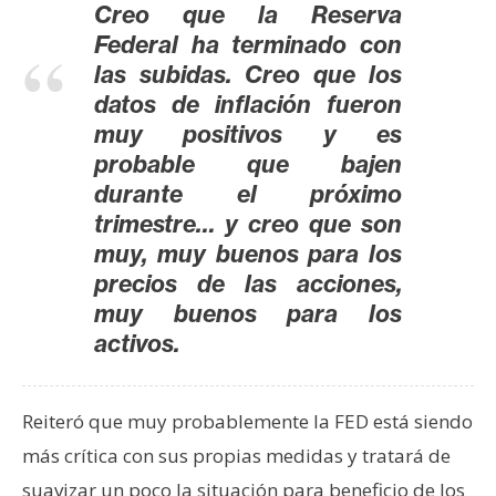
T
Creo que la Reserva
e
Federal ha terminado con
m
las subidas. Creo que los
a
datos de inflación fueron
s
muy positivos y es
probable que bajen
R
durante el próximo
e
trimestre… y creo que son
c
muy, muy buenos para los
u
precios de las acciones,
r
muy buenos para los
s
activos.
o
s
Reiteró que muy probablemente la FED está siendo
más crítica con sus propias medidas y tratará de
C
o
suavizar un poco la situación para beneficio de los