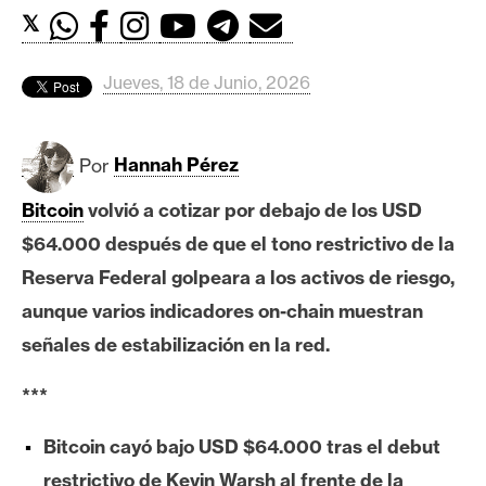
c
𝕏
a
d
o
Jueves, 18 de Junio, 2026
s
Por
Hannah Pérez
B
Bitcoin
volvió a cotizar por debajo de los USD
i
t
$64.000 después de que el tono restrictivo de la
c
Reserva Federal golpeara a los activos de riesgo,
o
aunque varios indicadores on-chain muestran
i
señales de estabilización en la red.
n
***
E
Bitcoin cayó bajo USD $64.000 tras el debut
t
h
restrictivo de Kevin Warsh al frente de la