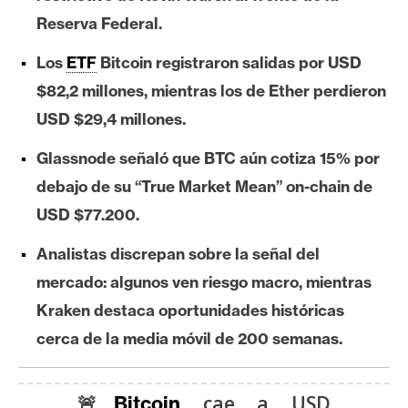
e
Reserva Federal.
r
e
Los
ETF
Bitcoin registraron salidas por USD
u
$82,2 millones, mientras los de Ether perdieron
m
USD $29,4 millones.
Glassnode señaló que BTC aún cotiza 15% por
I
debajo de su “True Market Mean” on-chain de
A
USD $77.200.
Analistas discrepan sobre la señal del
A
n
mercado: algunos ven riesgo macro, mientras
á
Kraken destaca oportunidades históricas
l
cerca de la media móvil de 200 semanas.
i
s
i
🚨
cae a USD
Bitcoin