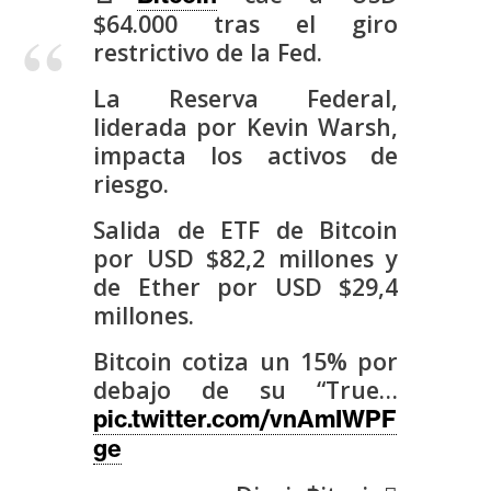
s
$64.000 tras el giro
restrictivo de la Fed.
N
La Reserva Federal,
o
liderada por Kevin Warsh,
t
impacta los activos de
a
riesgo.
s
d
Salida de ETF de Bitcoin
e
por USD $82,2 millones y
P
de Ether por USD $29,4
r
millones.
e
Bitcoin cotiza un 15% por
n
debajo de su “True…
s
a
pic.twitter.com/vnAmIWPF
ge