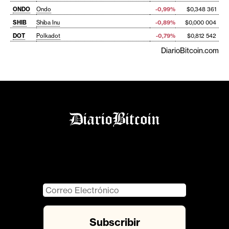
ONDO
Ondo
-0,99%
$0,348 361
SHIB
Shiba Inu
-0,89%
$0,000 004
DOT
Polkadot
-0,79%
$0,812 542
DiarioBitcoin.com