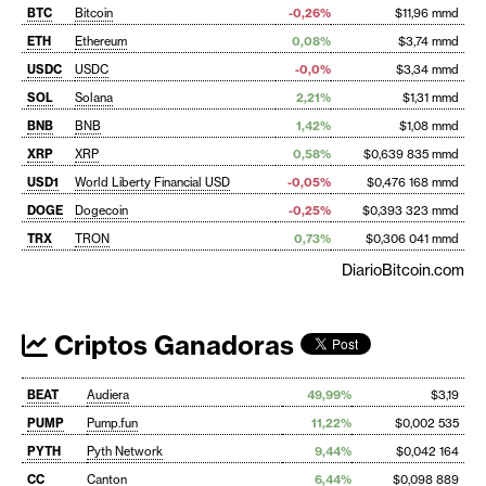
BTC
Bitcoin
-0,26%
$11,96 mmd
ETH
Ethereum
0,08%
$3,74 mmd
USDC
USDC
-0,0%
$3,34 mmd
SOL
Solana
2,21%
$1,31 mmd
BNB
BNB
1,42%
$1,08 mmd
XRP
XRP
0,58%
$0,639 835 mmd
USD1
World Liberty Financial USD
-0,05%
$0,476 168 mmd
DOGE
Dogecoin
-0,25%
$0,393 323 mmd
TRX
TRON
0,73%
$0,306 041 mmd
DiarioBitcoin.com
Criptos Ganadoras
BEAT
Audiera
49,99%
$3,19
PUMP
Pump.fun
11,22%
$0,002 535
PYTH
Pyth Network
9,44%
$0,042 164
CC
Canton
6,44%
$0,098 889