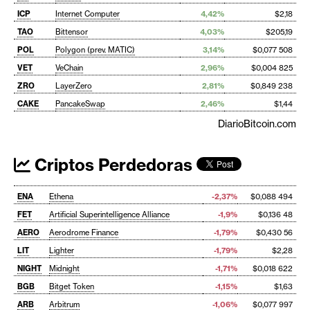
ICP
Internet Computer
4,42%
$2,18
TAO
Bittensor
4,03%
$205,19
POL
Polygon (prev. MATIC)
3,14%
$0,077 508
VET
VeChain
2,96%
$0,004 825
ZRO
LayerZero
2,81%
$0,849 238
CAKE
PancakeSwap
2,46%
$1,44
DiarioBitcoin.com
Criptos Perdedoras
ENA
Ethena
-2,37%
$0,088 494
FET
Artificial Superintelligence Alliance
-1,9%
$0,136 48
AERO
Aerodrome Finance
-1,79%
$0,430 56
LIT
Lighter
-1,79%
$2,28
NIGHT
Midnight
-1,71%
$0,018 622
BGB
Bitget Token
-1,15%
$1,63
ARB
Arbitrum
-1,06%
$0,077 997