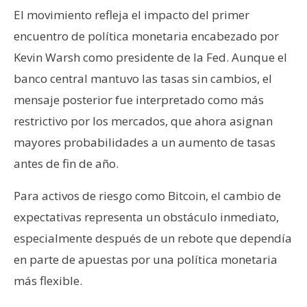
n
El movimiento refleja el impacto del primer
t
encuentro de política monetaria encabezado por
a
Kevin Warsh como presidente de la Fed. Aunque el
c
banco central mantuvo las tasas sin cambios, el
t
o
mensaje posterior fue interpretado como más
y
restrictivo por los mercados, que ahora asignan
P
mayores probabilidades a un aumento de tasas
u
antes de fin de año.
b
l
Para activos de riesgo como Bitcoin, el cambio de
i
c
expectativas representa un obstáculo inmediato,
i
especialmente después de un rebote que dependía
d
en parte de apuestas por una política monetaria
a
más flexible.
d