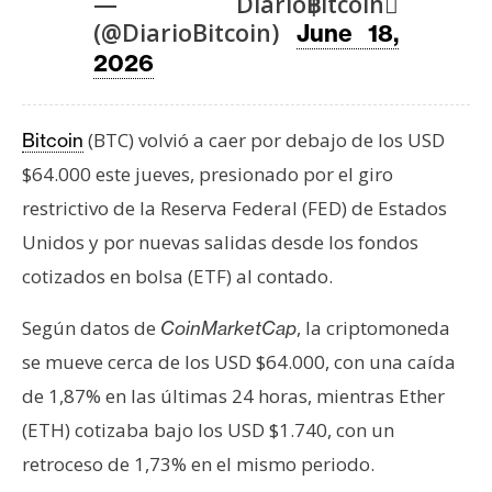
T
— Diario฿itcoin
e
(@DiarioBitcoin)
June 18,
m
2026
a
s
(BTC) volvió a caer por debajo de los USD
Bitcoin
$64.000 este jueves, presionado por el giro
R
restrictivo de la Reserva Federal (FED) de Estados
e
c
Unidos y por nuevas salidas desde los fondos
u
cotizados en bolsa (ETF) al contado.
r
s
Según datos de
, la criptomoneda
CoinMarketCap
o
se mueve cerca de los USD $64.000, con una caída
s
de 1,87% en las últimas 24 horas, mientras Ether
(ETH) cotizaba bajo los USD $1.740, con un
C
retroceso de 1,73% en el mismo periodo.
o