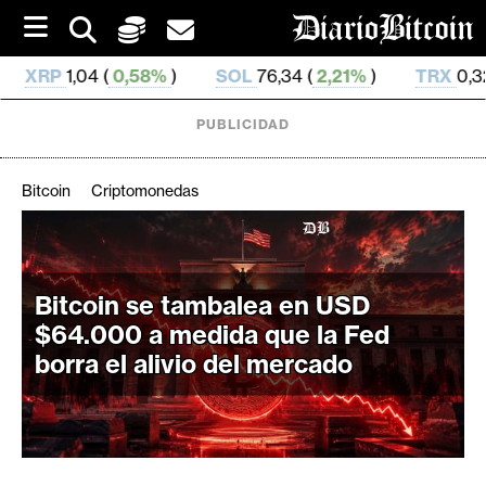
S
k
i
8%
)
SOL
76,34 (
2,21%
)
TRX
0,329 699 (
0,73%
)
p
t
o
PUBLICIDAD
c
o
n
Bitcoin
Criptomonedas
t
e
C
n
r
t
i
Bitcoin se tambalea en USD
p
$64.000 a medida que la Fed
t
borra el alivio del mercado
o
M
e
r