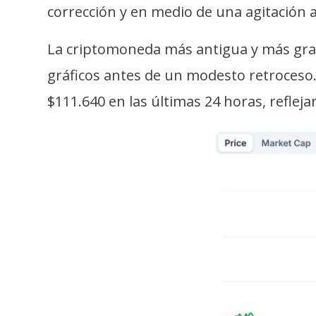
s
corrección y en medio de una agitación
a
La criptomoneda más antigua y más gran
gráficos antes de un modesto retroceso.
T
e
$111.640 en las últimas 24 horas, reflej
m
a
s
R
e
c
u
r
s