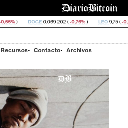
E
0,069 202 (
-0,76%
)
LEO
9,75 (
-0,12%
)
ZEC
502,
Recursos
Contacto
Archivos