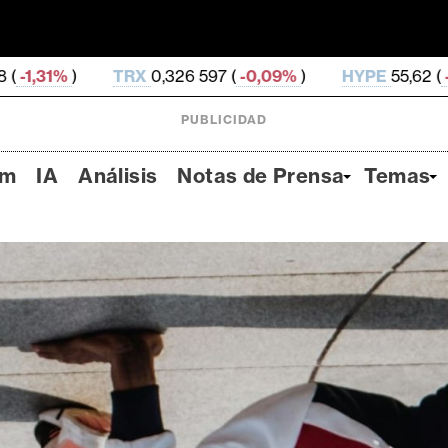
X
0,326 597 (
-0,09%
)
HYPE
55,62 (
-0,55%
)
DOG
PUBLICIDAD
um
IA
Análisis
Notas de Prensa
Temas