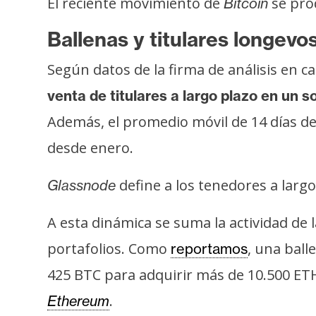
El reciente movimiento de
se prod
Bitcoin
i
c
Ballenas y titulares longevo
i
d
Según datos de la firma de análisis en c
a
venta de titulares a largo plazo en un s
d
Además, el promedio móvil de 14 días de
desde enero.
define a los tenedores a lar
Glassnode
A esta dinámica se suma la actividad de
portafolios. Como
, una bal
reportamos
425 BTC para adquirir más de 10.500 ETH 
.
Ethereum