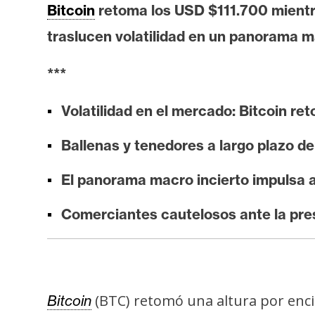
i
Bitcoin
retoma los USD $111.700 mientr
s
traslucen volatilidad en un panorama m
i
s
***
Volatilidad en el mercado: Bitcoin re
N
o
Ballenas y tenedores a largo plazo d
t
a
El panorama macro incierto impulsa 
s
d
Comerciantes cautelosos ante la presi
e
P
r
e
(BTC) retomó una altura por enci
Bitcoin
n