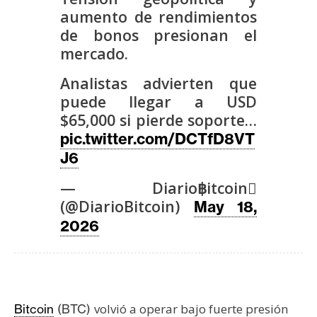
s
aumento de rendimientos
de bonos presionan el
mercado.
N
o
Analistas advierten que
t
puede llegar a USD
a
$65,000 si pierde soporte…
s
pic.twitter.com/DCTfD8VT
d
J6
e
P
— Diario฿itcoin
r
(@DiarioBitcoin)
May 18,
e
2026
n
s
a
volvió a operar bajo fuerte presión
Bitcoin
(BTC)