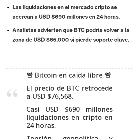
e
Las liquidaciones en el mercado cripto se
r
acercan a USD $690 millones en 24 horas.
e
u
Analistas advierten que BTC podría volver a la
m
zona de USD $65.000 si pierde soporte clave.
I
A
🚨 Bitcoin en caída libre 🚨
El precio de BTC retrocede
A
a USD $76,568.
n
á
Casi USD $690 millones
l
liquidaciones en cripto en
i
24 horas.
s
i
Tensión geopolítica y