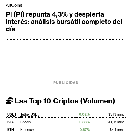
AltCoins
Pi (PI) repunta 4,3% y despierta
interés: análisis bursátil completo del
día
PUBLICIDAD
Las Top 10 Criptos (Volumen)
USDT
Tether USDt
0,02%
$31,3 mmd
BTC
Bitcoin
0,88%
$13,07 mmd
ETH
Ethereum
0,87%
$4,4 mmd