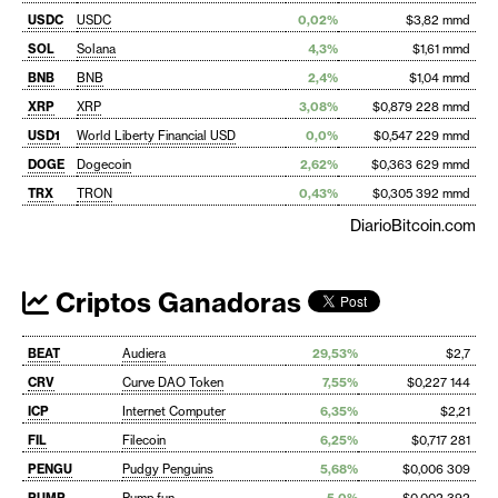
USDC
USDC
0,02%
$3,82 mmd
SOL
Solana
4,3%
$1,61 mmd
BNB
BNB
2,4%
$1,04 mmd
XRP
XRP
3,08%
$0,879 228 mmd
USD1
World Liberty Financial USD
0,0%
$0,547 229 mmd
DOGE
Dogecoin
2,62%
$0,363 629 mmd
TRX
TRON
0,43%
$0,305 392 mmd
DiarioBitcoin.com
Criptos Ganadoras
BEAT
Audiera
29,53%
$2,7
CRV
Curve DAO Token
7,55%
$0,227 144
ICP
Internet Computer
6,35%
$2,21
FIL
Filecoin
6,25%
$0,717 281
PENGU
Pudgy Penguins
5,68%
$0,006 309