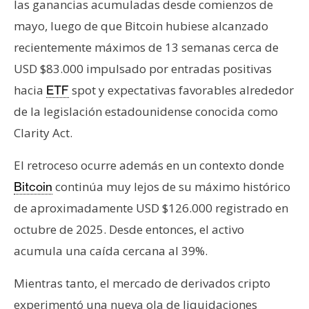
las ganancias acumuladas desde comienzos de
n
mayo, luego de que Bitcoin hubiese alcanzado
t
a
recientemente máximos de 13 semanas cerca de
c
USD $83.000 impulsado por entradas positivas
t
hacia
spot y expectativas favorables alrededor
ETF
o
de la legislación estadounidense conocida como
y
P
Clarity Act.
u
El retroceso ocurre además en un contexto donde
b
l
continúa muy lejos de su máximo histórico
Bitcoin
i
de aproximadamente USD $126.000 registrado en
c
octubre de 2025. Desde entonces, el activo
i
acumula una caída cercana al 39%.
d
a
Mientras tanto, el mercado de derivados cripto
d
experimentó una nueva ola de liquidaciones