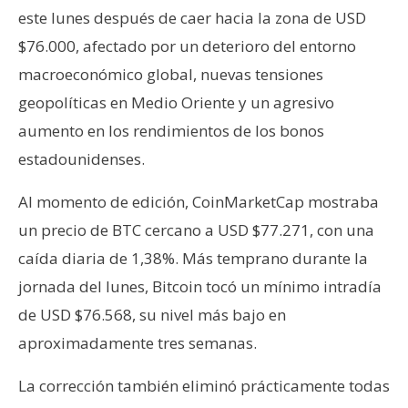
T
este lunes después de caer hacia la zona de USD
e
m
$76.000, afectado por un deterioro del entorno
a
macroeconómico global, nuevas tensiones
s
geopolíticas en Medio Oriente y un agresivo
aumento en los rendimientos de los bonos
R
estadounidenses.
e
c
Al momento de edición, CoinMarketCap mostraba
u
un precio de BTC cercano a USD $77.271, con una
r
caída diaria de 1,38%. Más temprano durante la
s
jornada del lunes, Bitcoin tocó un mínimo intradía
o
s
de USD $76.568, su nivel más bajo en
aproximadamente tres semanas.
C
La corrección también eliminó prácticamente todas
o