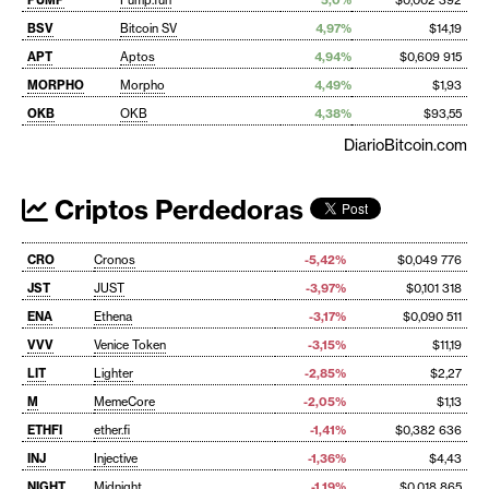
PUMP
Pump.fun
5,0%
$0,002 392
BSV
Bitcoin SV
4,97%
$14,19
APT
Aptos
4,94%
$0,609 915
MORPHO
Morpho
4,49%
$1,93
OKB
OKB
4,38%
$93,55
DiarioBitcoin.com
Criptos Perdedoras
CRO
Cronos
-5,42%
$0,049 776
JST
JUST
-3,97%
$0,101 318
ENA
Ethena
-3,17%
$0,090 511
VVV
Venice Token
-3,15%
$11,19
LIT
Lighter
-2,85%
$2,27
M
MemeCore
-2,05%
$1,13
ETHFI
ether.fi
-1,41%
$0,382 636
INJ
Injective
-1,36%
$4,43
NIGHT
Midnight
-1,19%
$0,018 865