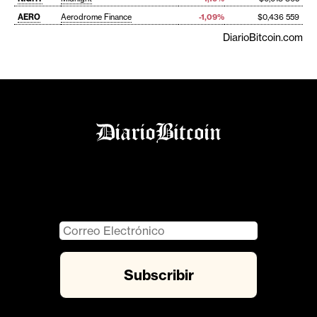
AERO
Aerodrome Finance
-1,09%
$0,436 559
DiarioBitcoin.com