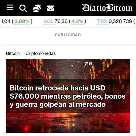
S
k
i
SOL
76,36 (
4,3%
)
TRX
0,328 739 (
0,43%
)
HYP
p
t
o
PUBLICIDAD
c
o
n
Bitcoin
Criptomonedas
t
e
C
n
r
t
i
Bitcoin retrocede hacia USD
p
$76.000 mientras petróleo, bonos
t
y guerra golpean al mercado
o
M
e
r