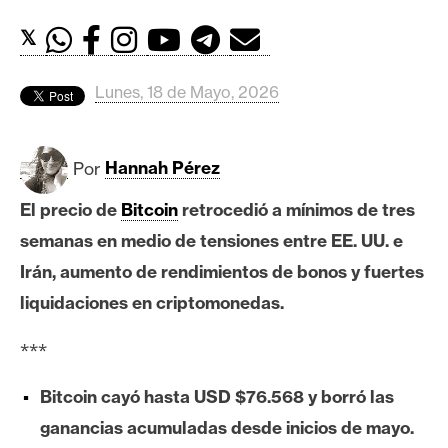
c
a
𝕏
d
o
Lunes, 18 de Mayo, 2026
s
Por
Hannah Pérez
B
i
El precio de
Bitcoin
retrocedió a mínimos de tres
t
semanas en medio de tensiones entre EE. UU. e
c
o
Irán, aumento de rendimientos de bonos y fuertes
i
liquidaciones en criptomonedas.
n
***
E
Bitcoin cayó hasta USD $76.568 y borró las
t
ganancias acumuladas desde inicios de mayo.
h