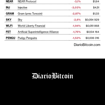
NEAR
NEAR Protocol
-3,1%
$1,64
INJ
Injective
-3,03%
$4,51
GRAM
Gram (prev. Toncoin)
-2,87%
$1,33
SKY
Sky
-2,6%
$0,054 929
WLFI
World Liberty Financial
-1,94%
$0,051 868
FET
Artificial Superintelligence Alliance
-1,75%
$0,134 164
PENGU
Pudgy Penguins
-1,53%
$0,006 016
DiarioBitcoin.com