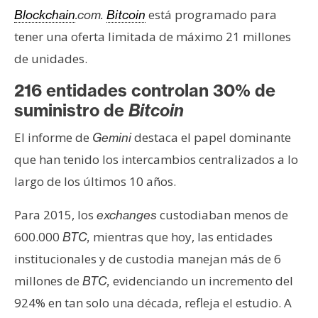
n
está programado para
Blockchain
.com.
Bitcoin
t
tener una oferta limitada de máximo 21 millones
a
de unidades.
c
t
216 entidades controlan 30% de
o
suministro de
Bitcoin
y
P
El informe de
destaca el papel dominante
Gemini
u
que han tenido los intercambios centralizados a lo
b
largo de los últimos 10 años.
l
i
Para 2015, los
custodiaban menos de
exchanges
c
600.000
mientras que hoy, las entidades
BTC,
i
institucionales y de custodia manejan más de 6
d
a
millones de
evidenciando un incremento del
BTC,
d
924% en tan solo una década, refleja el estudio. A