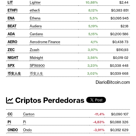
LIT
Lighter
10,88%
$2,44
ETHFI
ether.fi
8,12%
$0,383 851
ENA
Ethena
5,5%
$0,095 945
BEAT
Audiera
5,19%
$2,18
ADA
Cardano
5,15%
$0,200 586
AERO
Aerodrome Finance
4,1%
$0,438 73
ZEC
Zcash
3,97%
$510,93
NIGHT
Midnight
3,56%
$0,019 02
SPX
SPX6900
3,23%
$0,338 448
币安人生
币安人生
3,02%
$0,539 668
DiarioBitcoin.com
Criptos Perdedoras
CC
Canton
-11,4%
$0,090 107
PI
Pi
-4,83%
$0,088 326
ONDO
Ondo
-3,91%
$0,352 629