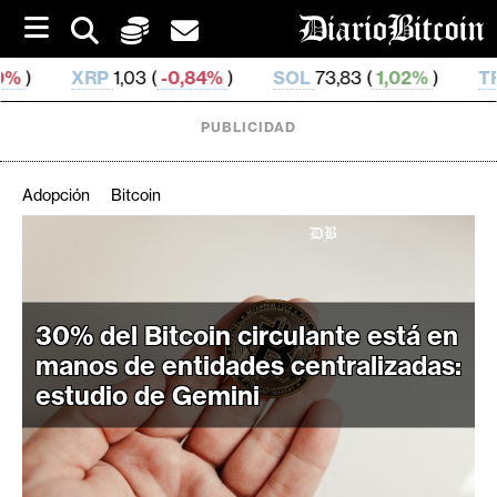
S
k
i
(
-0,84%
)
SOL
73,83 (
1,02%
)
TRX
0,327 582 (
0,
p
t
o
PUBLICIDAD
c
o
n
Adopción
Bitcoin
t
e
C
n
r
t
i
30% del Bitcoin circulante está en
p
t
manos de entidades centralizadas:
o
estudio de Gemini
M
e
r