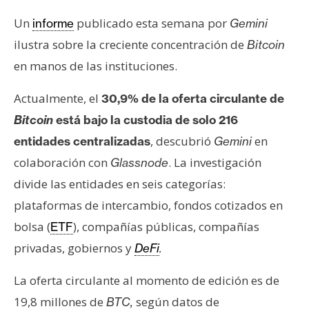
T
e
Un
publicado esta semana por
informe
Gemini
m
ilustra sobre la creciente concentración de
Bitcoin
a
en manos de las instituciones.
s
Actualmente, el
30,9% de la oferta circulante de
R
Bitcoin
está bajo la custodia de solo 216
e
, descubrió
en
entidades centralizadas
Gemini
c
colaboración con
. La investigación
Glassnode
u
divide las entidades en seis categorías:
r
s
plataformas de intercambio, fondos cotizados en
o
bolsa (
), compañías públicas, compañías
ETF
s
privadas, gobiernos y
DeFi
.
La oferta circulante al momento de edición es de
C
19,8 millones de
según datos de
BTC,
o