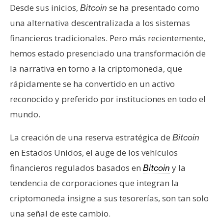
s
Desde sus inicios,
se ha presentado como
Bitcoin
una alternativa descentralizada a los sistemas
financieros tradicionales. Pero más recientemente,
N
o
hemos estado presenciado una transformación de
t
la narrativa en torno a la criptomoneda, que
a
rápidamente se ha convertido en un activo
s
reconocido y preferido por instituciones en todo el
d
e
mundo.
P
r
La creación de una reserva estratégica de
Bitcoin
e
en Estados Unidos, el auge de los vehículos
n
financieros regulados basados en
y la
Bitcoin
s
tendencia de corporaciones que integran la
a
criptomoneda insigne a sus tesorerías, son tan solo
una señal de este cambio.