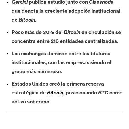
Gemini
publica estudio junto con
Glassnode
e
que denota la creciente adopción institucional
r
e
de
Bitcoin.
u
Poco más de 30% del
Bitcoin
en circulación se
m
concentra entre 216 entidades centralizadas.
Los exchanges dominan entre los titulares
I
A
institucionales, con las empresas siendo el
grupo más numeroso.
A
Estados Unidos creó la primera reserva
n
estratégica de
Bitcoin
,
posicionando
BTC
como
á
activo soberano.
l
i
s
i