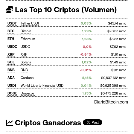
Las Top 10 Criptos (Volumen)
USDT
Tether USDt
0,03%
$45,74 mmd
BTC
Bitcoin
1,29%
$20,35 mmd
ETH
Ethereum
1,68%
$8,85 mmd
USDC
USDC
-0,0%
$7,62 mmd
XRP
XRP
-0,84%
$1,61 mmd
SOL
Solana
1,02%
$1,49 mmd
BNB
BNB
-0,01%
$1,12 mmd
ADA
Cardano
5,15%
$0,837 612 mmd
USD1
World Liberty Financial USD
0,04%
$0,625 398 mmd
DOGE
Dogecoin
1,75%
$0,475 228 mmd
DiarioBitcoin.com
Criptos Ganadoras