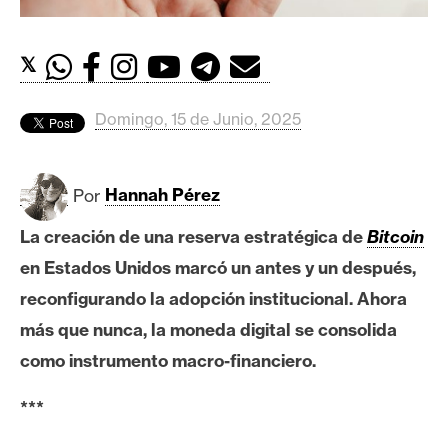
c
a
d
𝕏
o
s
Domingo, 15 de Junio, 2025
B
Por
Hannah Pérez
i
t
La creación de una reserva estratégica de
Bitcoin
c
en Estados Unidos marcó un antes y un después,
o
i
reconfigurando la adopción institucional. Ahora
n
más que nunca, la moneda digital se consolida
como
instrumento macro-financiero.
E
***
t
h