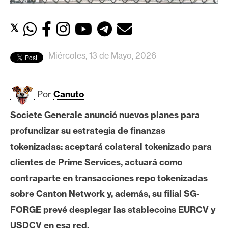
c
a
d
𝕏
o
s
Miércoles, 13 de Mayo, 2026
B
Por
Canuto
i
t
Societe Generale anunció nuevos planes para
c
profundizar su estrategia de finanzas
o
tokenizadas: aceptará colateral tokenizado para
i
clientes de Prime Services, actuará como
n
contraparte en transacciones repo tokenizadas
sobre Canton Network y, además, su filial SG-
E
FORGE prevé desplegar las stablecoins EURCV y
t
h
USDCV en esa red.