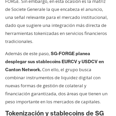
FORGE. Sin embargo, en esta ocasión es la matriz
n
de Societe Generale la que encabeza el anuncio,
t
a
una señal relevante para el mercado institucional,
c
dado que sugiere una integración más directa de
t
herramientas tokenizadas en servicios financieros
o
tradicionales.
y
P
Además de este paso,
SG-FORGE planea
u
desplegar sus stablecoins EURCV y USDCV en
b
l
Con ello, el grupo busca
Canton Network.
i
combinar instrumentos de liquidez digital con
c
nuevas formas de gestión de colateral y
i
financiación garantizada, dos áreas que tienen un
d
a
peso importante en los mercados de capitales.
d
Tokenización y stablecoins de SG