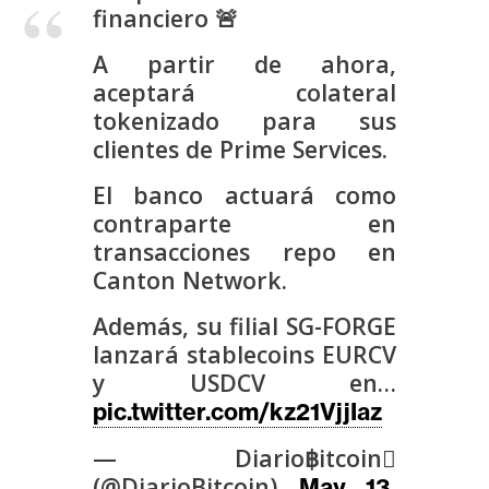
s
financiero 🚨
A partir de ahora,
N
aceptará colateral
o
tokenizado para sus
t
clientes de Prime Services.
a
El banco actuará como
s
contraparte en
d
transacciones repo en
e
P
Canton Network.
r
Además, su filial SG-FORGE
e
lanzará stablecoins EURCV
n
y USDCV en…
s
pic.twitter.com/kz21VjjIaz
a
— Diario฿itcoin
(@DiarioBitcoin)
May 13,