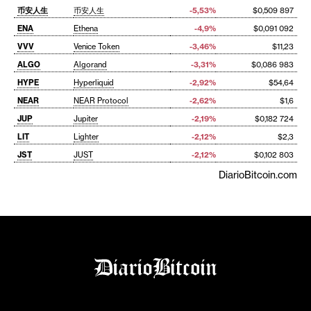
币安人生
币安人生
-5,53%
$0,509 897
ENA
Ethena
-4,9%
$0,091 092
VVV
Venice Token
-3,46%
$11,23
ALGO
Algorand
-3,31%
$0,086 983
HYPE
Hyperliquid
-2,92%
$54,64
NEAR
NEAR Protocol
-2,62%
$1,6
JUP
Jupiter
-2,19%
$0,182 724
LIT
Lighter
-2,12%
$2,3
JST
JUST
-2,12%
$0,102 803
DiarioBitcoin.com