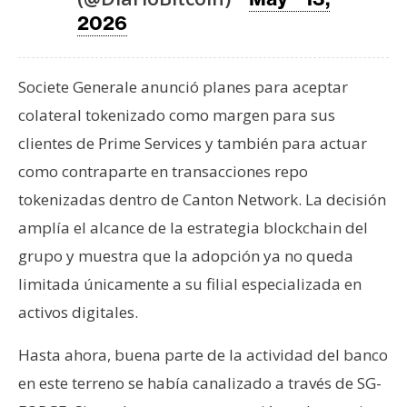
T
2026
e
m
a
Societe Generale anunció planes para aceptar
s
colateral tokenizado como margen para sus
clientes de Prime Services y también para actuar
R
como contraparte en transacciones repo
e
c
tokenizadas dentro de Canton Network. La decisión
u
amplía el alcance de la estrategia blockchain del
r
grupo y muestra que la adopción ya no queda
s
limitada únicamente a su filial especializada en
o
activos digitales.
s
Hasta ahora, buena parte de la actividad del banco
C
en este terreno se había canalizado a través de SG-
o