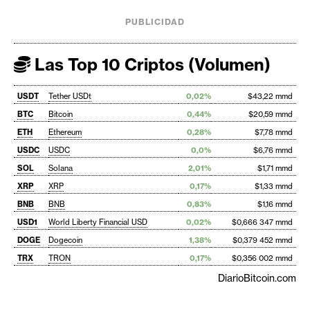
PUBLICIDAD
Las Top 10 Criptos (Volumen)
USDT
Tether USDt
0,02%
$43,22 mmd
BTC
Bitcoin
0,44%
$20,59 mmd
ETH
Ethereum
0,28%
$7,78 mmd
USDC
USDC
0,0%
$6,76 mmd
SOL
Solana
2,01%
$1,71 mmd
XRP
XRP
0,17%
$1,33 mmd
BNB
BNB
0,83%
$1,16 mmd
USD1
World Liberty Financial USD
0,02%
$0,666 347 mmd
DOGE
Dogecoin
1,38%
$0,379 452 mmd
TRX
TRON
0,17%
$0,356 002 mmd
DiarioBitcoin.com