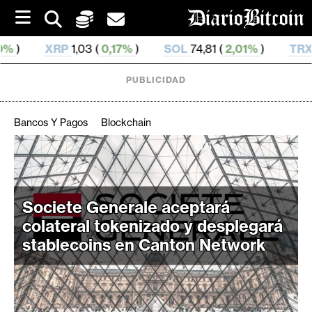
S
k
i
(
0,17%
)
SOL
74,81 (
2,01%
)
TRX
0,327 542 (
0,17
p
t
o
PUBLICIDAD
c
o
n
Bancos Y Pagos
Blockchain
t
e
C
n
r
t
i
Societe Generale aceptará
p
colateral tokenizado y desplegará
t
stablecoins en Canton Network
o
M
e
r