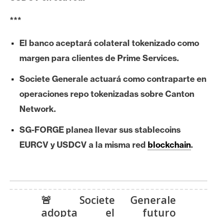
e
***
r
e
El banco aceptará colateral tokenizado como
u
m
margen para clientes de Prime Services.
Societe Generale actuará como contraparte en
I
operaciones repo tokenizadas sobre Canton
A
Network.
SG-FORGE planea llevar sus stablecoins
A
EURCV y USDCV a la misma red
blockchain
.
n
á
l
i
s
🚨 Societe Generale
i
adopta el futuro