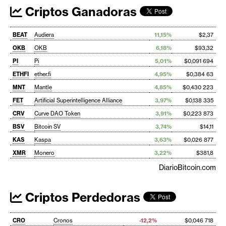
Criptos Ganadoras
BEAT
Audiera
11,15%
$2,37
OKB
OKB
6,18%
$93,32
PI
Pi
5,01%
$0,091 694
ETHFI
ether.fi
4,95%
$0,384 63
MNT
Mantle
4,85%
$0,430 223
FET
Artificial Superintelligence Alliance
3,97%
$0,138 335
CRV
Curve DAO Token
3,91%
$0,223 873
BSV
Bitcoin SV
3,74%
$14,11
KAS
Kaspa
3,63%
$0,026 877
XMR
Monero
3,22%
$381,8
DiarioBitcoin.com
Criptos Perdedoras
CRO
Cronos
-12,2%
$0,046 718