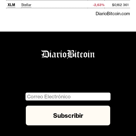
XLM
Stellar
-2,63%
$0,162 361
DiarioBitcoin.com