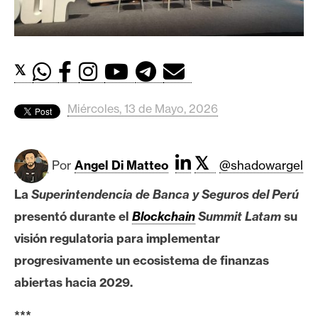
c
a
d
o
𝕏
s
Miércoles, 13 de Mayo, 2026
B
i
t
𝕏
Por
Angel Di Matteo
@shadowargel
c
o
La
Superintendencia de Banca y Seguros del Perú
i
presentó durante el
Blockchain
Summit Latam
su
n
visión regulatoria para implementar
progresivamente un ecosistema de finanzas
E
abiertas hacia 2029.
t
h
***