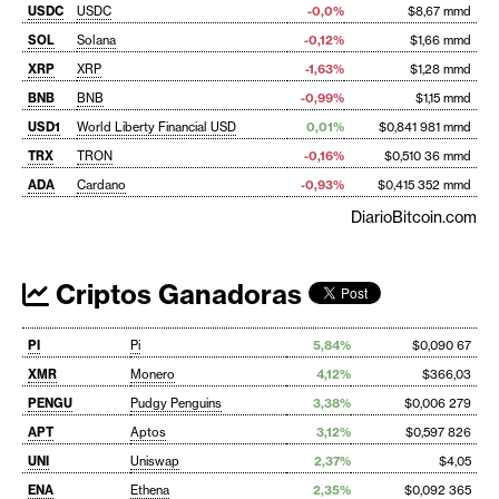
USDC
USDC
-0,0%
$8,67 mmd
SOL
Solana
-0,12%
$1,66 mmd
XRP
XRP
-1,63%
$1,28 mmd
BNB
BNB
-0,99%
$1,15 mmd
USD1
World Liberty Financial USD
0,01%
$0,841 981 mmd
TRX
TRON
-0,16%
$0,510 36 mmd
ADA
Cardano
-0,93%
$0,415 352 mmd
DiarioBitcoin.com
Criptos Ganadoras
PI
Pi
5,84%
$0,090 67
XMR
Monero
4,12%
$366,03
PENGU
Pudgy Penguins
3,38%
$0,006 279
APT
Aptos
3,12%
$0,597 826
UNI
Uniswap
2,37%
$4,05
ENA
Ethena
2,35%
$0,092 365