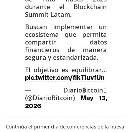
s
durante el Blockchain
Summit Latam.
N
Buscan implementar un
o
ecosistema que permita
t
compartir datos
a
financieros de manera
s
segura y estandarizada.
d
e
El objetivo es equilibrar…
P
pic.twitter.com/fikTIuvfUn
r
— Diario฿itcoin
e
n
(@DiarioBitcoin)
May 13,
s
2026
a
Continúa el primer día de conferencias de la nueva