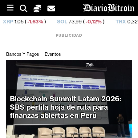
S
k
i
)
SOL
73,99 (
-0,12%
)
TRX
0,326 128 (
-0,16%
)
p
t
o
PUBLICIDAD
c
o
n
Bancos Y Pagos
Eventos
t
e
C
n
r
t
i
p
Blockchain Summit Latam 2026:
t
SBS perfila hoja de ruta para
o
finanzas abiertas en Perú
M
e
r