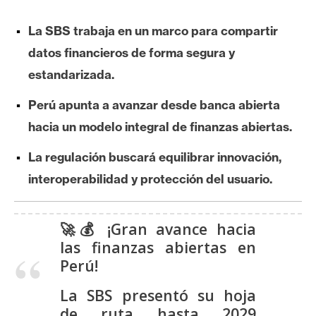
e
r
La SBS trabaja en un marco para compartir
e
datos financieros de forma segura y
u
estandarizada.
m
Perú apunta a avanzar desde banca abierta
hacia un modelo integral de finanzas abiertas.
I
A
La regulación buscará equilibrar innovación,
interoperabilidad y protección del usuario.
A
n
🚀💰 ¡Gran avance hacia
á
las finanzas abiertas en
l
Perú!
i
s
La SBS presentó su hoja
i
de ruta hasta 2029