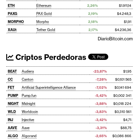
ETH
Ethereum
2,26%
$1.911,14
PAXG
PAX Gold
2,19%
$4.248,3
MORPHO
Morpho
2,18%
$1,91
XAUt
Tether Gold
2,17%
$4.236,36
DiarioBitcoin.com
Criptos Perdedoras
BEAT
Audiera
-23,87%
$1,95
CC
Canton
-7,28%
$0,101 565
FET
Artificial Superintelligence Alliance
-7,02%
$0,141 694
PUMP
Pump.fun
-5,42%
$0,002 341
NIGHT
Midnight
-3,88%
$0,018 224
WLD
Worldcoin
-3,83%
$0,310 561
INJ
Injective
-3,42%
$4,71
AAVE
Aave
-3,31%
$88,75
ALGO
Algorand
-2,65%
$0,086 866