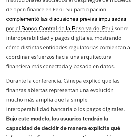
n
de open finance en Perú. Su participación
t
complementó las discusiones previas impulsadas
a
c
sobre
por el Banco Central de la Reserva del Perú
t
interoperabilidad y pagos digitales, mostrando
o
cómo distintas entidades regulatorias comienzan a
y
coordinar esfuerzos hacia una arquitectura
P
u
financiera más conectada y basada en datos.
b
Durante la conferencia, Cánepa explicó que las
l
i
finanzas abiertas representan una evolución
c
mucho más amplia que la simple
i
interoperabilidad bancaria o los pagos digitales.
d
Bajo este modelo, los usuarios tendrán la
a
d
capacidad de decidir de manera explícita qué