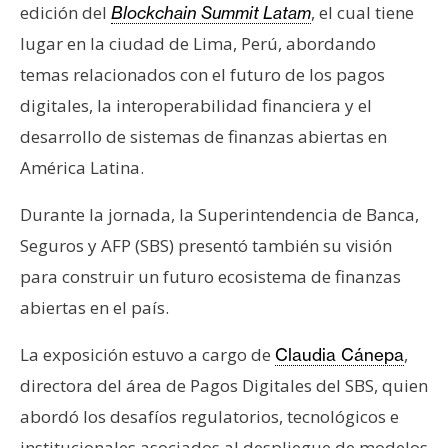
T
edición del
, el cual tiene
Blockchain Summit Latam
e
lugar en la ciudad de Lima, Perú, abordando
m
temas relacionados con el futuro de los pagos
a
s
digitales, la interoperabilidad financiera y el
desarrollo de sistemas de finanzas abiertas en
América Latina.
R
e
Durante la jornada, la Superintendencia de Banca,
c
u
Seguros y AFP (SBS) presentó también su visión
r
para construir un futuro ecosistema de finanzas
s
abiertas en el país.
o
s
La exposición estuvo a cargo de
,
Claudia Cánepa
directora del área de Pagos Digitales del SBS, quien
C
abordó los desafíos regulatorios, tecnológicos e
o
institucionales asociados al despliegue de modelos