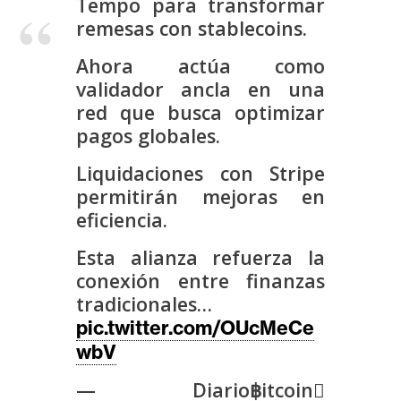
Tempo para transformar
s
remesas con stablecoins.
Ahora actúa como
N
validador ancla en una
o
red que busca optimizar
t
pagos globales.
a
s
Liquidaciones con Stripe
d
permitirán mejoras en
e
eficiencia.
P
r
Esta alianza refuerza la
e
conexión entre finanzas
n
tradicionales…
s
pic.twitter.com/OUcMeCe
a
wbV
— Diario฿itcoin