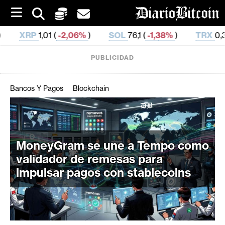
S
k
i
06%
)
SOL
76,1 (
-1,38%
)
TRX
0,330 532 (
0,27%
)
p
t
o
PUBLICIDAD
c
o
n
Bancos Y Pagos
Blockchain
t
e
C
n
r
t
i
MoneyGram se une a Tempo como
p
validador de remesas para
t
impulsar pagos con stablecoins
o
M
e
r