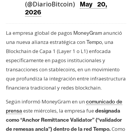
T
(@DiarioBitcoin)
May 20,
e
2026
m
a
s
La empresa global de pagos
anunció
MoneyGram
una nueva alianza estratégica con
, una
Tempo
R
Blockchain de Capa 1 (Layer 1 o L1) enfocada
e
específicamente en pagos institucionales y
c
transacciones con stablecoins, en un movimiento
u
que profundiza la integración entre infraestructura
r
s
financiera tradicional y redes blockchain.
o
s
Según informó MoneyGram en un
comunicado de
este miércoles, la empresa fue
prensa
designada
como “Anchor Remittance Validator” (“validador
C
Como
de remesas ancla”) dentro de la red Tempo.
o