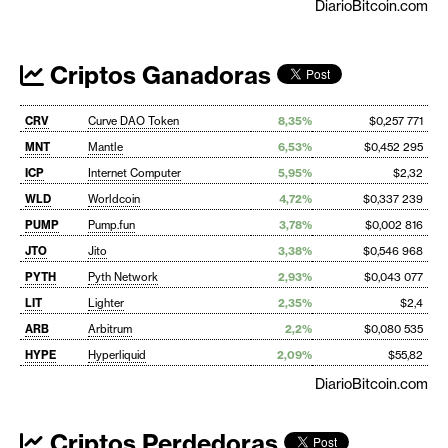
DiarioBitcoin.com
Criptos Ganadoras
CRV
Curve DAO Token
8,35%
$0,257 771
MNT
Mantle
6,53%
$0,452 295
ICP
Internet Computer
5,95%
$2,32
WLD
Worldcoin
4,72%
$0,337 239
PUMP
Pump.fun
3,78%
$0,002 816
JTO
Jito
3,38%
$0,546 968
PYTH
Pyth Network
2,93%
$0,043 077
LIT
Lighter
2,35%
$2,4
ARB
Arbitrum
2,2%
$0,080 535
HYPE
Hyperliquid
2,09%
$55,82
DiarioBitcoin.com
Criptos Perdedoras