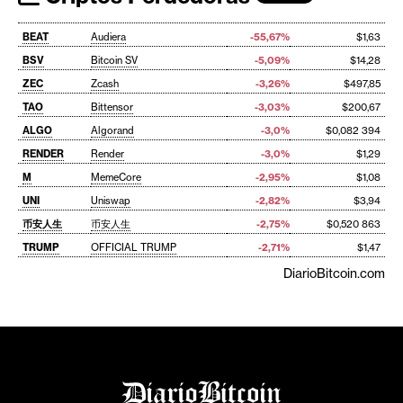
BEAT
Audiera
-55,67%
$1,63
BSV
Bitcoin SV
-5,09%
$14,28
ZEC
Zcash
-3,26%
$497,85
TAO
Bittensor
-3,03%
$200,67
ALGO
Algorand
-3,0%
$0,082 394
RENDER
Render
-3,0%
$1,29
M
MemeCore
-2,95%
$1,08
UNI
Uniswap
-2,82%
$3,94
币安人生
币安人生
-2,75%
$0,520 863
TRUMP
OFFICIAL TRUMP
-2,71%
$1,47
DiarioBitcoin.com