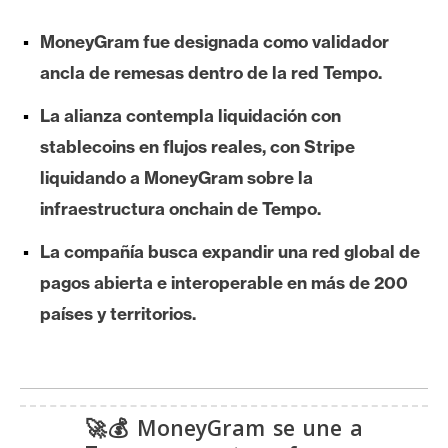
e
MoneyGram fue designada como validador
r
e
ancla de remesas dentro de la red Tempo.
u
La alianza contempla liquidación con
m
stablecoins en flujos reales, con Stripe
liquidando a MoneyGram sobre la
I
infraestructura onchain de Tempo.
A
La compañía busca expandir una red global de
A
pagos abierta e interoperable en más de 200
n
países y territorios.
á
l
i
s
🚀💰 MoneyGram se une a
i