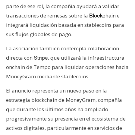
n
parte de ese rol, la compañía ayudará a validar
t
transacciones de remesas sobre la
e
Blockchain
a
integrará liquidación basada en stablecoins para
c
sus flujos globales de pago.
t
o
La asociación también contempla colaboración
y
P
directa con
, que utilizará la infraestructura
Stripe
u
onchain de Tempo para liquidar operaciones hacia
b
MoneyGram mediante stablecoins.
l
i
El anuncio representa un nuevo paso en la
c
estrategia blockchain de MoneyGram, compañía
i
que durante los últimos años ha ampliado
d
a
progresivamente su presencia en el ecosistema de
d
activos digitales, particularmente en servicios de