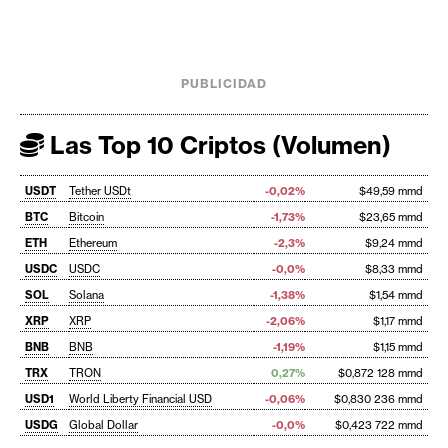
PUBLICIDAD
Las Top 10 Criptos (Volumen)
USDT
Tether USDt
-0,02%
$49,59 mmd
BTC
Bitcoin
-1,73%
$23,65 mmd
ETH
Ethereum
-2,3%
$9,24 mmd
USDC
USDC
-0,0%
$8,33 mmd
SOL
Solana
-1,38%
$1,54 mmd
XRP
XRP
-2,06%
$1,17 mmd
BNB
BNB
-1,19%
$1,15 mmd
TRX
TRON
0,27%
$0,872 128 mmd
USD1
World Liberty Financial USD
-0,06%
$0,830 236 mmd
USDG
Global Dollar
-0,0%
$0,423 722 mmd