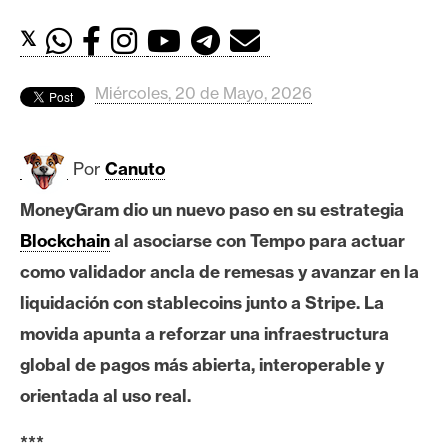
c
a
𝕏
d
o
Miércoles, 20 de Mayo, 2026
s
Por
Canuto
B
i
MoneyGram dio un nuevo paso en su estrategia
t
Blockchain
al asociarse con Tempo para actuar
c
o
como validador ancla de remesas y avanzar en la
i
liquidación con stablecoins junto a Stripe. La
n
movida apunta a reforzar una infraestructura
global de pagos más abierta, interoperable y
E
orientada al uso real.
t
h
***