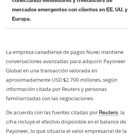
conectando vendedores y freelancers de
s
mercados emergentes con clientes en EE. UU. y
Europa.
N
o
t
a
La empresa canadiense de pagos Nuvei mantiene
s
d
conversaciones avanzadas para adquirir Payoneer
e
Global en una transacción valorada en
P
aproximadamente USD $2.700 millones, según
r
información citada por Reuters y personas
e
familiarizadas con las negociaciones.
n
s
De acuerdo con las fuentes citadas por
, la
Reuters
a
cifra incluye el efectivo disponible en el balance de
Payoneer, lo que situaría el valor empresarial de la