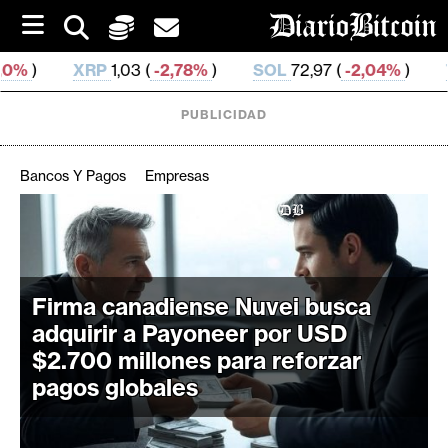
S
k
i
,03 (
-2,78%
)
SOL
72,97 (
-2,04%
)
TRX
0,326 637 
p
t
o
PUBLICIDAD
c
o
n
Bancos Y Pagos
Empresas
t
e
C
n
r
t
i
p
Firma canadiense Nuvei busca
t
adquirir a Payoneer por USD
o
$2.700 millones para reforzar
M
pagos globales
e
r