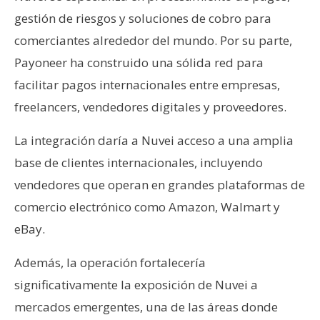
n
gestión de riesgos y soluciones de cobro para
t
comerciantes alrededor del mundo. Por su parte,
a
Payoneer ha construido una sólida red para
c
t
facilitar pagos internacionales entre empresas,
o
freelancers, vendedores digitales y proveedores.
y
P
La integración daría a Nuvei acceso a una amplia
u
base de clientes internacionales, incluyendo
b
vendedores que operan en grandes plataformas de
l
comercio electrónico como Amazon, Walmart y
i
c
eBay.
i
d
Además, la operación fortalecería
a
significativamente la exposición de Nuvei a
d
mercados emergentes, una de las áreas donde