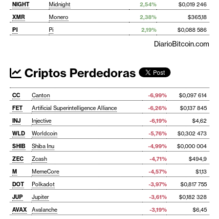
NIGHT
Midnight
2,54%
$0,019 246
XMR
Monero
2,38%
$365,18
PI
Pi
2,19%
$0,088 586
DiarioBitcoin.com
Criptos Perdedoras
CC
Canton
-6,99%
$0,097 614
FET
Artificial Superintelligence Alliance
-6,26%
$0,137 845
INJ
Injective
-6,19%
$4,62
WLD
Worldcoin
-5,76%
$0,302 473
SHIB
Shiba Inu
-4,99%
$0,000 004
ZEC
Zcash
-4,71%
$494,9
M
MemeCore
-4,57%
$1,13
DOT
Polkadot
-3,97%
$0,817 755
JUP
Jupiter
-3,61%
$0,182 328
AVAX
Avalanche
-3,19%
$6,45