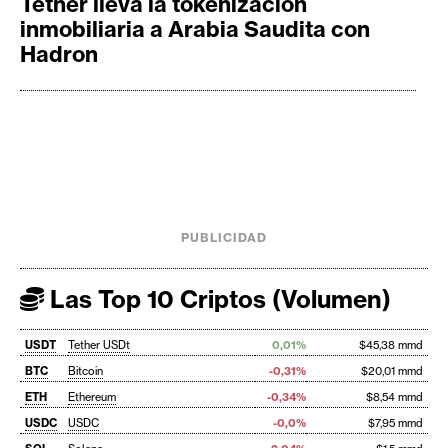
Tether lleva la tokenización
inmobiliaria a Arabia Saudita con
Hadron
PUBLICIDAD
Las Top 10 Criptos (Volumen)
USDT
Tether USDt
0,01%
$45,38 mmd
BTC
Bitcoin
-0,31%
$20,01 mmd
ETH
Ethereum
-0,34%
$8,54 mmd
USDC
USDC
-0,0%
$7,95 mmd