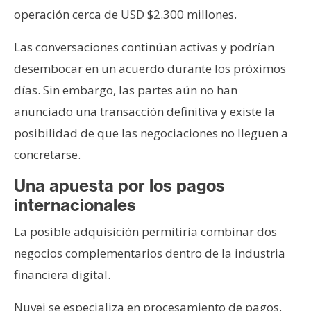
T
operación cerca de USD $2.300 millones.
e
m
Las conversaciones continúan activas y podrían
a
desembocar en un acuerdo durante los próximos
s
días. Sin embargo, las partes aún no han
anunciado una transacción definitiva y existe la
R
posibilidad de que las negociaciones no lleguen a
e
c
concretarse.
u
Una apuesta por los pagos
r
internacionales
s
o
La posible adquisición permitiría combinar dos
s
negocios complementarios dentro de la industria
financiera digital.
C
o
Nuvei se especializa en procesamiento de pagos,