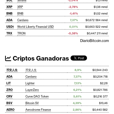
SOL
Solana
-2,04%
$1,5 mmd
XRP
XRP
-2,78%
$1,38 mmd
BNB
BNB
-1,41%
$1,02 mmd
ADA
Cardano
7,37%
$0,672 584 mmd
USD1
World Liberty Financial USD
0,01%
$0,663 522 mmd
TRX
TRON
-0,38%
$0,447 211 mmd
DiarioBitcoin.com
Criptos Ganadoras
币安人生
币安人生
8,9%
$0,544 243
ADA
Cardano
7,37%
$0,204 718
LIT
Lighter
7,13%
$2,28
ZRO
LayerZero
6,21%
$0,821 786
CRV
Curve DAO Token
5,61%
$0,216 377
BSV
Bitcoin SV
4,39%
$13,46
AERO
Aerodrome Finance
2,86%
$0,440 582