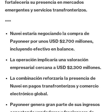
fortalecería su presencia en mercados
e
emergentes y servicios transfronterizos.
r
e
***
u
m
Nuvei estaría negociando la compra de
Payoneer por unos USD $2.700 millones,
I
incluyendo efectivo en balance.
A
La operación implicaría una valoración
empresarial cercana a USD $2.300 millones.
A
n
La combinación reforzaría la presencia de
á
Nuvei en pagos transfronterizos y comercio
l
electrónico global.
i
s
Payoneer genera gran parte de sus ingresos
i