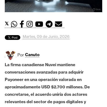
c
a
d
o
𝕏
s
Martes, 09 de Junio, 2026
B
i
t
Por
Canuto
c
La firma canadiense Nuvei mantiene
o
i
conversaciones avanzadas para adquirir
n
Payoneer en una operación valorada en
aproximadamente USD $2.700 millones. De
E
concretarse, el acuerdo uniría dos actores
t
relevantes del sector de pagos digitales y
h