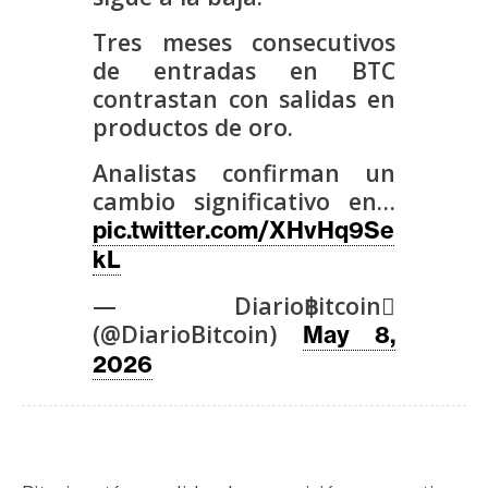
s
Tres meses consecutivos
de entradas en BTC
N
contrastan con salidas en
o
productos de oro.
t
a
Analistas confirman un
s
cambio significativo en…
d
pic.twitter.com/XHvHq9Se
e
kL
P
— Diario฿itcoin
r
e
(@DiarioBitcoin)
May 8,
n
2026
s
a