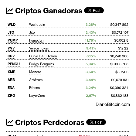
Criptos Ganadoras
WLD
Worldcoin
13,28%
$0,347 892
JTO
Jito
12,43%
$0,572 107
PUMP
Pump.fun
11,78%
$0,002 8
VVV
Venice Token
9,41%
$12,22
CRV
Curve DAO Token
6,15%
$0,240 368
PENGU
Pudgy Penguins
5,94%
$0,006 703
XMR
Monero
3,64%
$395,06
ARB
Arbitrum
3,44%
$0,079 831
ENA
Ethena
3,24%
$0,090 324
ZRO
LayerZero
2,67%
$0,862 183
DiarioBitcoin.com
Criptos Perdedoras