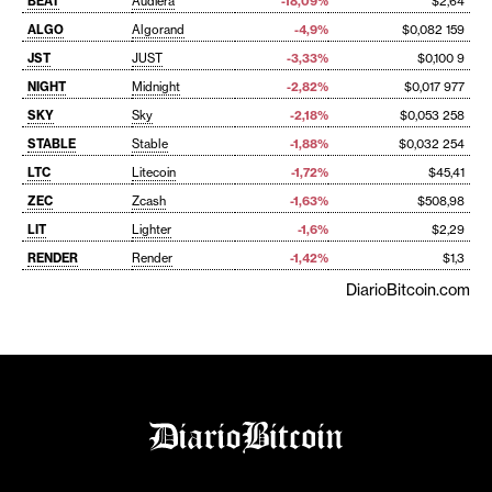
BEAT
Audiera
-18,09%
$2,64
ALGO
Algorand
-4,9%
$0,082 159
JST
JUST
-3,33%
$0,100 9
NIGHT
Midnight
-2,82%
$0,017 977
SKY
Sky
-2,18%
$0,053 258
STABLE
Stable
-1,88%
$0,032 254
LTC
Litecoin
-1,72%
$45,41
ZEC
Zcash
-1,63%
$508,98
LIT
Lighter
-1,6%
$2,29
RENDER
Render
-1,42%
$1,3
DiarioBitcoin.com