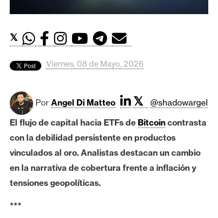
c
a
d
𝕏
o
s
Viernes, 08 de Mayo, 2026
B
i
𝕏
Por
Angel Di Matteo
@shadowargel
t
c
El flujo de capital hacia ETFs de
Bitcoin
contrasta
o
con la debilidad persistente en productos
i
vinculados al oro.
Analistas destacan un cambio
n
en la narrativa de cobertura frente a inflación y
tensiones geopolíticas.
E
t
***
h