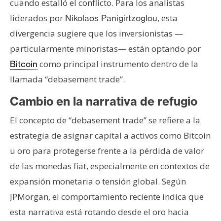
cuando estalló el conflicto. Para los analistas
n
liderados por
, esta
Nikolaos Panigirtzoglou
t
a
divergencia sugiere que los inversionistas —
c
particularmente minoristas— están optando por
t
como principal instrumento dentro de la
Bitcoin
o
llamada “debasement trade”.
y
P
Cambio en la narrativa de refugio
u
b
El concepto de “debasement trade” se refiere a la
l
estrategia de asignar capital a activos como Bitcoin
i
u oro para protegerse frente a la pérdida de valor
c
de las monedas fiat, especialmente en contextos de
i
d
expansión monetaria o tensión global. Según
a
JPMorgan, el comportamiento reciente indica que
d
esta narrativa está rotando desde el oro hacia