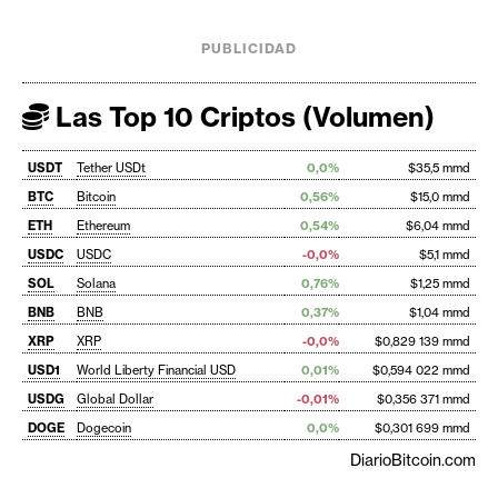
PUBLICIDAD
Las Top 10 Criptos (Volumen)
USDT
Tether USDt
0,0%
$35,5 mmd
BTC
Bitcoin
0,56%
$15,0 mmd
ETH
Ethereum
0,54%
$6,04 mmd
USDC
USDC
-0,0%
$5,1 mmd
SOL
Solana
0,76%
$1,25 mmd
BNB
BNB
0,37%
$1,04 mmd
XRP
XRP
-0,0%
$0,829 139 mmd
USD1
World Liberty Financial USD
0,01%
$0,594 022 mmd
USDG
Global Dollar
-0,01%
$0,356 371 mmd
DOGE
Dogecoin
0,0%
$0,301 699 mmd
DiarioBitcoin.com