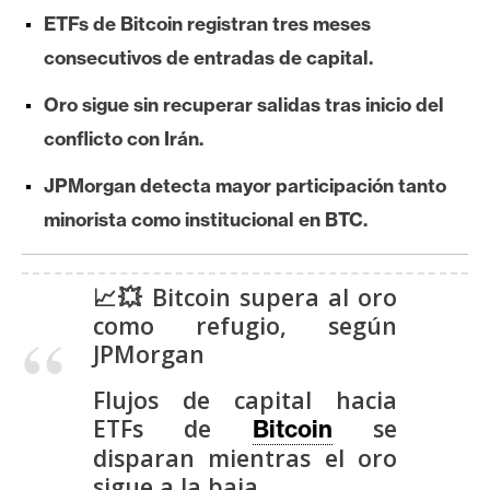
e
ETFs de Bitcoin registran tres meses
r
consecutivos de entradas de capital.
e
u
Oro sigue sin recuperar salidas tras inicio del
m
conflicto con Irán.
JPMorgan detecta mayor participación tanto
I
minorista como institucional en BTC.
A
📈💥 Bitcoin supera al oro
A
como refugio, según
n
JPMorgan
á
l
Flujos de capital hacia
i
ETFs de
se
Bitcoin
s
disparan mientras el oro
i
sigue a la baja.