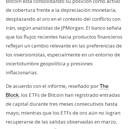
T
Bitcoin está consolidando su posición como activo
e
de cobertura frente a la depreciación monetaria,
m
desplazando al oro en el contexto del conflicto con
a
Irán, según analistas de JPMorgan. El banco señala
s
que los flujos recientes hacia productos financieros
reflejan un cambio relevante en las preferencias de
R
los inversionistas, especialmente en un entorno de
e
c
incertidumbre geopolítica y presiones
u
inflacionarias.
r
s
De acuerdo con el informe, reseñado por
The
o
, los ETFs de Bitcoin han registrado entradas
Block
s
de capital durante tres meses consecutivos hasta
mayo, mientras que los ETFs de oro aún no logran
C
recuperarse de las salidas observadas en marzo,
o