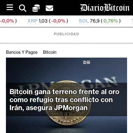
S
k
i
P
1,03 (
-0,0%
)
SOL
76,9 (
0,76%
)
TRX
0,330 371 (
p
t
o
PUBLICIDAD
c
o
n
Bancos Y Pagos
Bitcoin
t
e
C
n
r
t
i
p
Bitcoin gana terreno frente al oro
t
como refugio tras conflicto con
o
Irán, asegura JPMorgan
M
e
r