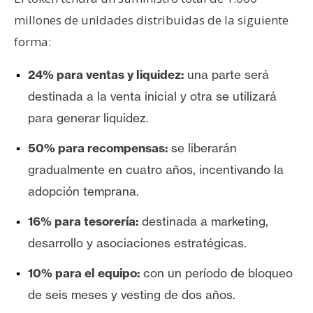
n
millones de unidades distribuidas de la siguiente
t
forma:
a
c
24% para ventas y liquidez:
una parte será
t
destinada a la venta inicial y otra se utilizará
o
y
para generar liquidez.
P
50% para recompensas:
se liberarán
u
b
gradualmente en cuatro años, incentivando la
l
adopción temprana.
i
c
16% para tesorería:
destinada a marketing,
i
desarrollo y asociaciones estratégicas.
d
a
10% para el equipo:
con un período de bloqueo
d
de seis meses y vesting de dos años.