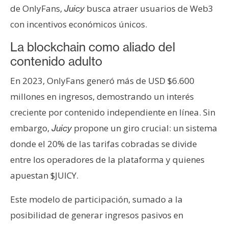
s
de OnlyFans,
busca atraer usuarios de Web3
Juicy
con incentivos económicos únicos.
N
La blockchain como aliado del
o
contenido adulto
t
a
En 2023, OnlyFans generó más de USD $6.600
s
millones en ingresos, demostrando un interés
d
creciente por contenido independiente en línea. Sin
e
embargo,
propone un giro crucial: un sistema
Juicy
P
r
donde el 20% de las tarifas cobradas se divide
e
entre los operadores de la plataforma y quienes
n
apuestan $JUICY.
s
a
Este modelo de participación, sumado a la
posibilidad de generar ingresos pasivos en