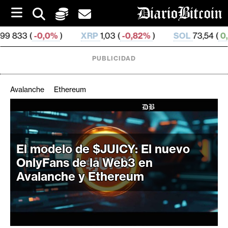
S
k
i
%
)
XRP
1,03 (
-0,82%
)
SOL
73,54 (
0,34%
)
TR
p
t
o
PUBLICIDAD
c
o
n
Avalanche
Ethereum
t
e
C
n
r
t
i
El modelo de $JUICY: El nuevo
p
OnlyFans de la Web3 en
t
Avalanche y Ethereum
o
M
e
r