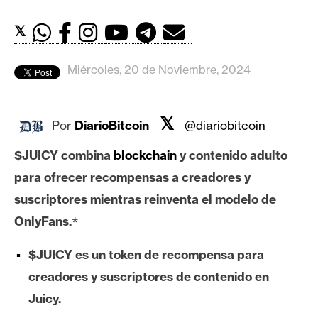
c
a
𝕏
d
o
Miércoles, 20 de Noviembre, 2024
s
𝕏
B
Por
DiarioBitcoin
@diariobitcoin
i
$JUICY combina
blockchain
y contenido adulto
t
c
para ofrecer recompensas a creadores y
o
suscriptores mientras reinventa el modelo de
i
*
OnlyFans.
n
$JUICY es un token de recompensa para
creadores y suscriptores de contenido en
E
t
Juicy.
h