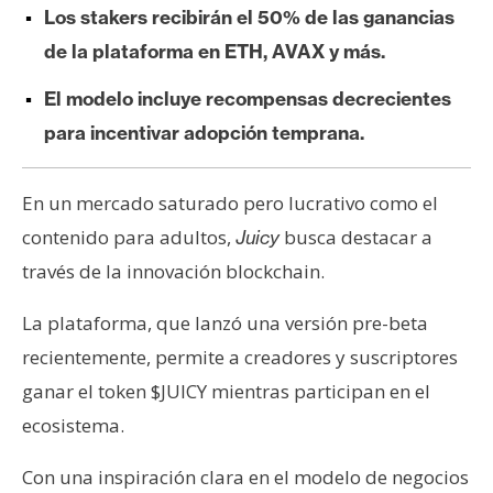
Los stakers recibirán el 50% de las ganancias
e
r
de la plataforma en ETH, AVAX y más.
e
El modelo incluye recompensas decrecientes
u
m
para incentivar adopción temprana.
En un mercado saturado pero lucrativo como el
I
A
contenido para adultos,
busca destacar a
Juicy
través de la innovación blockchain.
A
La plataforma, que lanzó una versión pre-beta
n
recientemente, permite a creadores y suscriptores
á
ganar el token $JUICY mientras participan en el
l
i
ecosistema.
s
i
Con una inspiración clara en el modelo de negocios