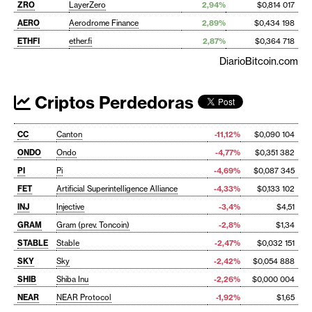
ZRO
LayerZero
2,94%
$0,814 017
AERO
Aerodrome Finance
2,89%
$0,434 198
ETHFI
ether.fi
2,87%
$0,364 718
DiarioBitcoin.com
Criptos Perdedoras
CC
Canton
-11,12%
$0,090 104
ONDO
Ondo
-4,77%
$0,351 382
PI
Pi
-4,69%
$0,087 345
FET
Artificial Superintelligence Alliance
-4,33%
$0,133 102
INJ
Injective
-3,4%
$4,51
GRAM
Gram (prev. Toncoin)
-2,8%
$1,34
STABLE
Stable
-2,47%
$0,032 151
SKY
Sky
-2,42%
$0,054 888
SHIB
Shiba Inu
-2,26%
$0,000 004
NEAR
NEAR Protocol
-1,92%
$1,65