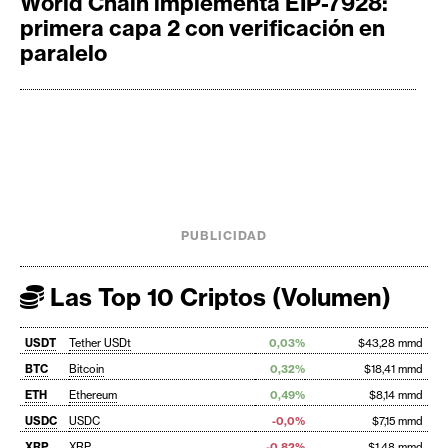
World Chain implementa EIP-7928:
primera capa 2 con verificación en
paralelo
PUBLICIDAD
Las Top 10 Criptos (Volumen)
USDT
Tether USDt
0,03%
$43,28 mmd
BTC
Bitcoin
0,32%
$18,41 mmd
ETH
Ethereum
0,49%
$8,14 mmd
USDC
USDC
-0,0%
$7,15 mmd
XRP
XRP
-0,82%
$1,48 mmd