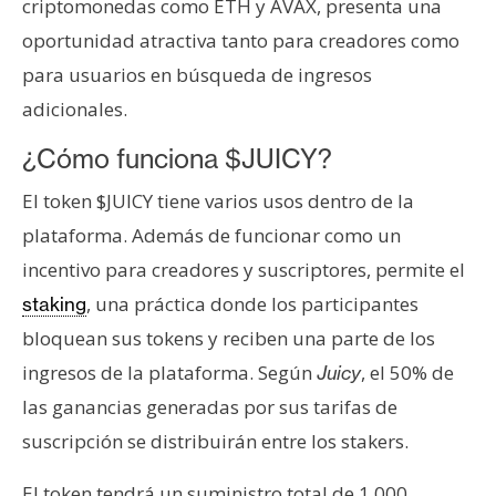
T
criptomonedas como ETH y AVAX, presenta una
e
oportunidad atractiva tanto para creadores como
m
para usuarios en búsqueda de ingresos
a
adicionales.
s
¿Cómo funciona $JUICY?
R
El token $JUICY tiene varios usos dentro de la
e
plataforma. Además de funcionar como un
c
incentivo para creadores y suscriptores, permite el
u
r
, una práctica donde los participantes
staking
s
bloquean sus tokens y reciben una parte de los
o
ingresos de la plataforma. Según
, el 50% de
Juicy
s
las ganancias generadas por sus tarifas de
suscripción se distribuirán entre los stakers.
C
o
El token tendrá un suministro total de 1.000