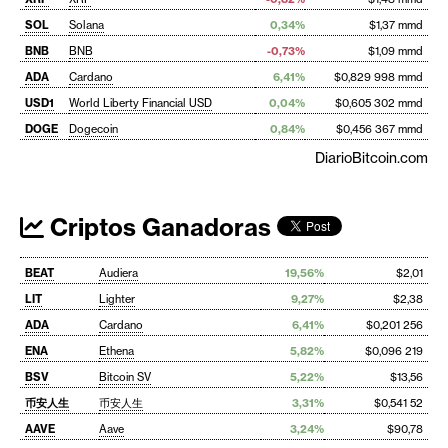
SOL
Solana
0,34%
$1,37 mmd
BNB
BNB
-0,73%
$1,09 mmd
ADA
Cardano
6,41%
$0,829 998 mmd
USD1
World Liberty Financial USD
0,04%
$0,605 302 mmd
DOGE
Dogecoin
0,84%
$0,456 367 mmd
DiarioBitcoin.com
Criptos Ganadoras
BEAT
Audiera
19,56%
$2,01
LIT
Lighter
9,27%
$2,38
ADA
Cardano
6,41%
$0,201 256
ENA
Ethena
5,82%
$0,096 219
BSV
Bitcoin SV
5,22%
$13,56
币安人生
币安人生
3,31%
$0,541 52
AAVE
Aave
3,24%
$90,78