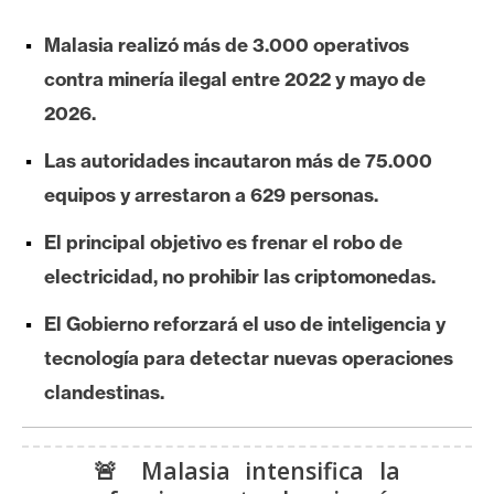
e
Malasia realizó más de 3.000 operativos
r
e
contra minería ilegal entre 2022 y mayo de
u
2026.
m
Las autoridades incautaron más de 75.000
equipos y arrestaron a 629 personas.
I
A
El principal objetivo es frenar el robo de
electricidad, no prohibir las criptomonedas.
A
El Gobierno reforzará el uso de inteligencia y
n
tecnología para detectar nuevas operaciones
á
clandestinas.
l
i
s
🚨 Malasia intensifica la
i