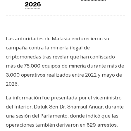
T
2026
e
m
a
s
Las autoridades de Malasia endurecieron su
campaña contra la minería ilegal de
R
criptomonedas tras revelar que han confiscado
e
c
más de
durante más de
75.000 equipos de minería
u
realizados entre 2022 y mayo de
3.000 operativos
r
2026.
s
o
La información fue presentada por el viceministro
s
del Interior,
, durante
Datuk Seri Dr. Shamsul Anuar
una sesión del Parlamento, donde indicó que las
C
operaciones también derivaron en
,
629 arrestos
o