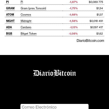
PI
Pi
-1,87%
$0,089 775
GRAM
Gram (prev. Toncoin)
-1,75%
$1,34
ATOM
Cosmos
-1,68%
$1,37
NIGHT
Midnight
-1,58%
$0,018 491
ADA
Cardano
-1,13%
$0,197 417
BGB
Bitget Token
-1,08%
$1,62
DiarioBitcoin.com