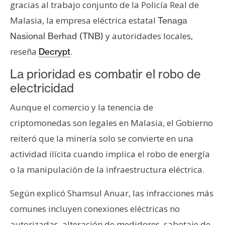
gracias al trabajo conjunto de la Policía Real de
n
Malasia, la empresa eléctrica estatal
t
Tenaga
a
y autoridades locales,
Nasional Berhad (TNB)
c
reseña
.
Decrypt
t
o
La prioridad es combatir el robo de
y
electricidad
P
Aunque el comercio y la tenencia de
u
b
criptomonedas son legales en Malasia, el Gobierno
l
reiteró que la minería solo se convierte en una
i
actividad ilícita cuando implica el robo de energía
c
o la manipulación de la infraestructura eléctrica.
i
d
Según explicó Shamsul Anuar, las infracciones más
a
comunes incluyen conexiones eléctricas no
d
autorizadas, alteración de medidores, sabotaje de