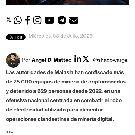
c
a
d
𝕏
o
s
Miércoles, 08 de Julio, 2026
B
𝕏
i
Por
Angel Di Matteo
@shadowargel
t
Las autoridades de Malasia han confiscado más
c
o
de 75.000 equipos de minería de criptomonedas
i
y detenido a 629 personas desde 2022, en una
n
ofensiva nacional centrada en combatir el robo
de electricidad utilizado para alimentar
E
operaciones clandestinas de minería digital.
t
h
***