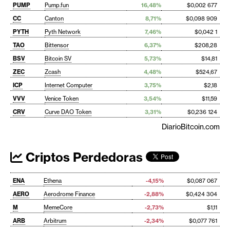
PUMP
Pump.fun
16,48%
$0,002 677
CC
Canton
8,71%
$0,098 909
PYTH
Pyth Network
7,46%
$0,042 1
TAO
Bittensor
6,37%
$208,28
BSV
Bitcoin SV
5,73%
$14,81
ZEC
Zcash
4,48%
$524,67
ICP
Internet Computer
3,75%
$2,18
VVV
Venice Token
3,54%
$11,59
CRV
Curve DAO Token
3,31%
$0,236 124
DiarioBitcoin.com
Criptos Perdedoras
ENA
Ethena
-4,15%
$0,087 067
AERO
Aerodrome Finance
-2,88%
$0,424 304
M
MemeCore
-2,73%
$1,11
ARB
Arbitrum
-2,34%
$0,077 761