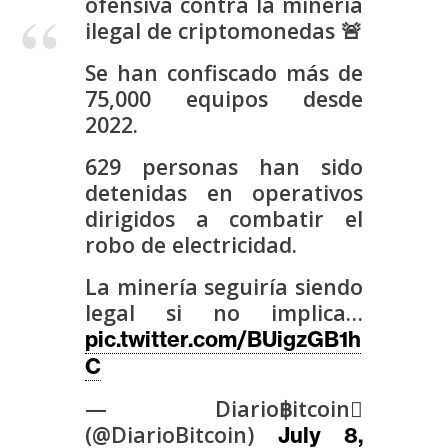
ofensiva contra la minería
s
ilegal de criptomonedas 🚨
Se han confiscado más de
N
75,000 equipos desde
o
2022.
t
a
629 personas han sido
s
detenidas en operativos
d
dirigidos a combatir el
e
robo de electricidad.
P
r
La minería seguiría siendo
e
legal si no implica…
n
pic.twitter.com/BUigzGB1h
s
C
a
— Diario฿itcoin
(@DiarioBitcoin)
July 8,