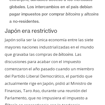
T
e
globales. Los intercambios en el país debían
m
pagar impuestos por comprar
bitcoins
y
altcoins
a
a no-residentes.
s
Japón era restrictivo
R
Japón solía ser la única economía entre las siete
e
mayores naciones industrializadas en el mundo
c
que gravaba las compras de
. Las
bitcoins
u
discusiones para acabar con el impuesto
r
comenzaron el año pasado cuando un miembro
s
o
del Partido Liberal Democrático, el partido que
s
actualmente rige en Japón, pidió al Ministro de
Finanzas, Taro Aso, durante una reunión del
C
Parlamento, que no impusiera el impuesto a
o