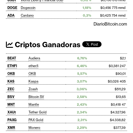
DOGE
Dogecoin
1,18%
$0,456 775 mmd
ADA
Cardano
0,3%
$0,425 754 mmd
DiarioBitcoin.com
Criptos Ganadoras
BEAT
Audiera
6,76%
$2,1
ETHFI
ether.fi
6,46%
$0,381 247
OKB
OKB
5,57%
$90,01
KAS
Kaspa
3,07%
$0,026 405
ZEC
Zcash
3,06%
$511,29
BSV
Bitcoin SV
2,58%
$13,65
MNT
Mantle
2,43%
$0,418 47
XAUt
Tether Gold
2,34%
$4.327,96
PAXG
PAX Gold
2,31%
$4.338,82
XMR
Monero
2,29%
$377,39