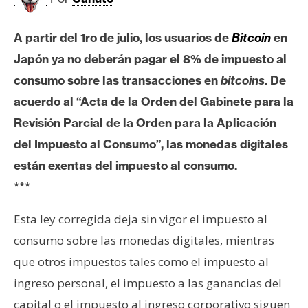
c
a
d
A partir del 1ro de julio, los usuarios de
Bitcoin
en
o
Japón ya no deberán pagar el 8% de impuesto al
s
consumo sobre las transacciones en
bitcoins
. De
acuerdo al “Acta de la Orden del Gabinete para la
B
Revisión Parcial de la Orden para la Aplicación
i
del Impuesto al Consumo”, las monedas digitales
t
están exentas del impuesto al consumo.
c
o
***
i
Esta ley corregida deja sin vigor el impuesto al
n
consumo sobre las monedas digitales, mientras
que otros impuestos tales como el impuesto al
E
ingreso personal, el impuesto a las ganancias del
t
h
capital o el impuesto al ingreso corporativo siguen