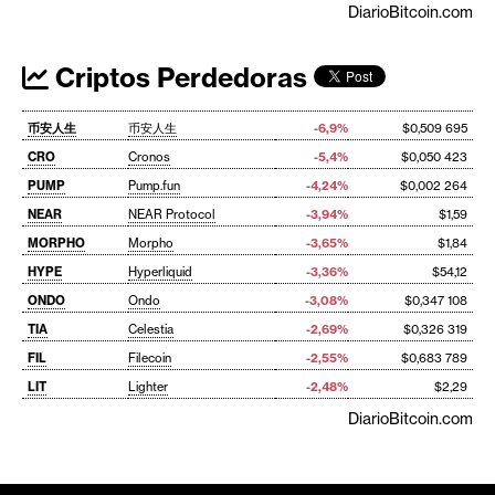
DiarioBitcoin.com
Criptos Perdedoras
币安人生
币安人生
-6,9%
$0,509 695
CRO
Cronos
-5,4%
$0,050 423
PUMP
Pump.fun
-4,24%
$0,002 264
NEAR
NEAR Protocol
-3,94%
$1,59
MORPHO
Morpho
-3,65%
$1,84
HYPE
Hyperliquid
-3,36%
$54,12
ONDO
Ondo
-3,08%
$0,347 108
TIA
Celestia
-2,69%
$0,326 319
FIL
Filecoin
-2,55%
$0,683 789
LIT
Lighter
-2,48%
$2,29
DiarioBitcoin.com