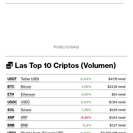
PUBLICIDAD
Las Top 10 Criptos (Volumen)
USDT
Tether USDt
0,02%
$47,15 mmd
BTC
Bitcoin
1,06%
$22,18 mmd
ETH
Ethereum
0,81%
$9,1 mmd
USDC
USDC
0,01%
$7,84 mmd
SOL
Solana
1,76%
$1,65 mmd
XRP
XRP
-0,81%
$1,64 mmd
BNB
BNB
0,2%
$1,37 mmd
USD1
World Liberty Financial USD
0,02%
$0,700 015 mmd