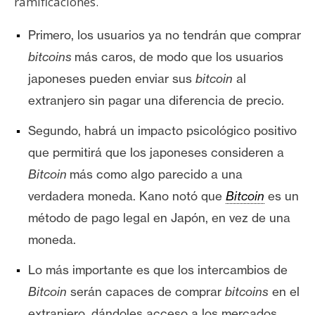
ramificaciones.
s
Primero, los usuarios ya no tendrán que comprar
N
bitcoins
más caros, de modo que los usuarios
o
japoneses pueden enviar sus
bitcoin
al
t
extranjero sin pagar una diferencia de precio.
a
s
Segundo, habrá un impacto psicológico positivo
d
que permitirá que los japoneses consideren a
e
B
itcoin
más como algo parecido a una
P
r
verdadera moneda. Kano notó que
Bitcoin
es un
e
método de pago legal en Japón, en vez de una
n
moneda.
s
a
Lo más importante es que los intercambios de
Bitcoin
serán capaces de comprar
bitcoins
en el
extranjero, dándoles acceso a los mercados