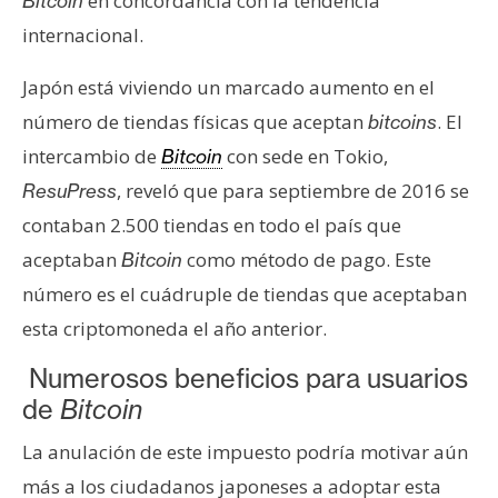
en concordancia con la tendencia
Bitcoin
n
internacional.
t
a
Japón está viviendo un marcado aumento en el
c
número de tiendas físicas que aceptan
. El
bitcoins
t
intercambio de
con sede en Tokio,
o
Bitcoin
y
, reveló que para septiembre de 2016 se
ResuPress
P
contaban 2.500 tiendas en todo el país que
u
aceptaban
como método de pago. Este
Bitcoin
b
número es el cuádruple de tiendas que aceptaban
l
i
esta criptomoneda el año anterior.
c
Numerosos beneficios para usuarios
i
de
Bitcoin
d
a
La anulación de este impuesto podría motivar aún
d
más a los ciudadanos japoneses a adoptar esta