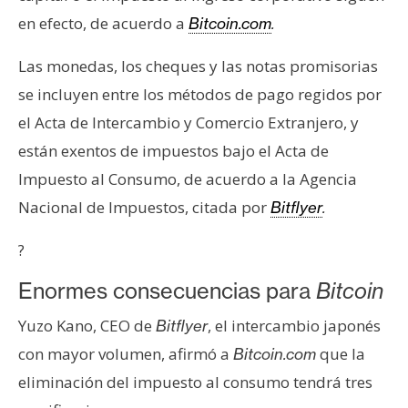
e
en efecto, de acuerdo a
Bitcoin.com
.
r
e
Las monedas, los cheques y las notas promisorias
u
se incluyen entre los métodos de pago regidos por
m
el Acta de Intercambio y Comercio Extranjero, y
están exentos de impuestos bajo el Acta de
I
Impuesto al Consumo, de acuerdo a la Agencia
A
Nacional de Impuestos, citada por
Bitflyer
.
?
A
n
Enormes consecuencias para
Bitcoin
á
l
Yuzo Kano, CEO de
, el intercambio japonés
Bitflyer
i
con mayor volumen, afirmó a
que la
Bitcoin.com
s
eliminación del impuesto al consumo tendrá tres
i