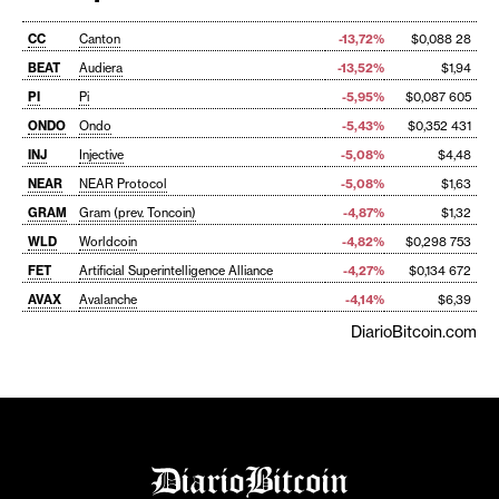
CC
Canton
-13,72%
$0,088 28
BEAT
Audiera
-13,52%
$1,94
PI
Pi
-5,95%
$0,087 605
ONDO
Ondo
-5,43%
$0,352 431
INJ
Injective
-5,08%
$4,48
NEAR
NEAR Protocol
-5,08%
$1,63
GRAM
Gram (prev. Toncoin)
-4,87%
$1,32
WLD
Worldcoin
-4,82%
$0,298 753
FET
Artificial Superintelligence Alliance
-4,27%
$0,134 672
AVAX
Avalanche
-4,14%
$6,39
DiarioBitcoin.com