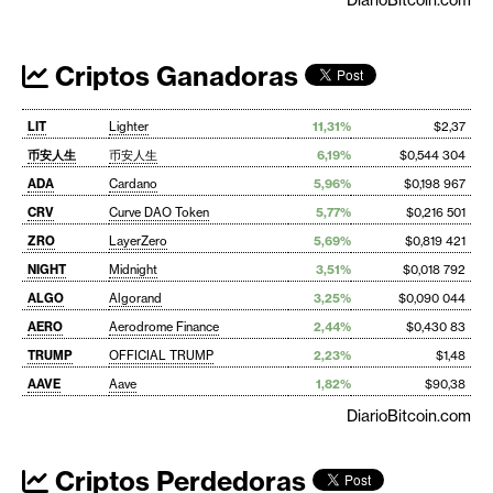
DiarioBitcoin.com
Criptos Ganadoras
LIT
Lighter
11,31%
$2,37
币安人生
币安人生
6,19%
$0,544 304
ADA
Cardano
5,96%
$0,198 967
CRV
Curve DAO Token
5,77%
$0,216 501
ZRO
LayerZero
5,69%
$0,819 421
NIGHT
Midnight
3,51%
$0,018 792
ALGO
Algorand
3,25%
$0,090 044
AERO
Aerodrome Finance
2,44%
$0,430 83
TRUMP
OFFICIAL TRUMP
2,23%
$1,48
AAVE
Aave
1,82%
$90,38
DiarioBitcoin.com
Criptos Perdedoras