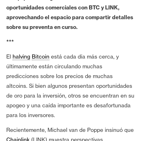
e
oportunidades comerciales con BTC y LINK,
r
aprovechando el espacio para compartir detalles
e
sobre su preventa en curso.
u
m
***
El
halving
Bitcoin
está cada día más cerca, y
I
últimamente están circulando muchas
A
predicciones sobre los precios de muchas
altcoins. Si bien algunos presentan oportunidades
A
de oro para la inversión, otros se encuentran en su
n
á
apogeo y una caída importante es desafortunada
l
para los inversores.
i
s
Recientemente, Michael van de Poppe insinuó que
i
Chainlink
(LINK)
muestra perspectivas