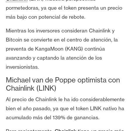
s
pormetedoras
, ya que el token presenta un precio
más bajo con potencial de rebote.
N
o
Mientras los inversores consideran Chainlink y
t
Bitcoin se convierte en el centro de atención, la
a
preventa de KangaMoon (KANG) continúa
s
avanzando y captando la atención de los
d
e
inversionistas
.
P
Michael van de Poppe optimista con
r
Chainlink (LINK)
e
n
Al precio de Chainlink le ha ido considerablemente
s
bien el año pasado, ya que el token LINK nativo ha
a
acumulado más del 139% de ganancias.