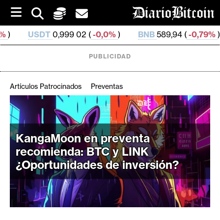
S
k
i
0,999 02 (
-0,0%
)
BNB
589,94 (
-0,79%
)
USDC
0,9
p
t
o
PUBLICIDAD
c
o
n
Artículos Patrocinados
Preventas
t
e
C
n
r
t
i
KangaMoon en preventa
p
recomienda: BTC y LINK
t
¿Oportunidades de inversión?
o
M
e
r