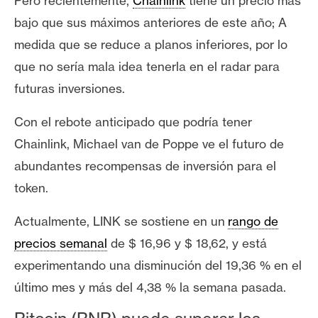
T
Pero recientemente,
Chainlink
tiene un precio más
e
bajo que sus máximos anteriores de este año; A
m
medida que se reduce a planos inferiores, por lo
a
que no sería mala idea tenerla en el radar para
s
futuras inversiones.
R
Con el rebote anticipado que podría tener
e
Chainlink, Michael van de Poppe ve el futuro de
c
abundantes recompensas de inversión para el
u
token.
r
s
Actualmente, LINK se
sostiene en un
rango de
o
precios semanal
de $ 16,96 y $ 18,62, y está
s
experimentando una disminución del 19,36 % en el
último mes y más del 4,38 % la semana pasada.
C
o