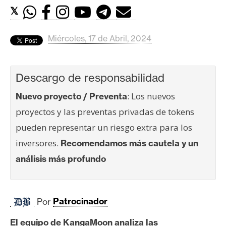
c
𝕏
a
d
o
Miércoles, 17 de Abril, 2024
s
Descargo de responsabilidad
B
: Los nuevos
Nuevo proyecto / Preventa
i
proyectos y las preventas privadas de tokens
t
c
pueden representar un riesgo extra para los
o
inversores.
Recomendamos más cautela y un
i
análisis más profundo
n
E
Por
Patrocinador
t
h
El equipo de KangaMoon analiza las