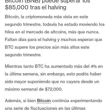
Bitcoin (BNB) puede superar los
n
$85,000 tras el halving
t
a
Bitcoin, la criptomoneda más vista en este
c
segundo trimestre, todavía ha estado moviendo los
t
hilos en el mercado de altcoins, más que nunca.
o
Faltan días para el halving y muchos esperan que
y
P
BTC supere los precios aún más altos este
u
segundo trimestre.
b
l
Mientras tanto BTC
ha aumentado más del 4% en
i
la última semana, sin embargo, esto podría haber
c
sido mayor suponiendo que no cayera desde un
i
máximo semanal de $72,000.
d
a
Además, si bien
Bitcoin
continúa experimentando
d
una serie de fluctuaciones en las últimas