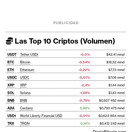
PUBLICIDAD
Las Top 10 Criptos (Volumen)
USDT
Tether USDt
-0,0%
$42,41 mmd
BTC
Bitcoin
-0,54%
$18,32 mmd
ETH
Ethereum
-0,22%
$7,73 mmd
USDC
USDC
-0,01%
$7,09 mmd
XRP
XRP
-2,4%
$1,44 mmd
SOL
Solana
-1,28%
$1,43 mmd
BNB
BNB
-0,79%
$0,927 452 mmd
ADA
Cardano
5,96%
$0,790 475 mmd
USD1
World Liberty Financial USD
-0,01%
$0,623 864 mmd
TRX
TRON
0,16%
$0,412 245 mmd