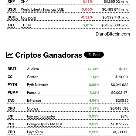
XRP
XRP
-0,15%
$0,665 02 mmd
USD1
World Liberty Financial USD
-0,06%
$0,483 874 mmd
DOGE
Dogecoin
-0,32%
$0,399 146 mmd
TRX
TRON
0,61%
$0,309 086 mmd
DiarioBitcoin.com
Criptos Ganadoras
BEAT
Audiera
42,41%
$3,22
CC
Canton
11,1%
$0,100 4
PYTH
Pyth Network
8,68%
$0,041 922
PUMP
Pump.fun
7,32%
$0,002 471
TAO
Bittensor
4,56%
$205,35
CRO
Cronos
3,97%
$0,048 598
ICP
Internet Computer
3,95%
$2,18
POL
Polygon (prev. MATIC)
3,07%
$0,077 727
ZRO
LayerZero
2,26%
$0,839 113