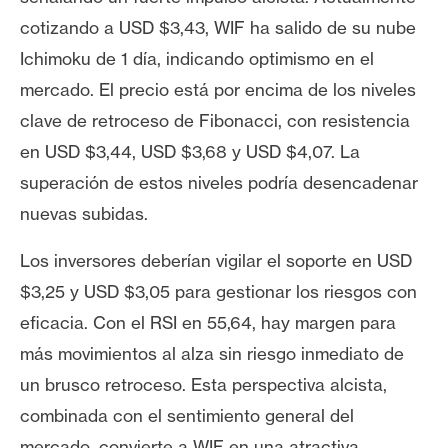
T
e
cotizando a USD $3,43, WIF ha salido de su nube
m
Ichimoku de 1 día, indicando optimismo en el
a
mercado. El precio está por encima de los niveles
s
clave de retroceso de Fibonacci, con resistencia
en USD $3,44, USD $3,68 y USD $4,07. La
R
superación de estos niveles podría desencadenar
e
nuevas subidas.
c
u
Los inversores deberían vigilar el soporte en USD
r
$3,25 y USD $3,05 para gestionar los riesgos con
s
o
eficacia. Con el RSI en 55,64, hay margen para
s
más movimientos al alza sin riesgo inmediato de
un brusco retroceso. Esta perspectiva alcista,
C
combinada con el sentimiento general del
o
mercado, convierte a WIF en una atractiva