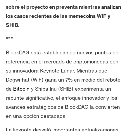
e
sobre el proyecto en preventa mientras analizan
r
los casos recientes de las memecoins WIF y
e
SHIB.
u
m
***
BlockDAG está estableciendo nuevos puntos de
I
referencia en el mercado de criptomonedas con
A
su innovadora Keynote Lunar. Mientras que
Dogwifhat (WIF) gana un 7% en medio del rebote
A
de
Bitcoin
y Shiba Inu (SHIB) experimenta un
n
á
repunte significativo, el enfoque innovador y los
l
avances estratégicos de BlockDAG la convierten
i
en una opción destacada.
s
i
La keynote desveló importantes actualizaciones,