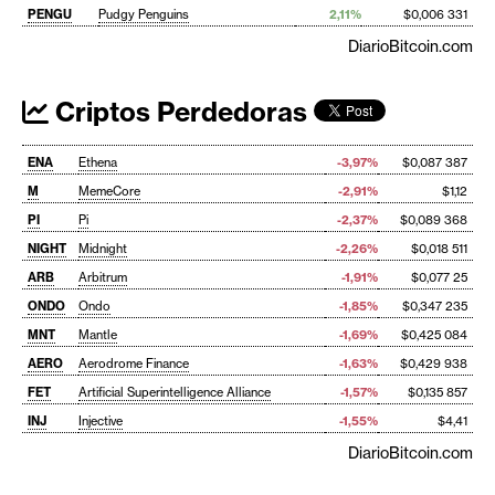
PENGU
Pudgy Penguins
2,11%
$0,006 331
DiarioBitcoin.com
Criptos Perdedoras
ENA
Ethena
-3,97%
$0,087 387
M
MemeCore
-2,91%
$1,12
PI
Pi
-2,37%
$0,089 368
NIGHT
Midnight
-2,26%
$0,018 511
ARB
Arbitrum
-1,91%
$0,077 25
ONDO
Ondo
-1,85%
$0,347 235
MNT
Mantle
-1,69%
$0,425 084
AERO
Aerodrome Finance
-1,63%
$0,429 938
FET
Artificial Superintelligence Alliance
-1,57%
$0,135 857
INJ
Injective
-1,55%
$4,41
DiarioBitcoin.com