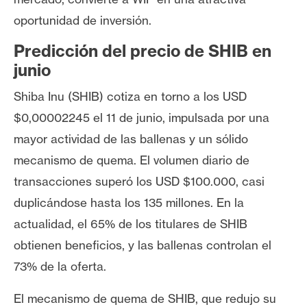
n
oportunidad de inversión.
t
a
Predicción del precio de SHIB en
c
junio
t
o
Shiba Inu (SHIB) cotiza en torno a los USD
y
$0,00002245 el 11 de junio, impulsada por una
P
mayor actividad de las ballenas y un sólido
u
mecanismo de quema. El volumen diario de
b
transacciones superó los USD $100.000, casi
l
i
duplicándose hasta los 135 millones. En la
c
actualidad, el 65% de los titulares de SHIB
i
obtienen beneficios, y las ballenas controlan el
d
73% de la oferta.
a
d
El mecanismo de quema de SHIB, que redujo su