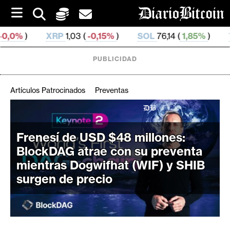
S
k
i
P
1,03 (
-0,15%
)
SOL
76,14 (
1,85%
)
TRX
0,329 5 (
0
p
t
o
PUBLICIDAD
c
o
n
Artículos Patrocinados
Preventas
t
e
C
n
r
t
Frenesí de USD $48 millones:
i
BlockDAG atrae con su preventa
p
mientras Dogwifhat (WIF) y SHIB
t
surgen de precio
o
M
e
r