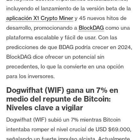
s
incluyendo el lanzamiento de la versión beta de la
aplicación X1 Crypto Miner
y 45 nuevos hitos de
N
desarrollo, promocionando a
BlockDAG
como una
o
plataforma escalable y fácil de usar. Con las
t
predicciones de que BDAG podría crecer en 2024,
a
s
BlockDAG dice ofrecer un potencial sin
d
precedentes, lo que la convierte en una opción
e
para los inversores.
P
r
Dogwifhat (WIF) gana un 7% en
e
medio del repunte de Bitcoin:
n
Niveles clave a vigilar
s
a
Dogwifhat (WIF) subió un 7% mientras Bitcoin
intentaba romper el nivel crucial de USD $69.000,
señalando un fuerte impulso alcista. Actualmente