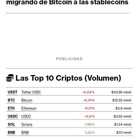
migrando de Bitcoin a las stablecoins
PUBLICIDAD
Las Top 10 Criptos (Volumen)
USDT
Tether USDt
-0,02%
$30,59 mmd
BTC
Bitcoin
-0,31%
$12,53 mmd
ETH
Ethereum
-0,11%
$3,9 mmd
USDC
USDC
-0,0%
$3,53 mmd
SOL
Solana
1,85%
$1,34 mmd
BNB
BNB
1,22%
$1,11 mmd