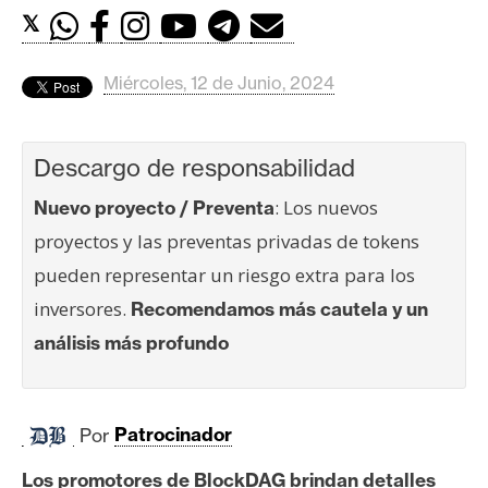
c
𝕏
a
d
o
Miércoles, 12 de Junio, 2024
s
Descargo de responsabilidad
B
: Los nuevos
Nuevo proyecto / Preventa
i
proyectos y las preventas privadas de tokens
t
c
pueden representar un riesgo extra para los
o
inversores.
Recomendamos más cautela y un
i
análisis más profundo
n
E
Por
Patrocinador
t
h
Los promotores de BlockDAG brindan detalles