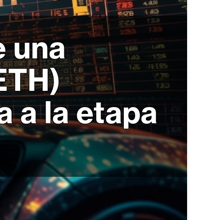
e una
ETH)
a a la etapa