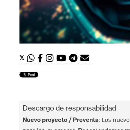
t
h
e
r
e
u
m
𝕏
I
A
A
Descargo de responsabilidad
n
á
: Los nuevo
Nuevo proyecto / Preventa
l