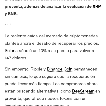
e
preventa, además de analizar la evolución de
XRP
r
y BNB.
e
u
***
m
La reciente caída del mercado de criptomonedas
plantea ahora el desafío de recuperar los precios.
I
A
Solana
añadió un 10% a su precio para volver a
147 dólares.
A
Sin embargo, Ripple y
Binance Coin
permanecen
n
sin cambios, lo que sugiere que la recuperación
á
puede llevar más tiempo. Los compradores ahora
l
i
en
están buscando alternativas, como
DeeStream
s
preventa, que ofrece nuevos tokens con un
i
importante proyecto en desarrollo.