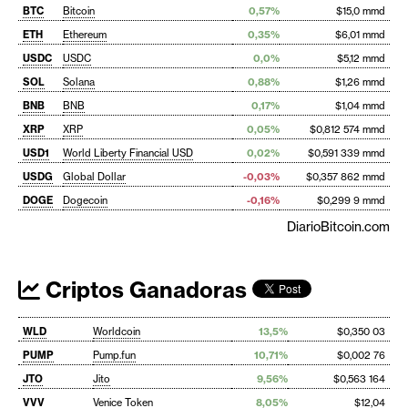
BTC
Bitcoin
0,57%
$15,0 mmd
ETH
Ethereum
0,35%
$6,01 mmd
USDC
USDC
0,0%
$5,12 mmd
SOL
Solana
0,88%
$1,26 mmd
BNB
BNB
0,17%
$1,04 mmd
XRP
XRP
0,05%
$0,812 574 mmd
USD1
World Liberty Financial USD
0,02%
$0,591 339 mmd
USDG
Global Dollar
-0,03%
$0,357 862 mmd
DOGE
Dogecoin
-0,16%
$0,299 9 mmd
DiarioBitcoin.com
Criptos Ganadoras
WLD
Worldcoin
13,5%
$0,350 03
PUMP
Pump.fun
10,71%
$0,002 76
JTO
Jito
9,56%
$0,563 164
VVV
Venice Token
8,05%
$12,04