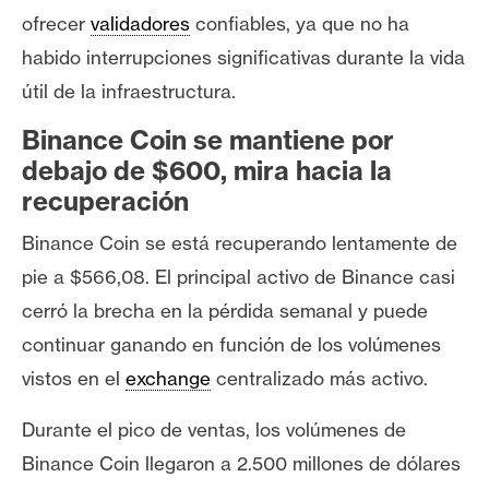
n
ofrecer
validadores
confiables, ya que no ha
t
habido interrupciones significativas durante la vida
a
útil de la infraestructura.
c
t
Binance Coin se mantiene por
o
debajo de $600, mira hacia la
y
recuperación
P
u
Binance Coin se está recuperando lentamente de
b
pie a $566,08. El principal activo de Binance casi
l
cerró la brecha en la pérdida semanal y puede
i
c
continuar ganando en función de los volúmenes
i
vistos en el
exchange
centralizado más activo.
d
a
Durante el pico de ventas, los volúmenes de
d
Binance Coin llegaron a 2.500 millones de dólares