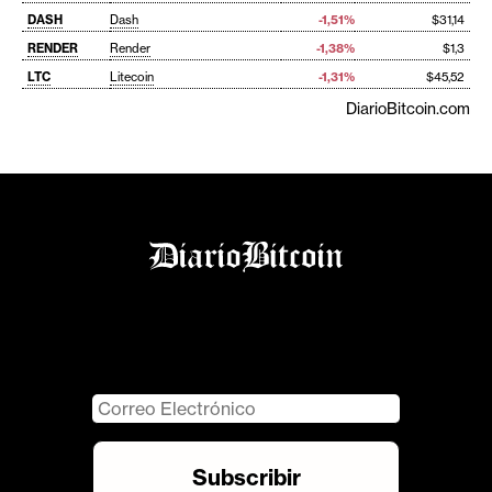
DASH
Dash
-1,51%
$31,14
RENDER
Render
-1,38%
$1,3
LTC
Litecoin
-1,31%
$45,52
DiarioBitcoin.com