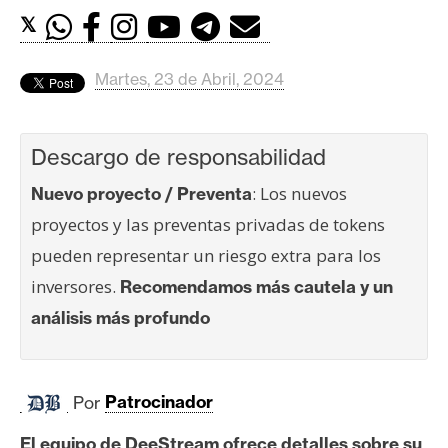
c
𝕏
a
d
o
Martes, 23 de Abril, 2024
s
Descargo de responsabilidad
B
: Los nuevos
Nuevo proyecto / Preventa
i
t
proyectos y las preventas privadas de tokens
c
pueden representar un riesgo extra para los
o
inversores.
Recomendamos más cautela y un
i
análisis más profundo
n
E
Por
Patrocinador
t
h
El equipo de DeeStream ofrece detalles sobre su