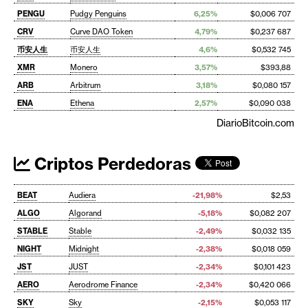
PENGU
Pudgy Penguins
6,25%
$0,006 707
CRV
Curve DAO Token
4,79%
$0,237 687
币安人生
币安人生
4,6%
$0,532 745
XMR
Monero
3,57%
$393,88
ARB
Arbitrum
3,18%
$0,080 157
ENA
Ethena
2,57%
$0,090 038
DiarioBitcoin.com
Criptos Perdedoras
BEAT
Audiera
-21,98%
$2,53
ALGO
Algorand
-5,18%
$0,082 207
STABLE
Stable
-2,49%
$0,032 135
NIGHT
Midnight
-2,38%
$0,018 059
JST
JUST
-2,34%
$0,101 423
AERO
Aerodrome Finance
-2,34%
$0,420 066
SKY
Sky
-2,15%
$0,053 117