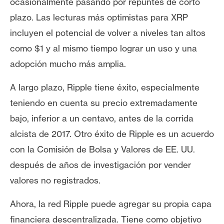
T
ocasionalmente pasando por repuntes de corto
e
plazo. Las lecturas más optimistas para XRP
m
incluyen el potencial de volver a niveles tan altos
a
como $1 y al mismo tiempo lograr un uso y una
s
adopción mucho más amplia.
R
A largo plazo, Ripple tiene éxito, especialmente
e
teniendo en cuenta su precio extremadamente
c
bajo, inferior a un centavo, antes de la corrida
u
alcista de 2017. Otro éxito de Ripple es un acuerdo
r
s
con la Comisión de Bolsa y Valores de EE. UU.
o
después de años de investigación por vender
s
valores no registrados.
Ahora, la red Ripple puede agregar su propia capa
C
o
financiera descentralizada. Tiene como objetivo