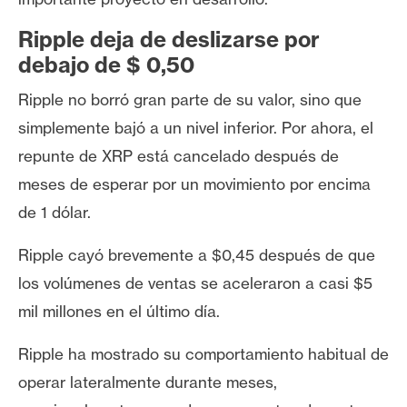
s
Ripple deja de deslizarse por
debajo de $ 0,50
N
o
Ripple no borró gran parte de su valor, sino que
t
simplemente bajó a un nivel inferior. Por ahora, el
a
repunte de XRP está cancelado después de
s
meses de esperar por un movimiento por encima
d
e
de 1 dólar.
P
r
Ripple cayó brevemente a $0,45 después de que
e
los volúmenes de ventas se aceleraron a casi $5
n
mil millones en el último día.
s
a
Ripple ha mostrado su comportamiento habitual de
operar lateralmente durante meses,