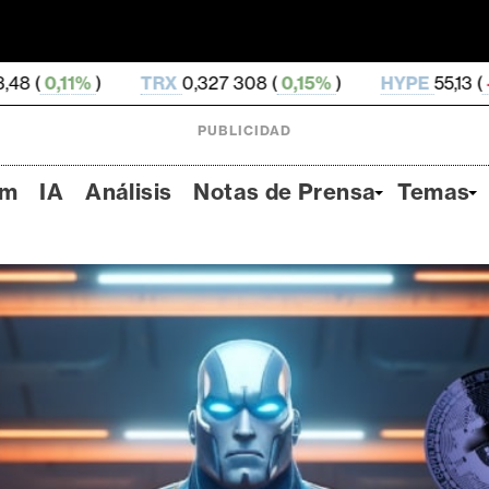
RX
0,327 308 (
0,15%
)
HYPE
55,13 (
-2,01%
)
DOGE
PUBLICIDAD
um
IA
Análisis
Notas de Prensa
Temas