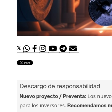
t
h
e
r
e
u
m
𝕏
I
A
Descargo de responsabilidad
A
n
: Los nuevo
Nuevo proyecto / Preventa
á
para los inversores.
Recomendamos más
l