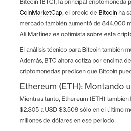
Bitcoin (BTC), la principal criptomoneda 
s
a
CoinMarketCap
, el precio de
Bitcoin
ha sa
mercado también aumentó de 844.000 millo
T
Ali Martínez es optimista sobre esta cri
e
m
El análisis técnico para Bitcoin también
a
Además, BTC ahora cotiza por encima de 
s
criptomonedas predicen que Bitcoin pue
Ethereum (ETH): Montando un
R
e
Mientras tanto, Ethereum (ETH) también
c
u
$2.305 a USD $3.508 sólo en el último m
r
millones de dólares en ese período.
s