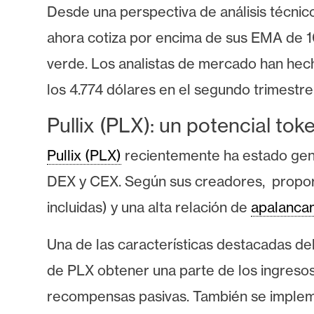
o
Desde una perspectiva de análisis técnic
s
ahora cotiza por encima de sus EMA de 
verde. Los analistas de mercado han hech
C
los 4.774 dólares en el segundo trimestr
o
n
Pullix (PLX): un potencial tok
t
a
Pullix (PLX)
recientemente ha estado gene
c
DEX y CEX. Según sus creadores, proporci
t
o
incluidas) y una alta relación de
apalanca
y
P
Una de las características destacadas del
u
de PLX obtener una parte de los ingresos
b
recompensas pasivas. También se impleme
l