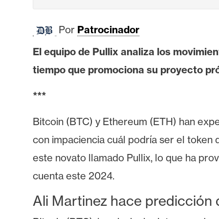
i
s
Por
Patrocinador
i
s
El equipo de Pullix analiza los movimie
tiempo que promociona su proyecto pr
N
o
***
t
a
Bitcoin (BTC) y Ethereum (ETH) han expe
s
con impaciencia cuál podría ser el token
d
este novato llamado Pullix, lo que ha pr
e
P
cuenta este 2024.
r
Ali Martinez hace predicción 
e
n