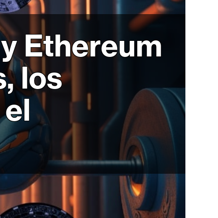
 y Ethereum
, los
 el