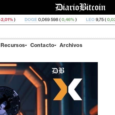
0,069 598 (
0,46%
)
LEO
9,75 (
0,02%
)
ZEC
512,83 
Recursos
Contacto
Archivos