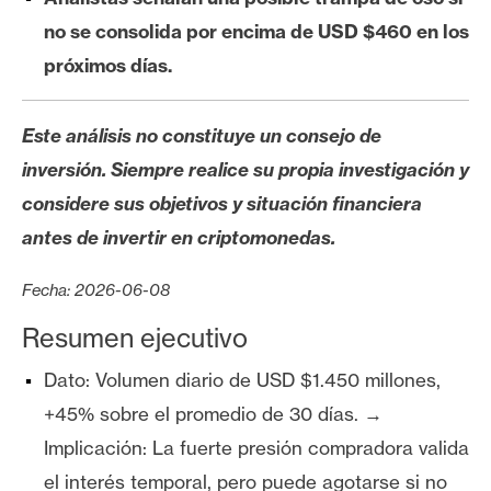
s
no se consolida por encima de USD $460 en los
próximos días.
N
o
Este análisis no constituye un consejo de
t
a
inversión. Siempre realice su propia investigación y
s
considere sus objetivos y situación financiera
d
antes de invertir en criptomonedas.
e
P
Fecha: 2026-06-08
r
e
Resumen ejecutivo
n
Dato: Volumen diario de USD $1.450 millones,
s
a
+45% sobre el promedio de 30 días. →
Implicación: La fuerte presión compradora valida
el interés temporal, pero puede agotarse si no