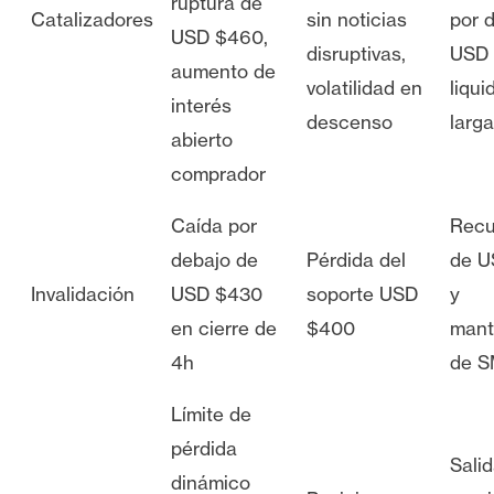
ruptura de
Catalizadores
sin noticias
por 
USD $460,
disruptivas,
USD 
aumento de
volatilidad en
liqu
interés
descenso
larg
abierto
comprador
Caída por
Recu
debajo de
Pérdida del
de U
Invalidación
USD $430
soporte USD
y
en cierre de
$400
mant
4h
de S
Límite de
pérdida
Salid
dinámico