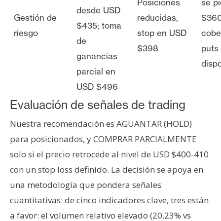
Posiciones
se p
desde USD
Gestión de
reducidas,
$360
$435; toma
riesgo
stop en USD
cobe
de
$398
puts 
ganancias
disp
parcial en
USD $496
Evaluación de señales de trading
Nuestra recomendación es AGUANTAR (HOLD)
para posicionados, y COMPRAR PARCIALMENTE
solo si el precio retrocede al nivel de USD $400-410
con un stop loss definido. La decisión se apoya en
una metodología que pondera señales
cuantitativas: de cinco indicadores clave, tres están
a favor: el volumen relativo elevado (20,23% vs