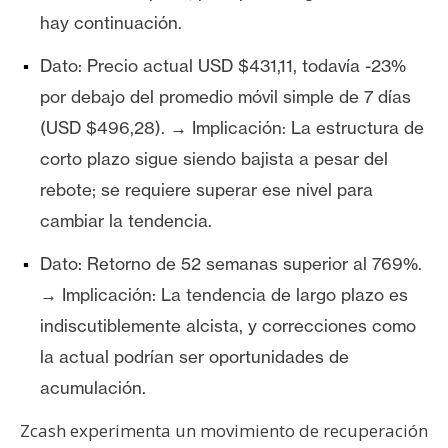
T
hay continuación.
e
m
Dato: Precio actual USD $431,11, todavía -23%
a
por debajo del promedio móvil simple de 7 días
s
(USD $496,28). → Implicación: La estructura de
corto plazo sigue siendo bajista a pesar del
R
rebote; se requiere superar ese nivel para
e
c
cambiar la tendencia.
u
Dato: Retorno de 52 semanas superior al 769%.
r
s
→ Implicación: La tendencia de largo plazo es
o
indiscutiblemente alcista, y correcciones como
s
la actual podrían ser oportunidades de
acumulación.
C
Zcash experimenta un movimiento de recuperación
o