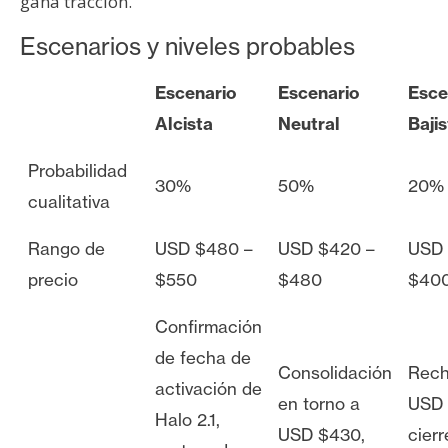
gana tracción.
Escenarios y niveles probables
Escenario
Escenario
Esce
Alcista
Neutral
Bajis
Probabilidad
30%
50%
20%
cualitativa
Rango de
USD $480 –
USD $420 –
USD 
precio
$550
$480
$40
Confirmación
de fecha de
Consolidación
Rech
activación de
en torno a
USD 
Halo 2.1,
USD $430,
cierr