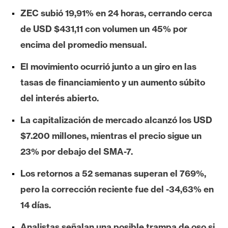
e
ZEC subió 19,91% en 24 horas, cerrando cerca
r
de USD $431,11 con volumen un 45% por
e
encima del promedio mensual.
u
m
El movimiento ocurrió junto a un giro en las
tasas de financiamiento y un aumento súbito
I
del interés abierto.
A
La capitalización de mercado alcanzó los USD
$7.200 millones, mientras el precio sigue un
A
23% por debajo del SMA-7.
n
á
Los retornos a 52 semanas superan el 769%,
l
pero la corrección reciente fue del -34,63% en
i
14 días.
s
i
Analistas señalan una posible trampa de oso si