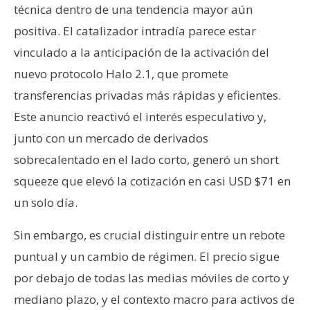
técnica dentro de una tendencia mayor aún
n
t
positiva. El catalizador intradía parece estar
a
vinculado a la anticipación de la activación del
c
nuevo protocolo Halo 2.1, que promete
t
transferencias privadas más rápidas y eficientes.
o
y
Este anuncio reactivó el interés especulativo y,
P
junto con un mercado de derivados
u
sobrecalentado en el lado corto, generó un short
b
squeeze que elevó la cotización en casi USD $71 en
l
i
un solo día.
c
Sin embargo, es crucial distinguir entre un rebote
i
d
puntual y un cambio de régimen. El precio sigue
a
por debajo de todas las medias móviles de corto y
d
mediano plazo, y el contexto macro para activos de