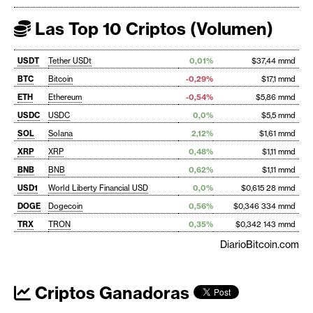
Las Top 10 Criptos (Volumen)
USDT
Tether USDt
0,01%
$37,44 mmd
BTC
Bitcoin
-0,29%
$17,1 mmd
ETH
Ethereum
-0,54%
$5,86 mmd
USDC
USDC
0,0%
$5,5 mmd
SOL
Solana
2,12%
$1,61 mmd
XRP
XRP
0,48%
$1,11 mmd
BNB
BNB
0,62%
$1,11 mmd
USD1
World Liberty Financial USD
0,0%
$0,615 28 mmd
DOGE
Dogecoin
0,56%
$0,346 334 mmd
TRX
TRON
0,35%
$0,342 143 mmd
DiarioBitcoin.com
Criptos Ganadoras