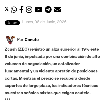
c
a
𝕏
d
o
Lunes, 08 de Junio, 2026
s
Por
Canuto
B
i
Zcash (ZEC) registró un alza superior al 19% este
t
8 de junio, impulsada por una combinación de alto
c
o
volumen de negociación, un catalizador
i
fundamental y un violento apretón de posiciones
n
cortas. Mientras el precio se recupera desde
soportes de largo plazo, los indicadores técnicos
E
muestran señales mixtas que exigen cautela.
t
***
h