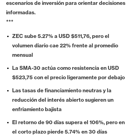
escenarios de inversión para orientar decisiones
e
informadas.
r
e
***
u
m
ZEC sube 5.27% a USD $511,76, pero el
volumen diario cae 22% frente al promedio
mensual
I
A
La SMA-30 actúa como resistencia en USD
$523,75 con el precio ligeramente por debajo
A
Las tasas de financiamiento neutras y la
n
reducción del interés abierto sugieren un
á
l
enfriamiento bajista
i
El retorno de 90 días supera el 106%, pero en
s
i
el corto plazo pierde 5.74% en 30 días