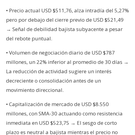
T
e
• Precio actual USD $511,76, alza intradía del 5,27%
m
pero por debajo del cierre previo de USD $521,49
a
→ Señal de debilidad bajista subyacente a pesar
s
del rebote puntual.
R
• Volumen de negociación diario de USD $787
e
millones, un 22% inferior al promedio de 30 días →
c
La reducción de actividad sugiere un interés
u
decreciente o consolidación antes de un
r
s
movimiento direccional.
o
s
• Capitalización de mercado de USD $8.550
millones, con SMA-30 actuando como resistencia
inmediata en USD $523,75 → El sesgo de corto
C
plazo es neutral a bajista mientras el precio no
o