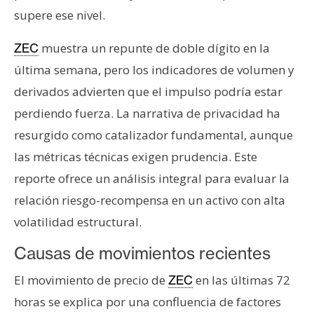
n
supere ese nivel.
t
a
muestra un repunte de doble dígito en la
ZEC
c
última semana, pero los indicadores de volumen y
t
derivados advierten que el impulso podría estar
o
perdiendo fuerza. La narrativa de privacidad ha
y
P
resurgido como catalizador fundamental, aunque
u
las métricas técnicas exigen prudencia. Este
b
reporte ofrece un análisis integral para evaluar la
l
relación riesgo-recompensa en un activo con alta
i
c
volatilidad estructural.
i
Causas de movimientos recientes
d
a
El movimiento de precio de
en las últimas 72
ZEC
d
horas se explica por una confluencia de factores