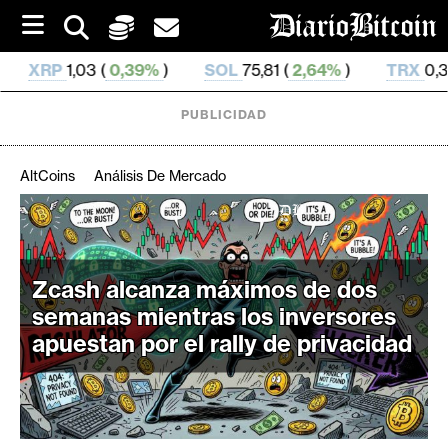
S
k
i
9%
)
SOL
75,81 (
2,64%
)
TRX
0,329 395 (
0,54%
)
p
t
o
PUBLICIDAD
c
o
n
AltCoins
Análisis De Mercado
t
e
C
n
r
t
i
Zcash alcanza máximos de dos
p
semanas mientras los inversores
t
apuestan por el rally de privacidad
o
M
e
r