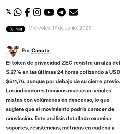
c
a
𝕏
d
o
Miércoles, 17 de Junio, 2026
s
Por
Canuto
B
i
El token de privacidad ZEC registra un alza del
t
5.27% en las últimas 24 horas cotizando a USD
c
o
$511,76, aunque por debajo de su cierre previo.
i
Los indicadores técnicos muestran señales
n
mixtas con volúmenes en descenso, lo que
sugiere que el movimiento podría carecer de
E
convicción. Este análisis detallado examina
t
soportes, resistencias, métricas en cadena y
h