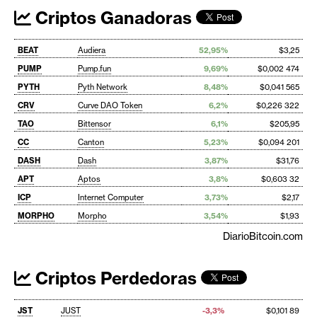
Criptos Ganadoras
BEAT
Audiera
52,95%
$3,25
PUMP
Pump.fun
9,69%
$0,002 474
PYTH
Pyth Network
8,48%
$0,041 565
CRV
Curve DAO Token
6,2%
$0,226 322
TAO
Bittensor
6,1%
$205,95
CC
Canton
5,23%
$0,094 201
DASH
Dash
3,87%
$31,76
APT
Aptos
3,8%
$0,603 32
ICP
Internet Computer
3,73%
$2,17
MORPHO
Morpho
3,54%
$1,93
DiarioBitcoin.com
Criptos Perdedoras
JST
JUST
-3,3%
$0,101 89