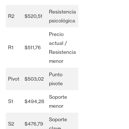
Resistencia
R2
$520,51
psicológica
Precio
actual /
R1
$511,76
Resistencia
menor
Punto
Pivot
$503,02
pivote
Soporte
S1
$494,28
menor
Soporte
S2
$476,79
clave