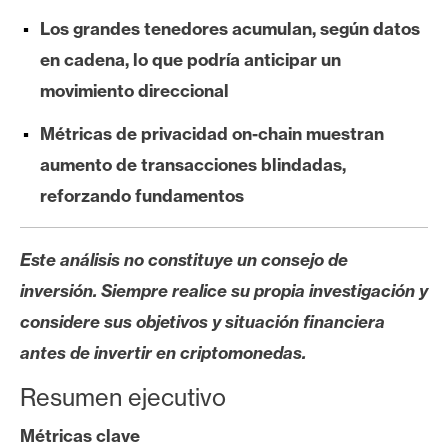
s
Los grandes tenedores acumulan, según datos
en cadena, lo que podría anticipar un
N
movimiento direccional
o
t
Métricas de privacidad on-chain muestran
a
aumento de transacciones blindadas,
s
reforzando fundamentos
d
e
P
Este análisis no constituye un consejo de
r
inversión. Siempre realice su propia investigación y
e
considere sus objetivos y situación financiera
n
s
antes de invertir en criptomonedas.
a
Resumen ejecutivo
Métricas clave