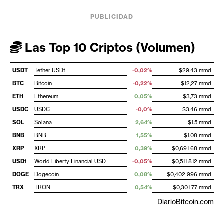
PUBLICIDAD
Las Top 10 Criptos (Volumen)
USDT
Tether USDt
-0,02%
$29,43 mmd
BTC
Bitcoin
-0,22%
$12,27 mmd
ETH
Ethereum
0,05%
$3,73 mmd
USDC
USDC
-0,0%
$3,46 mmd
SOL
Solana
2,64%
$1,5 mmd
BNB
BNB
1,55%
$1,08 mmd
XRP
XRP
0,39%
$0,691 68 mmd
USD1
World Liberty Financial USD
-0,05%
$0,511 812 mmd
DOGE
Dogecoin
0,08%
$0,402 996 mmd
TRX
TRON
0,54%
$0,301 77 mmd
DiarioBitcoin.com