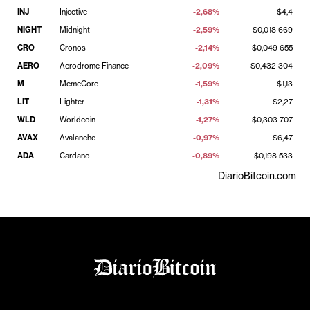
INJ
Injective
-2,68%
$4,4
NIGHT
Midnight
-2,59%
$0,018 669
CRO
Cronos
-2,14%
$0,049 655
AERO
Aerodrome Finance
-2,09%
$0,432 304
M
MemeCore
-1,59%
$1,13
LIT
Lighter
-1,31%
$2,27
WLD
Worldcoin
-1,27%
$0,303 707
AVAX
Avalanche
-0,97%
$6,47
ADA
Cardano
-0,89%
$0,198 533
DiarioBitcoin.com