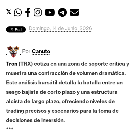
c
a
𝕏
d
o
Domingo, 14 de Junio, 2026
s
Por
Canuto
B
i
Tron
(TRX) cotiza en una zona de soporte crítica y
t
muestra una contracción de volumen dramática.
c
o
Este análisis bursátil detalla la batalla entre un
i
sesgo bajista de corto plazo y una estructura
n
alcista de largo plazo, ofreciendo niveles de
trading precisos y escenarios para la toma de
E
decisiones de inversión.
t
***
h