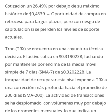
T
Cotización un 26,49% por debajo de su máximo
e
m
histórico de $0,4339 → Oportunidad de compra en
a
retroceso para largos plazos, pero con riesgo de
s
capitulación si se pierden los niveles de soporte
actuales.
R
e
Tron (TRX) se encuentra en una coyuntura técnica
c
decisiva. El activo cotiza en $0,3190238, luchando
u
por mantenerse por encima de la media móvil
r
simple de 7 días (SMA-7) de $0,3202228. La
s
incapacidad de recuperar este nivel expone a TRX a
o
s
una corrección más profunda hacia el promedio de
200 días (SMA-200). La actividad de transacciones
se ha desplomado, con volúmenes muy por debajo
C
o
de los promedios mensuales, lo que indica un