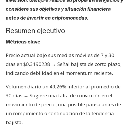
s
considere sus objetivos y situación financiera
antes de invertir en criptomonedas.
N
o
Resumen ejecutivo
t
Métricas clave
a
s
Precio actual bajo sus medias móviles de 7 y 30
d
días en $0,3190238 → Señal bajista de corto plazo,
e
P
indicando debilidad en el momentum reciente.
r
Volumen diario un 49,26% inferior al promedio de
e
n
30 días → Sugiere una falta de convicción en el
s
movimiento de precio, una posible pausa antes de
a
un rompimiento o continuación de la tendencia
bajista.