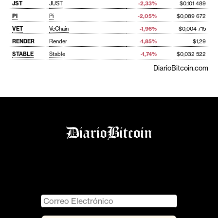
JST
JUST
-2,33%
$0,101 489
PI
Pi
-2,05%
$0,089 672
VET
VeChain
-1,96%
$0,004 715
RENDER
Render
-1,85%
$1,29
STABLE
Stable
-1,74%
$0,032 522
DiarioBitcoin.com