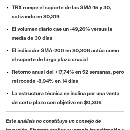
e
TRX rompe el soporte de las SMA-15 y 30,
r
cotizando en $0,319
e
u
El volumen diario cae un -49,26% versus la
m
media de 30 días
El indicador SMA-200 en $0,306 actúa como
I
el soporte de largo plazo crucial
A
Retorno anual del +17,74% en 52 semanas, pero
retrocede -8,94% en 14 días
A
n
La estructura técnica se inclina por una venta
á
de corto plazo con objetivo en $0,306
l
i
s
Este análisis no constituye un consejo de
i
inversión. Siempre realice su propia investigación y