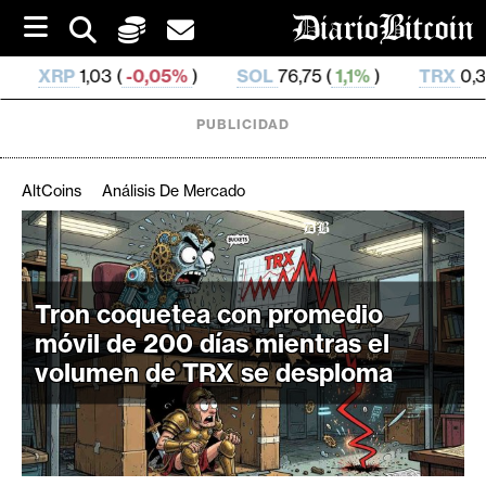
S
k
i
05%
)
SOL
76,75 (
1,1%
)
TRX
0,329 757 (
-0,02%
)
p
t
o
PUBLICIDAD
c
o
n
AltCoins
Análisis De Mercado
t
e
C
n
r
t
i
Tron coquetea con promedio
p
móvil de 200 días mientras el
t
volumen de TRX se desploma
o
M
e
r