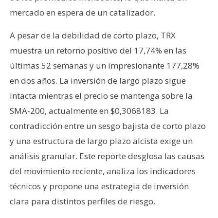
n
mercado en espera de un catalizador.
t
a
A pesar de la debilidad de corto plazo, TRX
c
muestra un retorno positivo del 17,74% en las
t
últimas 52 semanas y un impresionante 177,28%
o
en dos años. La inversión de largo plazo sigue
y
P
intacta mientras el precio se mantenga sobre la
u
SMA-200, actualmente en $0,3068183. La
b
contradicción entre un sesgo bajista de corto plazo
l
y una estructura de largo plazo alcista exige un
i
c
análisis granular. Este reporte desglosa las causas
i
del movimiento reciente, analiza los indicadores
d
técnicos y propone una estrategia de inversión
a
clara para distintos perfiles de riesgo.
d