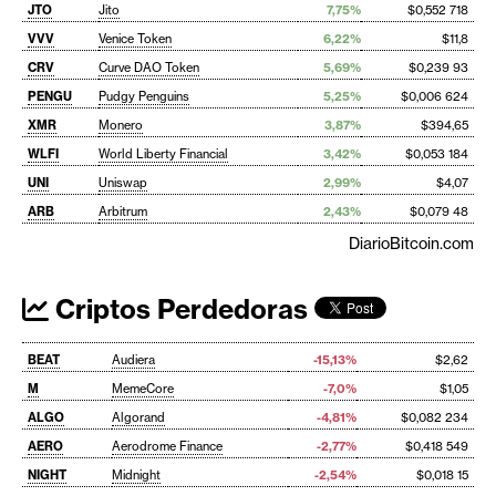
JTO
Jito
7,75%
$0,552 718
VVV
Venice Token
6,22%
$11,8
CRV
Curve DAO Token
5,69%
$0,239 93
PENGU
Pudgy Penguins
5,25%
$0,006 624
XMR
Monero
3,87%
$394,65
WLFI
World Liberty Financial
3,42%
$0,053 184
UNI
Uniswap
2,99%
$4,07
ARB
Arbitrum
2,43%
$0,079 48
DiarioBitcoin.com
Criptos Perdedoras
BEAT
Audiera
-15,13%
$2,62
M
MemeCore
-7,0%
$1,05
ALGO
Algorand
-4,81%
$0,082 234
AERO
Aerodrome Finance
-2,77%
$0,418 549
NIGHT
Midnight
-2,54%
$0,018 15