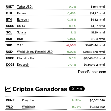
USDT
Tether USDt
0,0%
$35,4 mmd
BTC
Bitcoin
0,49%
$14,47 mmd
ETH
Ethereum
0,38%
$5,82 mmd
USDC
USDC
0,0%
$4,87 mmd
SOL
Solana
1,1%
$1,29 mmd
BNB
BNB
0,26%
$1,05 mmd
XRP
XRP
-0,05%
$0,813 44 mmd
USD1
World Liberty Financial USD
0,03%
$0,582 878 mmd
USDG
Global Dollar
0,0%
$0,346 555 mmd
DOGE
Dogecoin
0,01%
$0,309 912 mmd
DiarioBitcoin.com
Criptos Ganadoras
PUMP
Pump.fun
14,51%
$0,002 846
WLD
Worldcoin
9,03%
$0,333 692