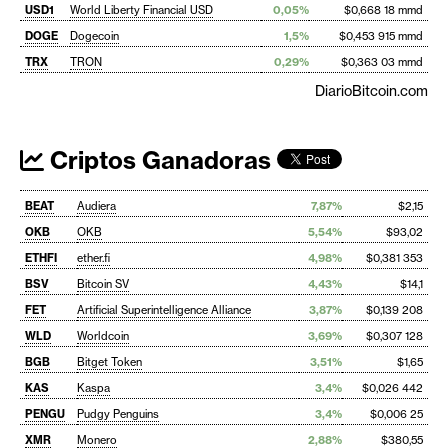
USD1
World Liberty Financial USD
0,05%
$0,668 18 mmd
DOGE
Dogecoin
1,5%
$0,453 915 mmd
TRX
TRON
0,29%
$0,363 03 mmd
DiarioBitcoin.com
Criptos Ganadoras
BEAT
Audiera
7,87%
$2,15
OKB
OKB
5,54%
$93,02
ETHFI
ether.fi
4,98%
$0,381 353
BSV
Bitcoin SV
4,43%
$14,1
FET
Artificial Superintelligence Alliance
3,87%
$0,139 208
WLD
Worldcoin
3,69%
$0,307 128
BGB
Bitget Token
3,51%
$1,65
KAS
Kaspa
3,4%
$0,026 442
PENGU
Pudgy Penguins
3,4%
$0,006 25
XMR
Monero
2,88%
$380,55