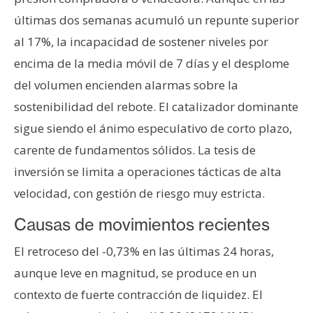
n
últimas dos semanas acumuló un repunte superior
t
al 17%, la incapacidad de sostener niveles por
a
encima de la media móvil de 7 días y el desplome
c
t
del volumen encienden alarmas sobre la
o
sostenibilidad del rebote. El catalizador dominante
y
sigue siendo el ánimo especulativo de corto plazo,
P
carente de fundamentos sólidos. La tesis de
u
b
inversión se limita a operaciones tácticas de alta
l
velocidad, con gestión de riesgo muy estricta.
i
c
Causas de movimientos recientes
i
El retroceso del -0,73% en las últimas 24 horas,
d
aunque leve en magnitud, se produce en un
a
d
contexto de fuerte contracción de liquidez. El