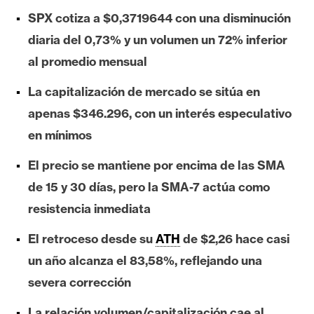
e
SPX cotiza a $0,3719644 con una disminución
r
diaria del 0,73% y un volumen un 72% inferior
e
al promedio mensual
u
m
La capitalización de mercado se sitúa en
apenas $346.296, con un interés especulativo
I
en mínimos
A
El precio se mantiene por encima de las SMA
de 15 y 30 días, pero la SMA-7 actúa como
A
resistencia inmediata
n
á
El retroceso desde su
ATH
de $2,26 hace casi
l
un año alcanza el 83,58%, reflejando una
i
severa corrección
s
i
La relación volumen/capitalización cae al