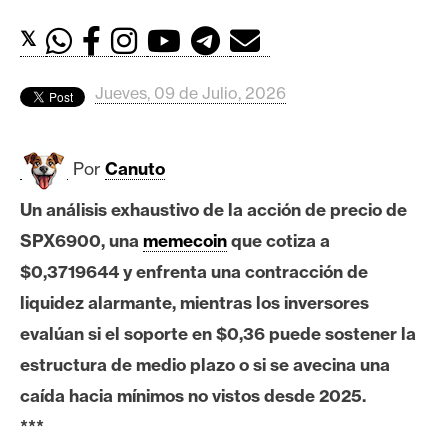
c
a
𝕏
d
o
Jueves, 09 de Julio, 2026
s
Por
Canuto
B
i
Un análisis exhaustivo de la acción de precio de
t
SPX6900, una
memecoin
que cotiza a
c
o
$0,3719644 y enfrenta una contracción de
i
liquidez alarmante, mientras los inversores
n
evalúan si el soporte en $0,36 puede sostener la
estructura de medio plazo o si se avecina una
E
caída hacia mínimos no vistos desde 2025.
t
***
h