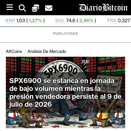
S
k
i
%
)
SOL
74,6 (
2,46%
)
TRX
0,327 498 (
0,29%
)
p
t
o
PUBLICIDAD
c
o
n
AltCoins
Análisis De Mercado
t
e
C
n
r
t
SPX6900 se estanca en jornada
i
de bajo volumen mientras la
p
t
presión vendedora persiste al 9 de
o
julio de 2026
M
e
r