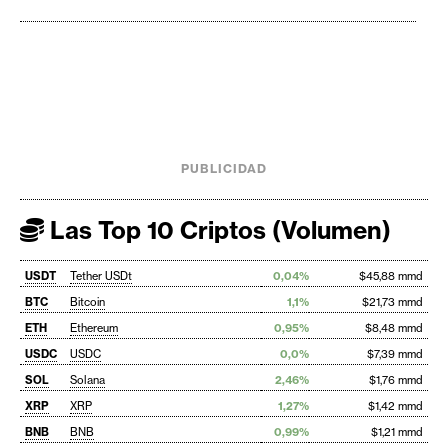
PUBLICIDAD
Las Top 10 Criptos (Volumen)
USDT
Tether USDt
0,04%
$45,88 mmd
BTC
Bitcoin
1,1%
$21,73 mmd
ETH
Ethereum
0,95%
$8,48 mmd
USDC
USDC
0,0%
$7,39 mmd
SOL
Solana
2,46%
$1,76 mmd
XRP
XRP
1,27%
$1,42 mmd
BNB
BNB
0,99%
$1,21 mmd