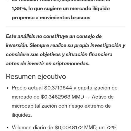
s
1,39%, lo que sugiere un mercado ilíquido
propenso a movimientos bruscos
N
o
Este análisis no constituye un consejo de
t
a
inversión. Siempre realice su propia investigación y
s
considere sus objetivos y situación financiera
d
antes de invertir en criptomonedas.
e
P
Resumen ejecutivo
r
Precio actual $0,3719644 y capitalización de
e
n
mercado de $0,3462963 MMD → Activo de
s
microcapitalización con riesgo extremo de
a
iliquidez.
Volumen diario de $0,0048172 MMD, un 72%