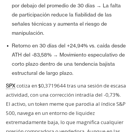
T
por debajo del promedio de 30 días → La falta
e
m
de participación reduce la fiabilidad de las
a
señales técnicas y aumenta el riesgo de
s
manipulación.
Retorno en 30 días del +24,94% vs. caída desde
R
ATH del -83,58% → Movimiento especulativo de
e
corto plazo dentro de una tendencia bajista
c
u
estructural de largo plazo.
r
cotiza en $0,3719644 tras una sesión de escasa
SPX
s
o
actividad, con una corrección intradía del -0,73%.
s
El activo, un token meme que parodia al índice S&P
500, navega en un entorno de liquidez
C
extremadamente baja, lo que magnifica cualquier
o
presión compradora o vendedora. Aunque en las