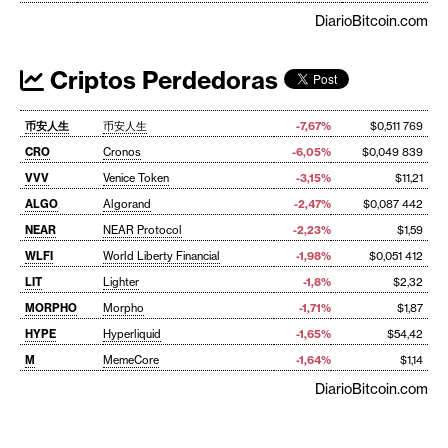
DiarioBitcoin.com
Criptos Perdedoras
币安人生
币安人生
-7,67%
$0,511 769
CRO
Cronos
-6,05%
$0,049 839
VVV
Venice Token
-3,15%
$11,21
ALGO
Algorand
-2,47%
$0,087 442
NEAR
NEAR Protocol
-2,23%
$1,59
WLFI
World Liberty Financial
-1,98%
$0,051 412
LIT
Lighter
-1,8%
$2,32
MORPHO
Morpho
-1,71%
$1,87
HYPE
Hyperliquid
-1,65%
$54,42
M
MemeCore
-1,64%
$1,14
DiarioBitcoin.com