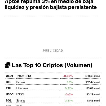
Aptos repunta 3% en medio de baja
liquidez y presión bajista persistente
PUBLICIDAD
Las Top 10 Criptos (Volumen)
USDT
Tether USDt
-0,03%
$29,56 mmd
BTC
Bitcoin
0,1%
$12,47 mmd
ETH
Ethereum
0,21%
$3,69 mmd
USDC
USDC
-0,0%
$3,29 mmd
SOL
Solana
3,41%
$1,48 mmd