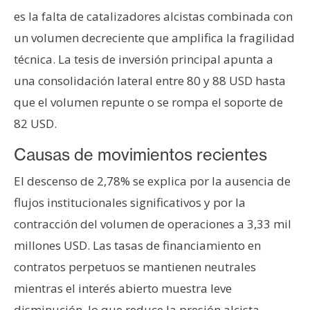
T
es la falta de catalizadores alcistas combinada con
e
m
un volumen decreciente que amplifica la fragilidad
a
técnica. La tesis de inversión principal apunta a
s
una consolidación lateral entre 80 y 88 USD hasta
que el volumen repunte o se rompa el soporte de
R
82 USD.
e
c
Causas de movimientos recientes
u
El descenso de 2,78% se explica por la ausencia de
r
flujos institucionales significativos y por la
s
o
contracción del volumen de operaciones a 3,33 mil
s
millones USD. Las tasas de financiamiento en
contratos perpetuos se mantienen neutrales
C
mientras el interés abierto muestra leve
o
disminución, lo que reduce la presión alcista