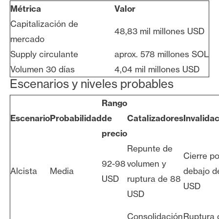
Métrica
Valor
Capitalización de
48,83 mil millones USD
mercado
Supply circulante
aprox. 578 millones SOL
Volumen 30 días
4,04 mil millones USD
Escenarios y niveles probables
Rango
Escenario
Probabilidad
de
Catalizadores
Invalida
precio
Repunte de
Cierre po
92-98
volumen y
Alcista
Media
debajo d
USD
ruptura de 88
USD
USD
Consolidación
Ruptura 