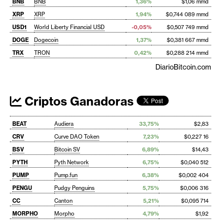
BNB
BNB
1,36%
$1,06 mmd
XRP
XRP
1,94%
$0,744 089 mmd
USD1
World Liberty Financial USD
-0,05%
$0,507 749 mmd
DOGE
Dogecoin
1,37%
$0,381 667 mmd
TRX
TRON
0,42%
$0,288 214 mmd
DiarioBitcoin.com
Criptos Ganadoras
BEAT
Audiera
33,75%
$2,83
CRV
Curve DAO Token
7,23%
$0,227 16
BSV
Bitcoin SV
6,89%
$14,43
PYTH
Pyth Network
6,75%
$0,040 512
PUMP
Pump.fun
6,38%
$0,002 404
PENGU
Pudgy Penguins
5,75%
$0,006 316
CC
Canton
5,21%
$0,095 714
MORPHO
Morpho
4,79%
$1,92