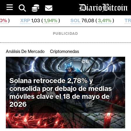
S
k
i
03 (
1,94%
)
SOL
76,08 (
3,41%
)
TRX
0,328 692 (
0
p
t
o
PUBLICIDAD
c
o
n
Análisis De Mercado
Criptomonedas
t
e
C
n
r
t
Solana retrocede 2,78% y
i
consolida por debajo de medias
p
t
móviles clave el 18 de mayo de
o
2026
M
e
r