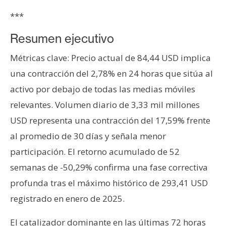
s
***
Resumen ejecutivo
N
o
Métricas clave: Precio actual de 84,44 USD implica
t
una contracción del 2,78% en 24 horas que sitúa al
a
activo por debajo de todas las medias móviles
s
d
relevantes. Volumen diario de 3,33 mil millones
e
USD representa una contracción del 17,59% frente
P
al promedio de 30 días y señala menor
r
participación. El retorno acumulado de 52
e
n
semanas de -50,29% confirma una fase correctiva
s
profunda tras el máximo histórico de 293,41 USD
a
registrado en enero de 2025.
El catalizador dominante en las últimas 72 horas