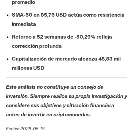
promedio
e
r
SMA-50 en 85,76 USD actúa como resistencia
e
inmediata
u
m
Retorno a 52 semanas de -50,29% refleja
corrección profunda
I
Capitalización de mercado alcanza 48,83 mil
A
millones USD
A
Este análisis no constituye un consejo de
n
inversión. Siempre realice su propia investigación y
á
considere sus objetivos y situación financiera
l
i
antes de invertir en criptomonedas.
s
i
Fecha: 2026-05-18