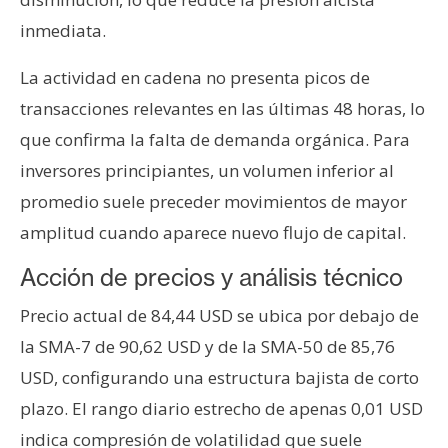
n
inmediata.
t
a
La actividad en cadena no presenta picos de
c
transacciones relevantes en las últimas 48 horas, lo
t
que confirma la falta de demanda orgánica. Para
o
y
inversores principiantes, un volumen inferior al
P
promedio suele preceder movimientos de mayor
u
amplitud cuando aparece nuevo flujo de capital.
b
l
Acción de precios y análisis técnico
i
Precio actual de 84,44 USD se ubica por debajo de
c
i
la SMA-7 de 90,62 USD y de la SMA-50 de 85,76
d
USD, configurando una estructura bajista de corto
a
plazo. El rango diario estrecho de apenas 0,01 USD
d
indica compresión de volatilidad que suele