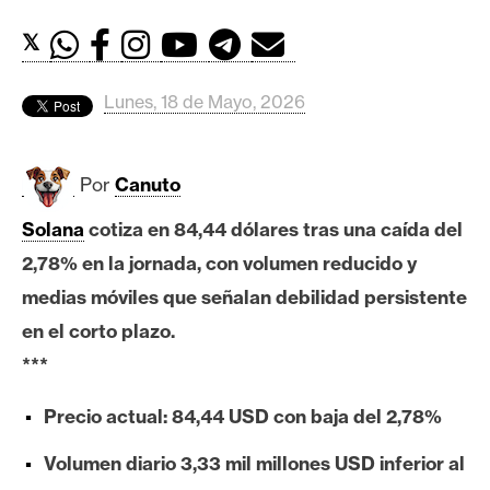
c
a
𝕏
d
o
Lunes, 18 de Mayo, 2026
s
Por
Canuto
B
i
Solana
cotiza en 84,44 dólares tras una caída del
t
2,78% en la jornada, con volumen reducido y
c
o
medias móviles que señalan debilidad persistente
i
en el corto plazo.
n
***
Precio actual: 84,44 USD con baja del 2,78%
E
t
Volumen diario 3,33 mil millones USD inferior al
h