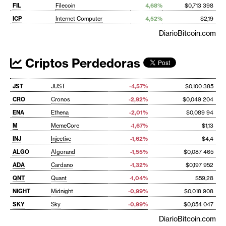
FIL
Filecoin
4,68%
$0,713 398
ICP
Internet Computer
4,52%
$2,19
DiarioBitcoin.com
Criptos Perdedoras
JST
JUST
-4,57%
$0,100 385
CRO
Cronos
-2,92%
$0,049 204
ENA
Ethena
-2,01%
$0,089 94
M
MemeCore
-1,67%
$1,13
INJ
Injective
-1,62%
$4,4
ALGO
Algorand
-1,55%
$0,087 465
ADA
Cardano
-1,32%
$0,197 952
QNT
Quant
-1,04%
$59,28
NIGHT
Midnight
-0,99%
$0,018 908
SKY
Sky
-0,99%
$0,054 047
DiarioBitcoin.com