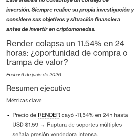
s
inversión. Siempre realice su propia investigación y
considere sus objetivos y situación financiera
N
antes de invertir en criptomonedas.
o
t
Render colapsa un 11.54% en 24
a
horas: ¿oportunidad de compra o
s
trampa de valor?
d
e
Fecha: 6 de junio de 2026
P
r
Resumen ejecutivo
e
Métricas clave
n
s
Precio de
RENDER
cayó -11,54% en 24h hasta
a
USD $1,59 → Ruptura de soportes múltiples
señala presión vendedora intensa.