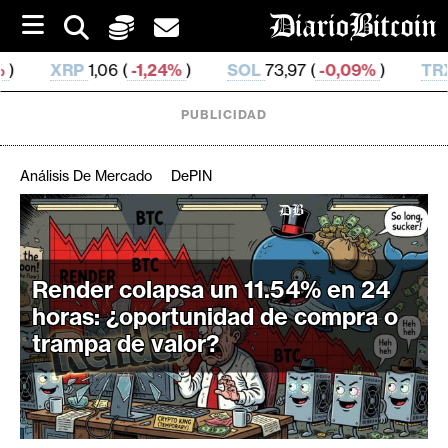
S
k
i
,24%
)
SOL
73,97 (
-0,09%
)
TRX
0,327 18 (
0,01%
)
p
t
o
PUBLICIDAD
c
o
n
Análisis De Mercado
DePIN
t
e
C
n
r
t
i
Render colapsa un 11.54% en 24
p
horas: ¿oportunidad de compra o
t
trampa de valor?
o
M
e
r