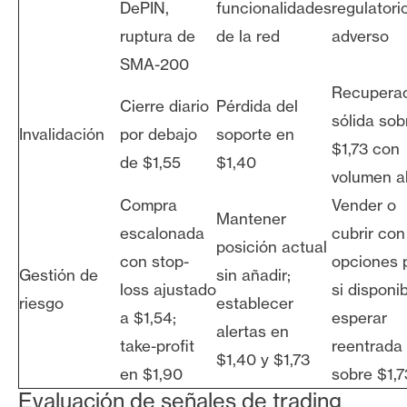
DePIN,
funcionalidades
regulatori
ruptura de
de la red
adverso
SMA-200
Recupera
Cierre diario
Pérdida del
sólida sob
Invalidación
por debajo
soporte en
$1,73 con
de $1,55
$1,40
volumen a
Compra
Vender o
Mantener
escalonada
cubrir con
posición actual
con stop-
opciones 
Gestión de
sin añadir;
loss ajustado
si disponib
riesgo
establecer
a $1,54;
esperar
alertas en
take-profit
reentrada
$1,40 y $1,73
en $1,90
sobre $1,7
Evaluación de señales de trading