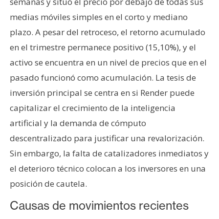
semanas y situó el precio por debajo de todas sus
n
medias móviles simples en el corto y mediano
t
plazo. A pesar del retroceso, el retorno acumulado
a
c
en el trimestre permanece positivo (15,10%), y el
t
activo se encuentra en un nivel de precios que en el
o
pasado funcionó como acumulación. La tesis de
y
inversión principal se centra en si Render puede
P
u
capitalizar el crecimiento de la inteligencia
b
artificial y la demanda de cómputo
l
descentralizado para justificar una revalorización.
i
Sin embargo, la falta de catalizadores inmediatos y
c
i
el deterioro técnico colocan a los inversores en una
d
posición de cautela.
a
d
Causas de movimientos recientes