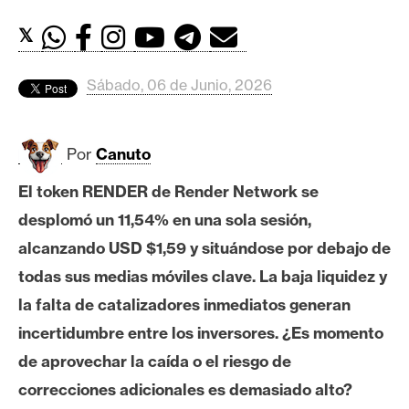
c
a
𝕏
d
o
Sábado, 06 de Junio, 2026
s
Por
Canuto
B
i
El token RENDER de Render Network se
t
desplomó un 11,54% en una sola sesión,
c
o
alcanzando USD $1,59 y situándose por debajo de
i
todas sus medias móviles clave. La baja liquidez y
n
la falta de catalizadores inmediatos generan
incertidumbre entre los inversores. ¿Es momento
E
de aprovechar la caída o el riesgo de
t
correcciones adicionales es demasiado alto?
h