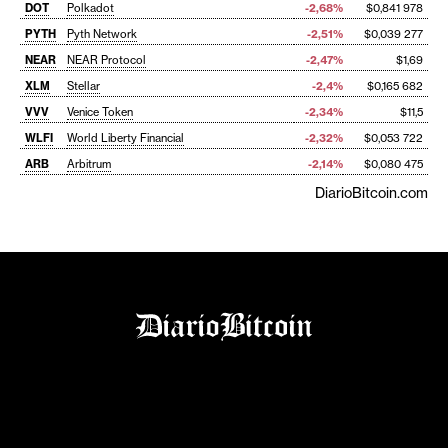
DOT
Polkadot
-2,68%
$0,841 978
PYTH
Pyth Network
-2,51%
$0,039 277
NEAR
NEAR Protocol
-2,47%
$1,69
XLM
Stellar
-2,4%
$0,165 682
VVV
Venice Token
-2,34%
$11,5
WLFI
World Liberty Financial
-2,32%
$0,053 722
ARB
Arbitrum
-2,14%
$0,080 475
DiarioBitcoin.com