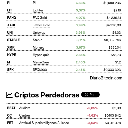
PI
Pi
6,83%
$0,089 236
LIT
Lighter
5,37%
$2,18
PAXG
PAX Gold
4,07%
$4.239,31
XAUt
Tether Gold
3,99%
$4.228,08
UNI
Uniswap
3,95%
$4,03
STABLE
Stable
3,71%
$0,032 756
XMR
Monero
3,67%
$365,04
HYPE
Hyperliquid
2,85%
$56,73
M
MemeCore
2,45%
$1,2
SPX
SPX6900
2,45%
$0,333 323
DiarioBitcoin.com
Criptos Perdedoras
BEAT
Audiera
-5,85%
$2,38
CC
Canton
-4,62%
$0,103 842
FET
Artificial Superintelligence Alliance
-3,63%
$0,142 478