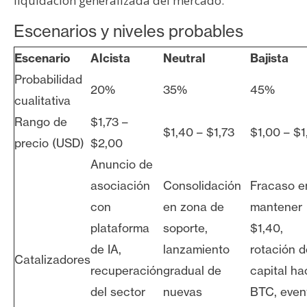
liquidación generalizada del mercado.
Escenarios y niveles probables
Escenario
Alcista
Neutral
Bajista
Probabilidad
20%
35%
45%
cualitativa
Rango de
$1,73 –
$1,40 – $1,73
$1,00 – $1
precio (USD)
$2,00
Anuncio de
asociación
Consolidación
Fracaso e
con
en zona de
mantener
plataforma
soporte,
$1,40,
de IA,
lanzamiento
rotación d
Catalizadores
recuperación
gradual de
capital ha
del sector
nuevas
BTC, even