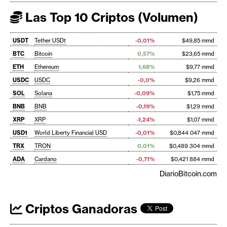
Las Top 10 Criptos (Volumen)
USDT
Tether USDt
-0,01%
$49,85 mmd
BTC
Bitcoin
0,57%
$23,65 mmd
ETH
Ethereum
1,68%
$9,77 mmd
USDC
USDC
-0,0%
$9,26 mmd
SOL
Solana
-0,09%
$1,75 mmd
BNB
BNB
-0,19%
$1,29 mmd
XRP
XRP
-1,24%
$1,07 mmd
USD1
World Liberty Financial USD
-0,01%
$0,844 047 mmd
TRX
TRON
0,01%
$0,489 304 mmd
ADA
Cardano
-0,71%
$0,421 884 mmd
DiarioBitcoin.com
Criptos Ganadoras