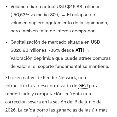
T
e
Volumen diario actual USD $45,88 millones
m
(-50,53% vs media 30d) → El colapso de
a
volumen sugiere agotamiento de la liquidación,
s
pero también falta de interés comprador.
Capitalización de mercado situada en USD
R
$826,93 millones, -86% desde
ATH
→
e
c
Valoración deprimida que puede atraer compras
u
de valor si el soporte fundamental se mantiene.
r
s
El token nativo de Render Network, una
o
infraestructura descentralizada de
para
GPU
s
renderizado y computación, enfrenta una
corrección severa en la sesión del 6 de junio de
C
2026. La caída borró las ganancias de las últimas
o