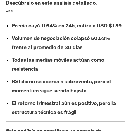
Descúbralo en este análisis detallado.
e
***
r
e
Precio cayó 11.54% en 24h, cotiza a USD $1.59
u
m
Volumen de negociación colapsó 50.53%
frente al promedio de 30 días
I
Todas las medias móviles actúan como
A
resistencia
RSI diario se acerca a sobreventa, pero el
A
n
momentum sigue siendo bajista
á
El retorno trimestral aún es positivo, pero la
l
i
estructura técnica es frágil
s
i
Este análisis no constituye un consejo de