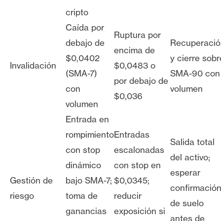
cripto
Caída por
Ruptura por
debajo de
Recuperació
encima de
$0,0402
y cierre sobr
Invalidación
$0,0483 o
(SMA-7)
SMA-90 con
por debajo de
con
volumen
$0,036
volumen
Entrada en
rompimiento
Entradas
Salida total
con stop
escalonadas
del activo;
dinámico
con stop en
esperar
Gestión de
bajo SMA-7;
$0,0345;
confirmació
riesgo
toma de
reducir
de suelo
ganancias
exposición si
antes de