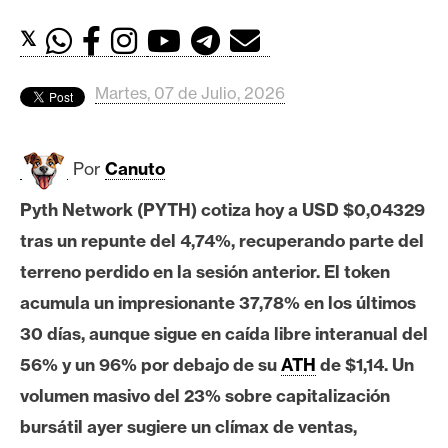
c
a
𝕏
d
o
Martes, 07 de Julio, 2026
s
Por
Canuto
B
i
Pyth Network (PYTH) cotiza hoy a USD $0,04329
t
tras un repunte del 4,74%, recuperando parte del
c
o
terreno perdido en la sesión anterior. El token
i
acumula un impresionante 37,78% en los últimos
n
30 días, aunque sigue en caída libre interanual del
56% y un 96% por debajo de su
ATH
de $1,14. Un
E
volumen masivo del 23% sobre capitalización
t
bursátil ayer sugiere un clímax de ventas,
h