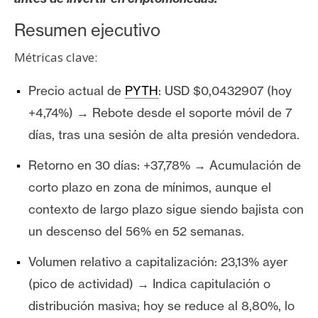
T
e
Resumen ejecutivo
m
a
Métricas clave:
s
Precio actual de
PYTH
: USD $0,0432907 (hoy
+4,74%) → Rebote desde el soporte móvil de 7
R
días, tras una sesión de alta presión vendedora.
e
c
Retorno en 30 días: +37,78% → Acumulación de
u
corto plazo en zona de mínimos, aunque el
r
s
contexto de largo plazo sigue siendo bajista con
o
un descenso del 56% en 52 semanas.
s
Volumen relativo a capitalización: 23,13% ayer
(pico de actividad) → Indica capitulación o
C
distribución masiva; hoy se reduce al 8,80%, lo
o