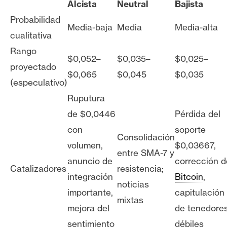
Alcista
Neutral
Bajista
Probabilidad
Media-baja
Media
Media-alta
cualitativa
Rango
$0,052–
$0,035–
$0,025–
proyectado
$0,065
$0,045
$0,035
(especulativo)
Ruputura
de $0,0446
Pérdida del
con
soporte
Consolidación
volumen,
$0,03667,
entre SMA-7 y
anuncio de
corrección d
Catalizadores
resistencia;
integración
Bitcoin
,
noticias
importante,
capitulación
mixtas
mejora del
de tenedore
sentimiento
débiles