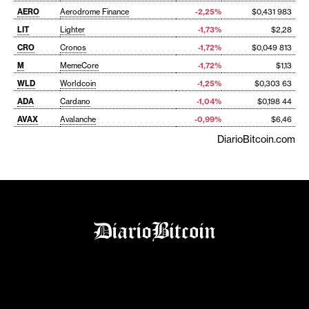
AERO
Aerodrome Finance
-2,25%
$0,431 983
LIT
Lighter
-1,73%
$2,28
CRO
Cronos
-1,72%
$0,049 813
M
MemeCore
-1,72%
$1,13
WLD
Worldcoin
-1,25%
$0,303 63
ADA
Cardano
-1,04%
$0,198 44
AVAX
Avalanche
-0,99%
$6,46
DiarioBitcoin.com