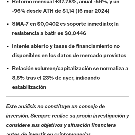
Retorno mensual +37,78%, anual -56%, y un
s
-96% desde ATH de $1,14 (16 mar 2024)
N
SMA-7 en $0,0402 es soporte inmediato; la
o
resistencia a batir es $0,0446
t
a
Interés abierto y tasas de financiamiento no
s
disponibles en los datos de mercado provistos
d
Relación volumen/capitalización se normaliza a
e
P
8,8% tras el 23% de ayer, indicando
r
estabilización
e
n
s
Este análisis no constituye un consejo de
a
inversión. Siempre realice su propia investigación y
considere sus objetivos y situación financiera
antes de invertir en criptomonedas.