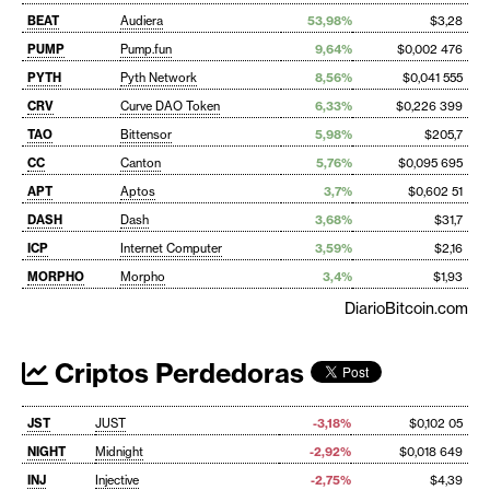
BEAT
Audiera
53,98%
$3,28
PUMP
Pump.fun
9,64%
$0,002 476
PYTH
Pyth Network
8,56%
$0,041 555
CRV
Curve DAO Token
6,33%
$0,226 399
TAO
Bittensor
5,98%
$205,7
CC
Canton
5,76%
$0,095 695
APT
Aptos
3,7%
$0,602 51
DASH
Dash
3,68%
$31,7
ICP
Internet Computer
3,59%
$2,16
MORPHO
Morpho
3,4%
$1,93
DiarioBitcoin.com
Criptos Perdedoras
JST
JUST
-3,18%
$0,102 05
NIGHT
Midnight
-2,92%
$0,018 649
INJ
Injective
-2,75%
$4,39