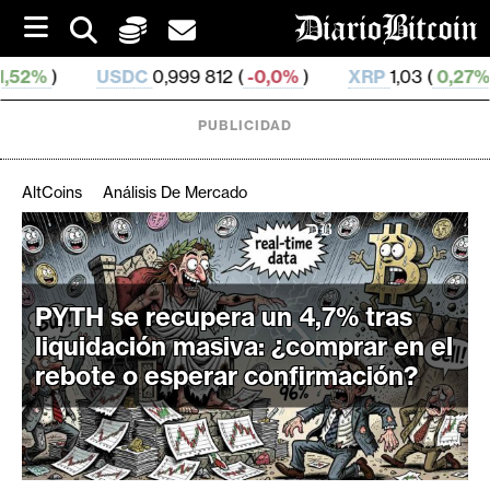
S
k
i
999 812 (
-0,0%
)
XRP
1,03 (
0,27%
)
SOL
75,79 (
2
p
t
o
PUBLICIDAD
c
o
n
AltCoins
Análisis De Mercado
t
e
C
n
r
t
i
PYTH se recupera un 4,7% tras
p
liquidación masiva: ¿comprar en el
t
rebote o esperar confirmación?
o
M
e
r