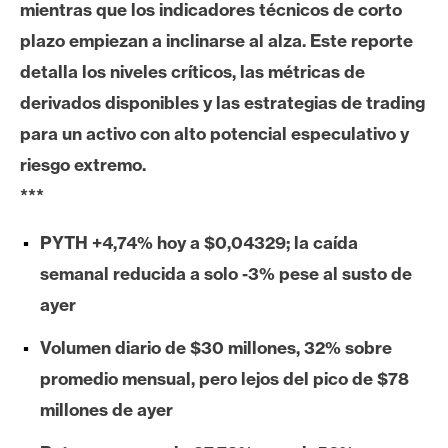
mientras que los indicadores técnicos de corto
e
plazo empiezan a inclinarse al alza. Este reporte
r
e
detalla los niveles críticos, las métricas de
u
derivados disponibles y las estrategias de trading
m
para un activo con alto potencial especulativo y
riesgo extremo.
I
***
A
PYTH +4,74% hoy a $0,04329; la caída
semanal reducida a solo -3% pese al susto de
A
ayer
n
á
Volumen diario de $30 millones, 32% sobre
l
promedio mensual, pero lejos del pico de $78
i
s
millones de ayer
i