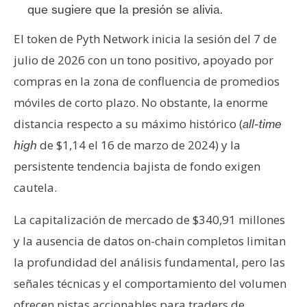
que sugiere que la presión se alivia.
n
t
El token de Pyth Network inicia la sesión del 7 de
a
julio de 2026 con un tono positivo, apoyado por
c
t
compras en la zona de confluencia de promedios
o
móviles de corto plazo. No obstante, la enorme
y
distancia respecto a su máximo histórico (
all-time
P
de $1,14 el 16 de marzo de 2024) y la
high
u
b
persistente tendencia bajista de fondo exigen
l
cautela.
i
c
La capitalización de mercado de $340,91 millones
i
y la ausencia de datos on-chain completos limitan
d
la profundidad del análisis fundamental, pero las
a
señales técnicas y el comportamiento del volumen
d
ofrecen pistas accionables para traders de