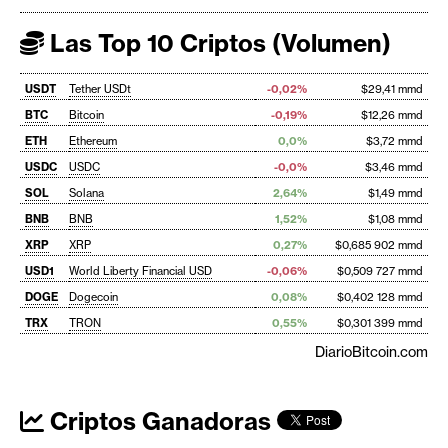
Las Top 10 Criptos (Volumen)
USDT
Tether USDt
-0,02%
$29,41 mmd
BTC
Bitcoin
-0,19%
$12,26 mmd
ETH
Ethereum
0,0%
$3,72 mmd
USDC
USDC
-0,0%
$3,46 mmd
SOL
Solana
2,64%
$1,49 mmd
BNB
BNB
1,52%
$1,08 mmd
XRP
XRP
0,27%
$0,685 902 mmd
USD1
World Liberty Financial USD
-0,06%
$0,509 727 mmd
DOGE
Dogecoin
0,08%
$0,402 128 mmd
TRX
TRON
0,55%
$0,301 399 mmd
DiarioBitcoin.com
Criptos Ganadoras