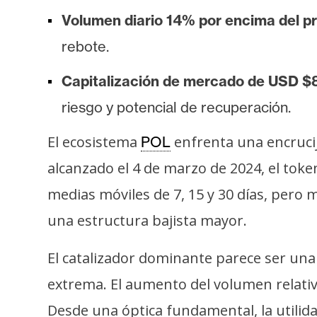
s
Volumen diario 14% por encima del p
a
rebote.
T
Capitalización de mercado de USD $8
e
riesgo y potencial de recuperación.
m
a
El ecosistema
enfrenta una encruci
POL
s
alcanzado el 4 de marzo de 2024, el token
medias móviles de 7, 15 y 30 días, pero m
R
una estructura bajista mayor.
e
c
El catalizador dominante parece ser un
u
r
extrema. El aumento del volumen relativ
s
Desde una óptica fundamental, la utilid