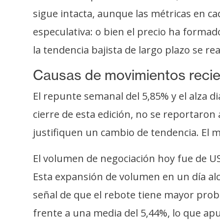
o
sigue intacta, aunque las métricas en ca
s
especulativa: o bien el precio ha forma
la tendencia bajista de largo plazo se re
C
o
Causas de movimientos reci
n
t
El repunte semanal del 5,85% y el alza di
a
cierre de esta edición, no se reportaron 
c
t
justifiquen un cambio de tendencia. El 
o
y
El volumen de negociación hoy fue de US
P
Esta expansión de volumen en un día alc
u
señal de que el rebote tiene mayor proba
b
l
frente a una media del 5,44%, lo que apu