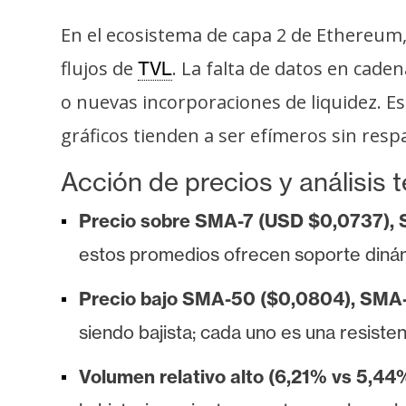
i
c
En el ecosistema de capa 2 de Ethereum
i
flujos de
. La falta de datos en cad
TVL
d
o nuevas incorporaciones de liquidez. E
a
d
gráficos tienden a ser efímeros sin res
Acción de precios y análisis 
Precio sobre SMA-7 (USD $0,0737),
estos promedios ofrecen soporte diná
Precio bajo SMA-50 ($0,0804), SMA
siendo bajista; cada uno es una resisten
Volumen relativo alto (6,21% vs 5,4