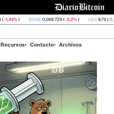
OGE
0,068 729 (
-2,2%
)
LEO
9,76 (
0,31%
)
ZEC
49
Recursos
Contacto
Archivos