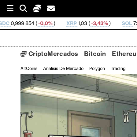
S
k
i
-0,0%
)
XRP
1,03 (
-3,43%
)
SOL
72,81 (
-2,09%
)
p
t
o
c
o
CriptoMercados
Bitcoin
Ethere
n
t
AltCoins
Análisis De Mercado
Polygon
Trading
C
e
n
r
t
i
p
t
o
M
e