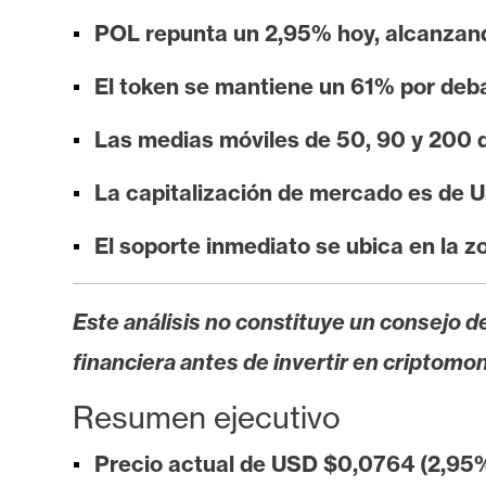
i
POL repunta un 2,95% hoy, alcanzand
s
i
El token se mantiene un 61% por deb
s
Las medias móviles de 50, 90 y 200 
N
La capitalización de mercado es de U
o
t
El soporte inmediato se ubica en la z
a
s
Este análisis no constituye un consejo de
d
e
financiera antes de invertir en criptomo
P
Resumen ejecutivo
r
e
Precio actual de USD $0,0764 (2,95%
n