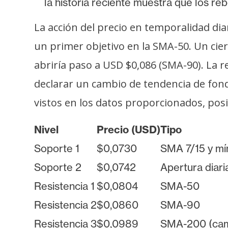
la historia reciente muestra que los r
La acción del precio en temporalidad dia
un primer objetivo en la SMA-50. Un cier
abriría paso a USD $0,086 (SMA-90). La r
declarar un cambio de tendencia de fond
vistos en los datos proporcionados, posi
Nivel
Precio (USD)
Tipo
Soporte 1
$0,0730
SMA 7/15 y mí
Soporte 2
$0,0742
Apertura diar
Resistencia 1
$0,0804
SMA-50
Resistencia 2
$0,0860
SMA-90
Resistencia 3
$0,0989
SMA-200 (cam