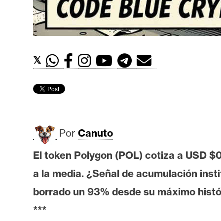
t
h
e
r
𝕏
e
u
m
I
Por
Canuto
A
El token Polygon (POL) cotiza a USD $
a la media. ¿Señal de acumulación insti
A
n
borrado un 93% desde su máximo histó
á
***
l