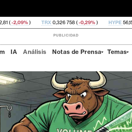
TRX
0,326 758 (
-0,29%
)
HYPE
56,15 (
-1,43%
)
D
PUBLICIDAD
um
IA
Análisis
Notas de Prensa
Temas