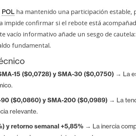
,
ha mantenido una participación estable, 
POL
ena impide confirmar si el rebote está acompaña
ste vacío informativo añade un sesgo de cautela
paldo fundamental.
técnico
 SMA-15 ($0,0728) y SMA-30 ($0,0750)
→ La es
mico.
-90 ($0,0860) y SMA-200 ($0,0989)
→ La tend
cia relevante.
4%) y retorno semanal +5,85%
→ La inercia comp