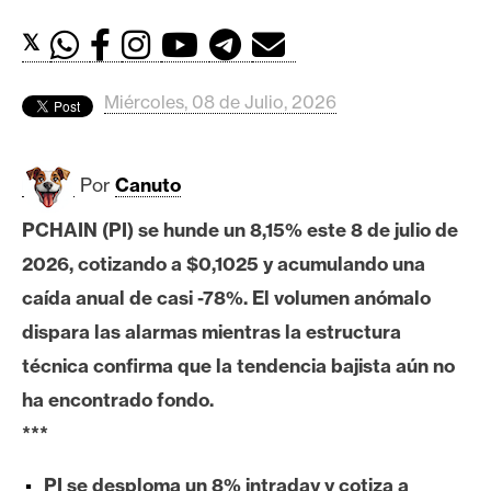
c
a
𝕏
d
o
Miércoles, 08 de Julio, 2026
s
Por
Canuto
B
i
PCHAIN (PI) se hunde un 8,15% este 8 de julio de
t
2026, cotizando a $0,1025 y acumulando una
c
o
caída anual de casi -78%. El volumen anómalo
i
dispara las alarmas mientras la estructura
n
técnica confirma que la tendencia bajista aún no
ha encontrado fondo.
E
***
t
h
PI se desploma un 8% intraday y cotiza a