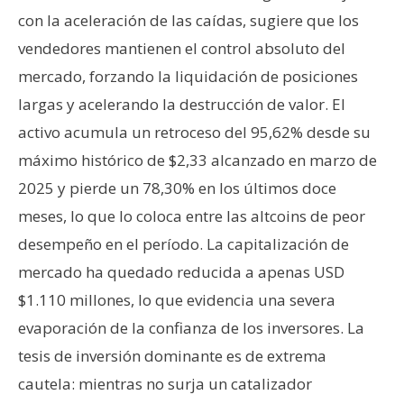
T
con la aceleración de las caídas, sugiere que los
e
m
vendedores mantienen el control absoluto del
a
mercado, forzando la liquidación de posiciones
s
largas y acelerando la destrucción de valor. El
activo acumula un retroceso del 95,62% desde su
R
máximo histórico de $2,33 alcanzado en marzo de
e
2025 y pierde un 78,30% en los últimos doce
c
meses, lo que lo coloca entre las altcoins de peor
u
r
desempeño en el período. La capitalización de
s
mercado ha quedado reducida a apenas USD
o
$1.110 millones, lo que evidencia una severa
s
evaporación de la confianza de los inversores. La
tesis de inversión dominante es de extrema
C
cautela: mientras no surja un catalizador
o