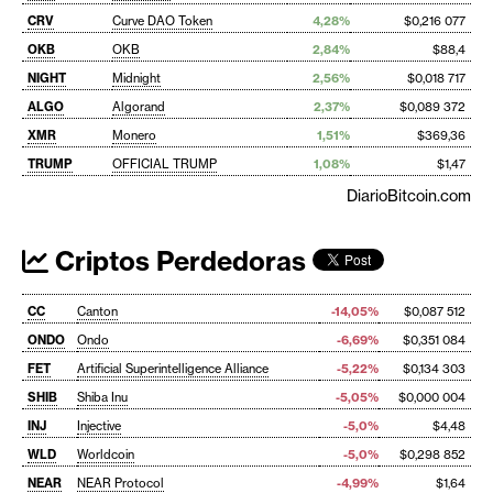
CRV
Curve DAO Token
4,28%
$0,216 077
OKB
OKB
2,84%
$88,4
NIGHT
Midnight
2,56%
$0,018 717
ALGO
Algorand
2,37%
$0,089 372
XMR
Monero
1,51%
$369,36
TRUMP
OFFICIAL TRUMP
1,08%
$1,47
DiarioBitcoin.com
Criptos Perdedoras
CC
Canton
-14,05%
$0,087 512
ONDO
Ondo
-6,69%
$0,351 084
FET
Artificial Superintelligence Alliance
-5,22%
$0,134 303
SHIB
Shiba Inu
-5,05%
$0,000 004
INJ
Injective
-5,0%
$4,48
WLD
Worldcoin
-5,0%
$0,298 852
NEAR
NEAR Protocol
-4,99%
$1,64