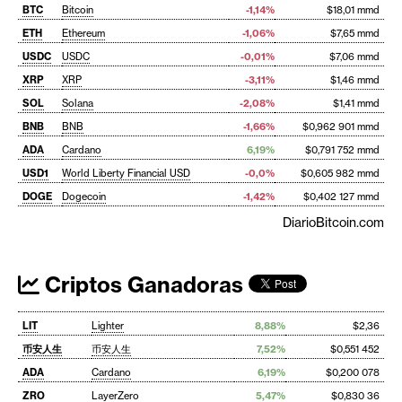
BTC
Bitcoin
-1,14%
$18,01 mmd
ETH
Ethereum
-1,06%
$7,65 mmd
USDC
USDC
-0,01%
$7,06 mmd
XRP
XRP
-3,11%
$1,46 mmd
SOL
Solana
-2,08%
$1,41 mmd
BNB
BNB
-1,66%
$0,962 901 mmd
ADA
Cardano
6,19%
$0,791 752 mmd
USD1
World Liberty Financial USD
-0,0%
$0,605 982 mmd
DOGE
Dogecoin
-1,42%
$0,402 127 mmd
DiarioBitcoin.com
Criptos Ganadoras
LIT
Lighter
8,88%
$2,36
币安人生
币安人生
7,52%
$0,551 452
ADA
Cardano
6,19%
$0,200 078
ZRO
LayerZero
5,47%
$0,830 36