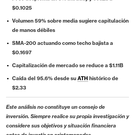
e
$0.1025
r
e
Volumen 59% sobre media sugiere capitulación
u
de manos débiles
m
SMA-200 actuando como techo bajista a
$0.1697
I
A
Capitalización de mercado se reduce a $1.11B
Caída del 95.6% desde su
ATH
histórico de
A
$2.33
n
á
Este análisis no constituye un consejo de
l
i
inversión. Siempre realice su propia investigación y
s
considere sus objetivos y situación financiera
i
antes de invertir en criptomonedas.