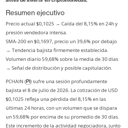
s
Resumen ejecutivo
N
Precio actual $0,1025 → Caída del 8,15% en 24h y
o
presión vendedora intensa.
t
SMA-200 en $0,1697, precio un 39,6% por debajo
a
→ Tendencia bajista firmemente establecida.
s
d
Volumen diario 59,68% sobre la media de 30 días
e
→ Señal de distribución y posible capitulación.
P
r
PCHAIN (
) sufre una sesión profundamente
PI
e
bajista el 8 de julio de 2026. La cotización de USD
n
$0,1025 refleja una pérdida del 8,15% en las
s
últimas 24 horas, con un volumen que se dispara
a
un 59,68% por encima de su promedio de 30 días.
Este incremento de la actividad negociadora, junto