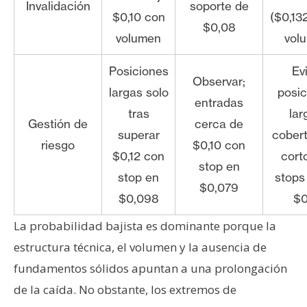
Invalidación
soporte de
$0,10 con
($0,13
$0,08
volumen
vol
Posiciones
Evi
Observar;
largas solo
posic
entradas
tras
lar
Gestión de
cerca de
superar
cobert
riesgo
$0,10 con
$0,12 con
cort
stop en
stop en
stops
$0,079
$0,098
$0
La probabilidad bajista es dominante porque la
estructura técnica, el volumen y la ausencia de
fundamentos sólidos apuntan a una prolongación
de la caída. No obstante, los extremos de