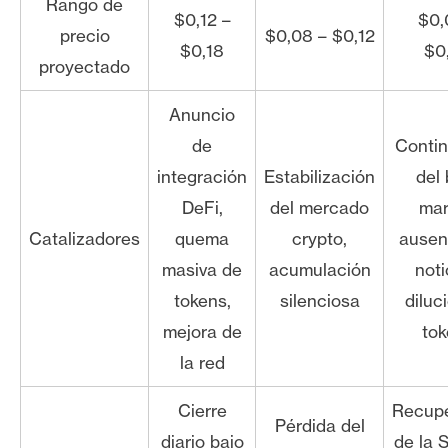
Rango de
$0,12 –
$0,
precio
$0,08 – $0,12
$0,18
$0
proyectado
Anuncio
de
Contin
integración
Estabilización
del 
DeFi,
del mercado
mar
Catalizadores
quema
crypto,
ausen
masiva de
acumulación
noti
tokens,
silenciosa
diluc
mejora de
tok
la red
Cierre
Recupe
Pérdida del
diario bajo
de la 