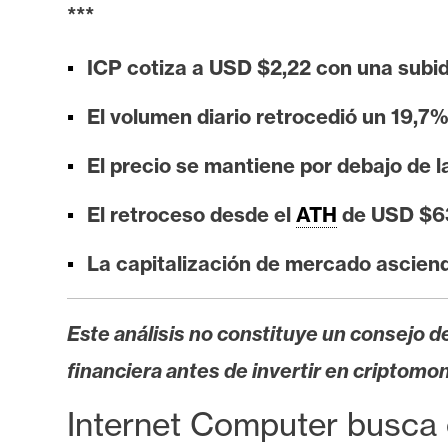
i
***
s
i
ICP cotiza a USD $2,22 con una subid
s
El volumen diario retrocedió un 19,7
N
El precio se mantiene por debajo de 
o
El retroceso desde el
ATH
de USD $63
t
a
La capitalización de mercado ascien
s
d
e
Este análisis no constituye un consejo de
P
financiera antes de invertir en criptomo
r
e
Internet Computer busca e
n