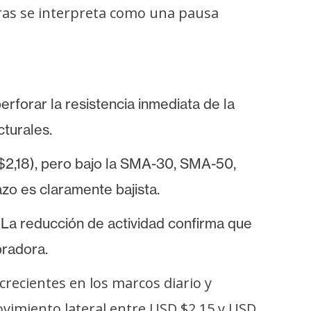
horas se interpreta como una pausa
rforar la resistencia inmediata de la
turales.
$2,18), pero bajo la SMA-30, SMA-50,
zo es claramente bajista.
→ La reducción de actividad confirma que
pradora.
ecientes en los marcos diario y
movimiento lateral entre USD $2,15 y USD