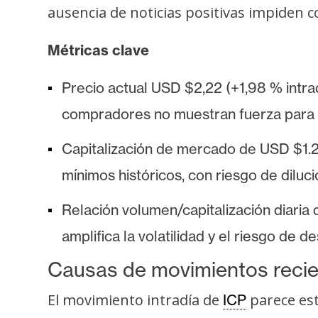
o
ausencia de noticias positivas impiden 
s
Métricas clave
C
Precio actual USD $2,22 (+1,98 % intra
o
n
compradores no muestran fuerza para im
t
Capitalización de mercado de USD $1.
a
c
mínimos históricos, con riesgo de diluci
t
o
Relación volumen/capitalización diaria 
y
amplifica la volatilidad y el riesgo de d
P
u
Causas de movimientos reci
b
El movimiento intradía de
parece est
ICP
l