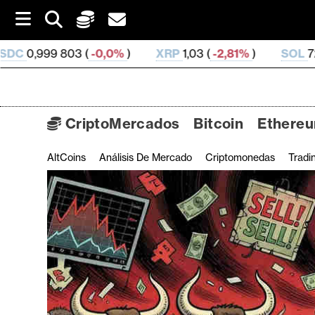
S
k
i
0,0%
)
XRP
1,03 (
-2,81%
)
SOL
72,56 (
-2,05%
)
p
t
o
c
o
CriptoMercados
Bitcoin
Ethere
n
t
AltCoins
Análisis De Mercado
Criptomonedas
Tradi
C
e
n
r
t
i
p
t
o
M
e