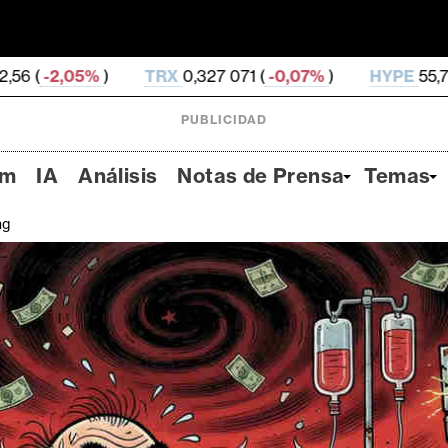
TRX
0,327 071 (
-0,07%
)
HYPE
55,78 (
-2,34%
)
D
PUBLICIDAD
um
IA
Análisis
Notas de Prensa
Temas
ng