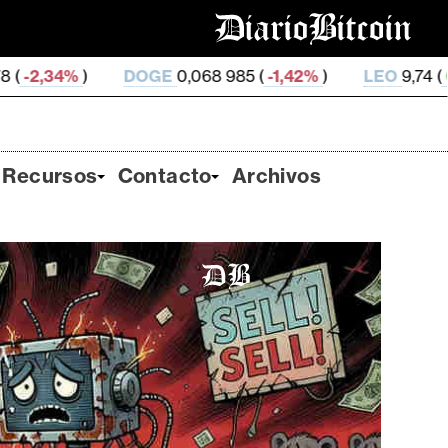
OGE
0,068 985 (
-1,42%
)
LEO
9,74 (
0,0%
)
ZEC
50
Recursos
Contacto
Archivos