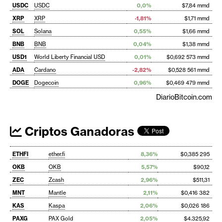
USDC
USDC
0,0%
$7,84 mmd
XRP
XRP
-1,81%
$1,71 mmd
SOL
Solana
0,55%
$1,66 mmd
BNB
BNB
0,04%
$1,38 mmd
USD1
World Liberty Financial USD
0,01%
$0,692 573 mmd
ADA
Cardano
-2,82%
$0,528 561 mmd
DOGE
Dogecoin
0,96%
$0,469 479 mmd
DiarioBitcoin.com
Criptos Ganadoras
ETHFI
ether.fi
8,36%
$0,385 295
OKB
OKB
5,57%
$90,12
ZEC
Zcash
2,96%
$511,31
MNT
Mantle
2,11%
$0,416 382
KAS
Kaspa
2,06%
$0,026 186
PAXG
PAX Gold
2,05%
$4.325,92