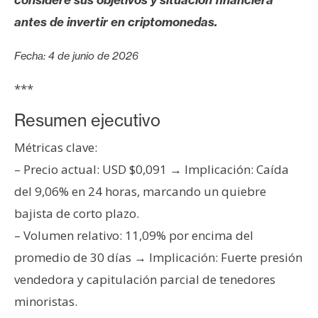
s
antes de invertir en criptomonedas.
N
Fecha: 4 de junio de 2026
o
***
t
a
Resumen ejecutivo
s
d
Métricas clave:
e
– Precio actual: USD $0,091 → Implicación: Caída
P
del 9,06% en 24 horas, marcando un quiebre
r
bajista de corto plazo.
e
n
– Volumen relativo: 11,09% por encima del
s
promedio de 30 días → Implicación: Fuerte presión
a
vendedora y capitulación parcial de tenedores
minoristas.