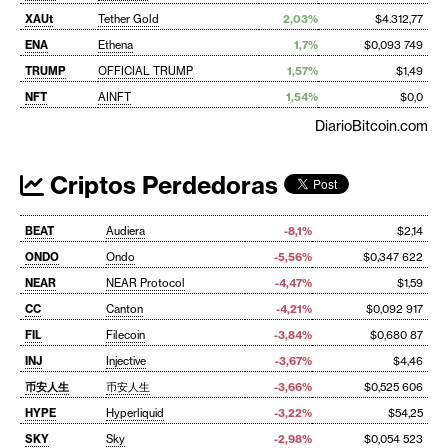
XAUt
Tether Gold
2,03%
$4.312,77
ENA
Ethena
1,7%
$0,093 749
TRUMP
OFFICIAL TRUMP
1,57%
$1,49
NFT
AINFT
1,54%
$0,0
DiarioBitcoin.com
Criptos Perdedoras
BEAT
Audiera
-8,1%
$2,14
ONDO
Ondo
-5,56%
$0,347 622
NEAR
NEAR Protocol
-4,47%
$1,59
CC
Canton
-4,21%
$0,092 917
FIL
Filecoin
-3,84%
$0,680 87
INJ
Injective
-3,67%
$4,46
币安人生
币安人生
-3,66%
$0,525 606
HYPE
Hyperliquid
-3,22%
$54,25
SKY
Sky
-2,98%
$0,054 523