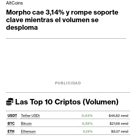
AltCoins
Morpho cae 3,14% y rompe soporte
clave mientras el volumen se
desploma
PUBLICIDAD
Las Top 10 Criptos (Volumen)
USDT
Tether USDt
0,03%
$46,82 mmd
BTC
Bitcoin
0,55%
$21,68 mmd
ETH
Ethereum
0,13%
$9,07 mmd