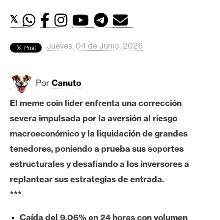
c
a
𝕏
d
o
Jueves, 04 de Junio, 2026
s
Por
Canuto
B
i
El meme coin líder enfrenta una corrección
t
severa impulsada por la aversión al riesgo
c
o
macroeconómico y la liquidación de grandes
i
tenedores, poniendo a prueba sus soportes
n
estructurales y desafiando a los inversores a
replantear sus estrategias de entrada.
E
***
t
h
Caída del 9,06% en 24 horas con volumen