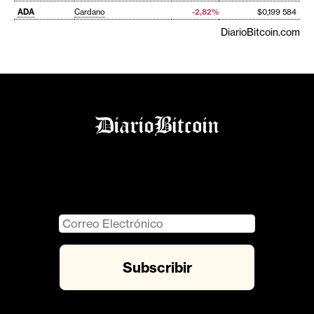
ADA
Cardano
-2,82%
$0,199 584
DiarioBitcoin.com