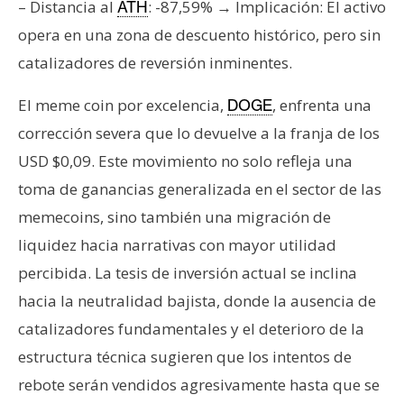
T
– Distancia al
: -87,59% → Implicación: El activo
ATH
e
opera en una zona de descuento histórico, pero sin
m
catalizadores de reversión inminentes.
a
s
El meme coin por excelencia,
, enfrenta una
DOGE
corrección severa que lo devuelve a la franja de los
R
USD $0,09. Este movimiento no solo refleja una
e
toma de ganancias generalizada en el sector de las
c
memecoins, sino también una migración de
u
r
liquidez hacia narrativas con mayor utilidad
s
percibida. La tesis de inversión actual se inclina
o
hacia la neutralidad bajista, donde la ausencia de
s
catalizadores fundamentales y el deterioro de la
estructura técnica sugieren que los intentos de
C
rebote serán vendidos agresivamente hasta que se
o