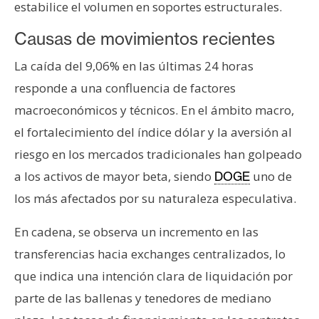
estabilice el volumen en soportes estructurales.
n
t
Causas de movimientos recientes
a
c
La caída del 9,06% en las últimas 24 horas
t
responde a una confluencia de factores
o
macroeconómicos y técnicos. En el ámbito macro,
y
el fortalecimiento del índice dólar y la aversión al
P
u
riesgo en los mercados tradicionales han golpeado
b
a los activos de mayor beta, siendo
uno de
DOGE
l
los más afectados por su naturaleza especulativa.
i
c
En cadena, se observa un incremento en las
i
transferencias hacia exchanges centralizados, lo
d
que indica una intención clara de liquidación por
a
d
parte de las ballenas y tenedores de mediano