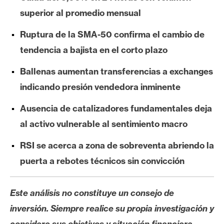
e
superior al promedio mensual
r
e
Ruptura de la SMA-50 confirma el cambio de
u
tendencia a bajista en el corto plazo
m
Ballenas aumentan transferencias a exchanges
indicando presión vendedora inminente
I
A
Ausencia de catalizadores fundamentales deja
al activo vulnerable al sentimiento macro
A
RSI se acerca a zona de sobreventa abriendo la
n
puerta a rebotes técnicos sin convicción
á
l
i
Este análisis no constituye un consejo de
s
inversión. Siempre realice su propia investigación y
i
considere sus objetivos y situación financiera