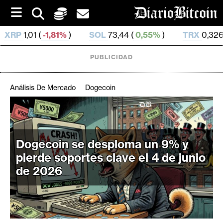
S
k
i
1%
)
SOL
73,44 (
0,55%
)
TRX
0,326 884 (
0,04%
)
p
t
o
PUBLICIDAD
c
o
n
Análisis De Mercado
Dogecoin
t
e
C
n
r
t
i
Dogecoin se desploma un 9% y
p
pierde soportes clave el 4 de junio
t
de 2026
o
M
e
r