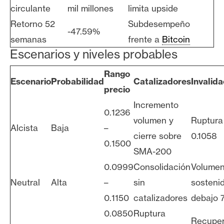
circulante
mil millones
limita upside
Retorno 52
Subdesempeño
-47.59%
semanas
frente a
Bitcoin
Escenarios y niveles probables
Rango
Escenario
Probabilidad
Catalizadores
Invalida
precio
Incremento
0.1236
volumen y
Ruptura
Alcista
Baja
–
cierre sobre
0.1058
0.1500
SMA-200
0.0999
Consolidación
Volume
Neutral
Alta
–
sin
sosteni
0.1150
catalizadores
debajo 
0.0850
Ruptura
Recuper