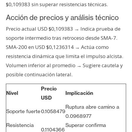
$0,109383 sin superar resistencias técnicas.
n
t
Acción de precios y análisis técnico
a
c
Precio actual USD $0,109383 → Indica prueba de
t
soporte intermedio tras retroceso desde SMA-7.
o
SMA-200 en USD $0,1236314 → Actúa como
y
resistencia dinámica que limita el impulso alcista.
P
u
Volumen inferior al promedio → Sugiere cautela y
b
posible continuación lateral.
l
i
Precio
c
Nivel
Implicación
USD
i
Ruptura abre camino a
d
Soporte fuerte
0.1058479
a
0.0968977
d
Resistencia
Superar confirma
0.1104366