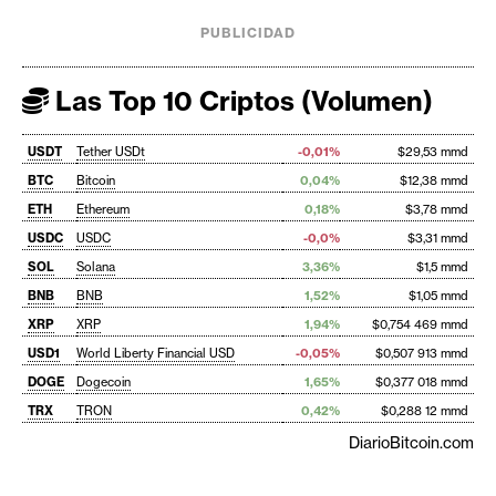
PUBLICIDAD
Las Top 10 Criptos (Volumen)
USDT
Tether USDt
-0,01%
$29,53 mmd
BTC
Bitcoin
0,04%
$12,38 mmd
ETH
Ethereum
0,18%
$3,78 mmd
USDC
USDC
-0,0%
$3,31 mmd
SOL
Solana
3,36%
$1,5 mmd
BNB
BNB
1,52%
$1,05 mmd
XRP
XRP
1,94%
$0,754 469 mmd
USD1
World Liberty Financial USD
-0,05%
$0,507 913 mmd
DOGE
Dogecoin
1,65%
$0,377 018 mmd
TRX
TRON
0,42%
$0,288 12 mmd
DiarioBitcoin.com