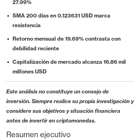
27.99%
e
r
SMA 200 días en 0.123631 USD marca
e
resistencia
u
m
Retorno mensual de 19.69% contrasta con
debilidad reciente
I
Capitalización de mercado alcanza 16.86 mil
A
millones USD
A
Este análisis no constituye un consejo de
n
inversión. Siempre realice su propia investigación y
á
considere sus objetivos y situación financiera
l
i
antes de invertir en criptomonedas.
s
Resumen ejecutivo
i