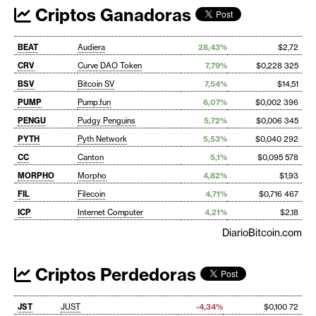
Criptos Ganadoras
BEAT
Audiera
28,43%
$2,72
CRV
Curve DAO Token
7,79%
$0,228 325
BSV
Bitcoin SV
7,54%
$14,51
PUMP
Pump.fun
6,07%
$0,002 396
PENGU
Pudgy Penguins
5,72%
$0,006 345
PYTH
Pyth Network
5,53%
$0,040 292
CC
Canton
5,1%
$0,095 578
MORPHO
Morpho
4,82%
$1,93
FIL
Filecoin
4,71%
$0,716 467
ICP
Internet Computer
4,21%
$2,18
DiarioBitcoin.com
Criptos Perdedoras
JST
JUST
-4,34%
$0,100 72