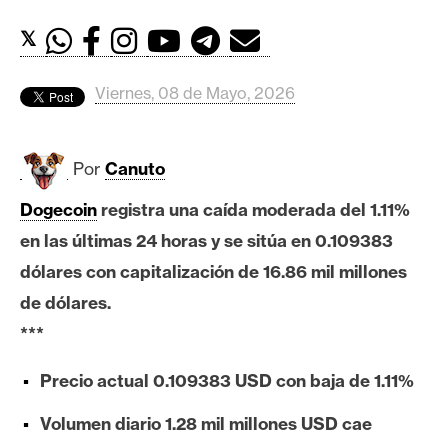
c
a
𝕏
d
o
Viernes, 08 de Mayo, 2026
s
Por
Canuto
B
i
Dogecoin
registra una caída moderada del 1.11%
t
en las últimas 24 horas y se sitúa en 0.109383
c
o
dólares con capitalización de 16.86 mil millones
i
de dólares.
n
***
Precio actual 0.109383 USD con baja de 1.11%
E
t
Volumen diario 1.28 mil millones USD cae
h