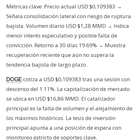
s
Métricas clave: Precio actual USD $0,109383 →
Señala consolidación lateral con riesgo de ruptura
N
bajista. Volumen diario USD $1,28 MMD → Indica
o
menor interés especulativo y posible falta de
t
convicción. Retorno a 30 días 19.69% → Muestra
a
recuperación reciente que aún no supera la
s
d
tendencia bajista de largo plazo.
e
P
cotiza a USD $0,109383 tras una sesión con
DOGE
r
descenso del 1.11%. La capitalización de mercado
e
se ubica en USD $16,86 MMD. El catalizador
n
principal es la falta de volumen y el alejamiento de
s
los máximos históricos. La tesis de inversión
a
principal apunta a una posición de espera con
monitoreo estricto de soportes clave.