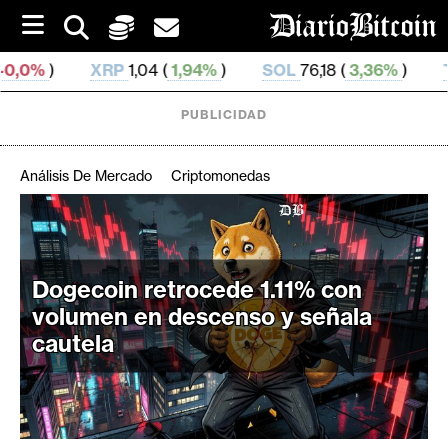
S
k
i
P
1,04 (
1,94%
)
SOL
76,18 (
3,36%
)
TRX
0,328 581 (
p
t
o
PUBLICIDAD
c
o
n
Análisis De Mercado
Criptomonedas
t
e
C
n
r
t
i
Dogecoin retrocede 1.11% con
p
volumen en descenso y señala
t
cautela
o
M
e
r