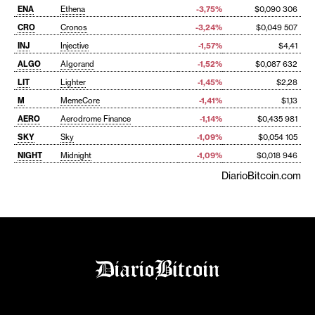
ENA
Ethena
-3,75%
$0,090 306
CRO
Cronos
-3,24%
$0,049 507
INJ
Injective
-1,57%
$4,41
ALGO
Algorand
-1,52%
$0,087 632
LIT
Lighter
-1,45%
$2,28
M
MemeCore
-1,41%
$1,13
AERO
Aerodrome Finance
-1,14%
$0,435 981
SKY
Sky
-1,09%
$0,054 105
NIGHT
Midnight
-1,09%
$0,018 946
DiarioBitcoin.com