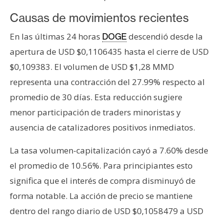
T
e
Causas de movimientos recientes
m
En las últimas 24 horas
descendió desde la
a
DOGE
s
apertura de USD $0,1106435 hasta el cierre de USD
$0,109383. El volumen de USD $1,28 MMD
representa una contracción del 27.99% respecto al
R
e
promedio de 30 días. Esta reducción sugiere
c
menor participación de traders minoristas y
u
ausencia de catalizadores positivos inmediatos.
r
s
La tasa volumen-capitalización cayó a 7.60% desde
o
el promedio de 10.56%. Para principiantes esto
s
significa que el interés de compra disminuyó de
forma notable. La acción de precio se mantiene
C
dentro del rango diario de USD $0,1058479 a USD
o