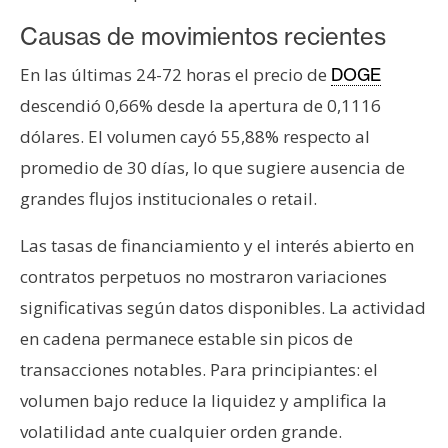
T
e
Causas de movimientos recientes
m
En las últimas 24-72 horas el precio de
a
DOGE
s
descendió 0,66% desde la apertura de 0,1116
dólares. El volumen cayó 55,88% respecto al
promedio de 30 días, lo que sugiere ausencia de
R
e
grandes flujos institucionales o retail.
c
u
Las tasas de financiamiento y el interés abierto en
r
contratos perpetuos no mostraron variaciones
s
significativas según datos disponibles. La actividad
o
en cadena permanece estable sin picos de
s
transacciones notables. Para principiantes: el
volumen bajo reduce la liquidez y amplifica la
C
volatilidad ante cualquier orden grande.
o