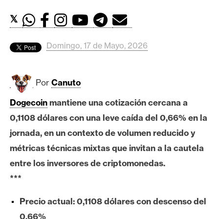
c
a
𝕏
d
o
Domingo, 17 de Mayo, 2026
s
Por
Canuto
B
i
Dogecoin
mantiene una cotización cercana a
t
0,1108 dólares con una leve caída del 0,66% en la
c
o
jornada, en un contexto de volumen reducido y
i
métricas técnicas mixtas que invitan a la cautela
n
entre los inversores de criptomonedas.
***
E
Precio actual: 0,1108 dólares con descenso del
t
h
0,66%