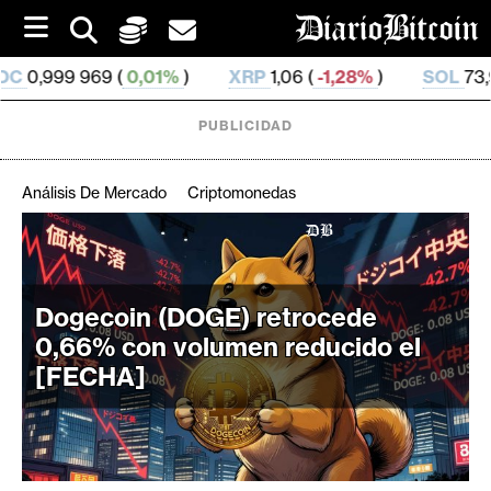
S
k
i
,01%
)
XRP
1,06 (
-1,28%
)
SOL
73,95 (
0,07%
)
p
t
o
PUBLICIDAD
c
o
n
Análisis De Mercado
Criptomonedas
t
e
C
n
r
t
i
Dogecoin (DOGE) retrocede
p
0,66% con volumen reducido el
t
[FECHA]
o
M
e
r