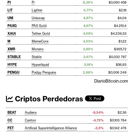
PI
Pi
8,35%
$0,090 458
LIT
Lighter
5,77%
$2,18
UNI
Uniswap
4,87%
$4,04
PAXG
PAX Gold
4,67%
$4.251,4
XAUt
Tether Gold
4,59%
$4.239,33
M
MemeCore
4,53%
$1,22
XMR
Monero
3,85%
$365,72
STABLE
Stable
3,67%
$0,032 787
HYPE
Hyperliquid
3,18%
$56,93
PENGU
Pudgy Penguins
2,66%
$0,006 249
DiarioBitcoin.com
Criptos Perdedoras
BEAT
Audiera
-9,54%
$2,36
CC
Canton
-4,72%
$0,103 784
FET
Artificial Superintelligence Alliance
-3,5%
$0,142 476