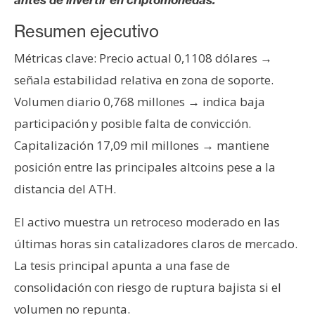
s
Resumen ejecutivo
N
Métricas clave: Precio actual 0,1108 dólares →
o
señala estabilidad relativa en zona de soporte.
t
Volumen diario 0,768 millones → indica baja
a
participación y posible falta de convicción.
s
d
Capitalización 17,09 mil millones → mantiene
e
posición entre las principales altcoins pese a la
P
distancia del ATH.
r
e
El activo muestra un retroceso moderado en las
n
últimas horas sin catalizadores claros de mercado.
s
La tesis principal apunta a una fase de
a
consolidación con riesgo de ruptura bajista si el
volumen no repunta.