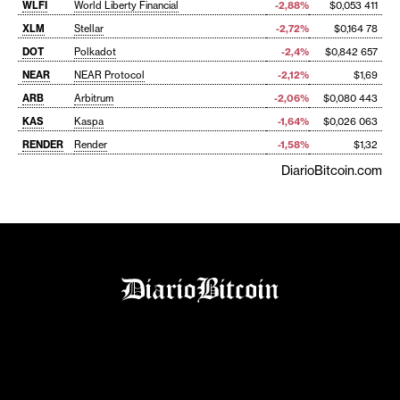
WLFI
World Liberty Financial
-2,88%
$0,053 411
XLM
Stellar
-2,72%
$0,164 78
DOT
Polkadot
-2,4%
$0,842 657
NEAR
NEAR Protocol
-2,12%
$1,69
ARB
Arbitrum
-2,06%
$0,080 443
KAS
Kaspa
-1,64%
$0,026 063
RENDER
Render
-1,58%
$1,32
DiarioBitcoin.com