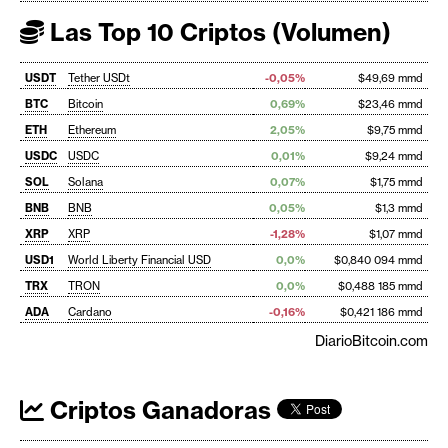
Las Top 10 Criptos (Volumen)
USDT
Tether USDt
-0,05%
$49,69 mmd
BTC
Bitcoin
0,69%
$23,46 mmd
ETH
Ethereum
2,05%
$9,75 mmd
USDC
USDC
0,01%
$9,24 mmd
SOL
Solana
0,07%
$1,75 mmd
BNB
BNB
0,05%
$1,3 mmd
XRP
XRP
-1,28%
$1,07 mmd
USD1
World Liberty Financial USD
0,0%
$0,840 094 mmd
TRX
TRON
0,0%
$0,488 185 mmd
ADA
Cardano
-0,16%
$0,421 186 mmd
DiarioBitcoin.com
Criptos Ganadoras