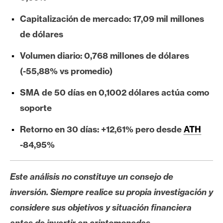
e
Capitalización de mercado: 17,09 mil millones
r
e
de dólares
u
Volumen diario: 0,768 millones de dólares
m
(-55,88% vs promedio)
SMA de 50 días en 0,1002 dólares actúa como
I
A
soporte
Retorno en 30 días: +12,61% pero desde
ATH
A
-84,95%
n
á
Este análisis no constituye un consejo de
l
i
inversión. Siempre realice su propia investigación y
s
considere sus objetivos y situación financiera
i
antes de invertir en criptomonedas.