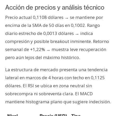
n
Acción de precios y análisis técnico
t
a
Precio actual 0,1108 dólares → se mantiene por
c
encima de la SMA de 50 días en 0,1002. Rango
t
diario estrecho de 0,0013 dólares → indica
o
compresión y posible breakout inminente. Retorno
y
semanal de +1,22% → muestra leve recuperación
P
u
pero aún lejos del máximo histórico.
b
l
La estructura de mercado presenta una tendencia
i
lateral en marcos de 4 horas con techo en 0,1125
c
dólares. El RSI se ubica en zona neutral sin
i
sobrecompra ni sobreventa clara. El MACD
d
a
mantiene histograma plano que sugiere indecisión.
d
Nivel
Precio (USD)
Tipo