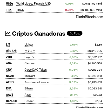
USD1
World Liberty Financial USD
0,01%
$0,613 105 mmd
TRX
TRON
-0,32%
$0,406 066 mmd
DiarioBitcoin.com
Criptos Ganadoras
LIT
Lighter
9,67%
$2,39
币安人生
币安人生
9,47%
$0,546 296
ZRO
LayerZero
5,95%
$0,822 182
ADA
Cardano
5,32%
$0,200 568
CRV
Curve DAO Token
5,05%
$0,215 224
NIGHT
Midnight
4,9%
$0,019 088
AERO
Aerodrome Finance
3,09%
$0,433 553
ENA
Ethena
2,35%
$0,093 341
AAVE
Aave
2,14%
$90,72
RENDER
Render
1,89%
$1,34
DiarioBitcoin.com