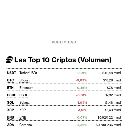
PUBLICIDAD
Las Top 10 Criptos (Volumen)
USDT
Tether USDt
0,01%
$42,48 mmd
BTC
Bitcoin
-0,03%
$18,26 mmd
ETH
Ethereum
0,35%
$7,8 mmd
USDC
USDC
-0,01%
$7,02 mmd
SOL
Solana
-1,04%
$1,46 mmd
XRP
XRP
-1,13%
$1,43 mmd
BNB
BNB
0,07%
$0,920 22 mmd
ADA
Cardano
5,32%
$0,799 236 mmd