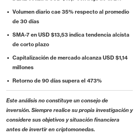
e
Volumen diario cae 35% respecto al promedio
r
e
de 30 días
u
SMA-7 en USD $13,53 indica tendencia alcista
m
de corto plazo
Capitalización de mercado alcanza USD $1,14
I
A
millones
Retorno de 90 días supera el 473%
A
n
Este análisis no constituye un consejo de
á
inversión. Siempre realice su propia investigación y
l
i
considere sus objetivos y situación financiera
s
antes de invertir en criptomonedas.
i