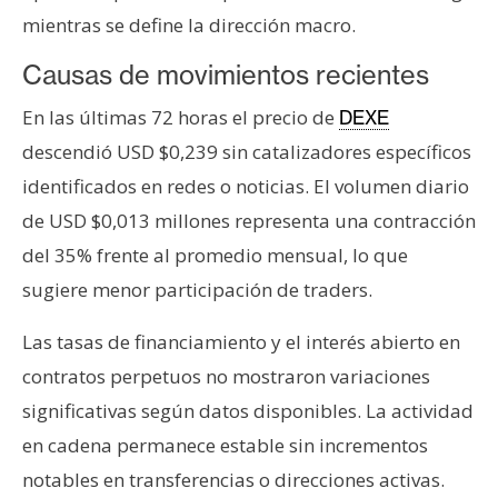
T
mientras se define la dirección macro.
e
m
Causas de movimientos recientes
a
s
En las últimas 72 horas el precio de
DEXE
descendió USD $0,239 sin catalizadores específicos
identificados en redes o noticias. El volumen diario
R
e
de USD $0,013 millones representa una contracción
c
del 35% frente al promedio mensual, lo que
u
sugiere menor participación de traders.
r
s
Las tasas de financiamiento y el interés abierto en
o
contratos perpetuos no mostraron variaciones
s
significativas según datos disponibles. La actividad
en cadena permanece estable sin incrementos
C
notables en transferencias o direcciones activas.
o