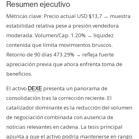
s
Resumen ejecutivo
Métricas clave: Precio actual USD $13,7 → muestra
N
estabilidad relativa pese a presión vendedora
o
moderada. Volumen/Cap. 1.20% → liquidez
t
contenida que limita movimientos bruscos.
a
Retorno de 90 días 473.29% → refleja fuerte
s
d
apreciación previa que ahora enfrenta toma de
e
beneficios.
P
r
El activo
presenta un panorama de
DEXE
e
consolidación tras la corrección reciente. El
n
catalizador dominante es la reducción del volumen
s
de negociación combinada con ausencia de
a
noticias relevantes en cadena. La tesis principal
apunta a que el activo podría mantenerse en rango