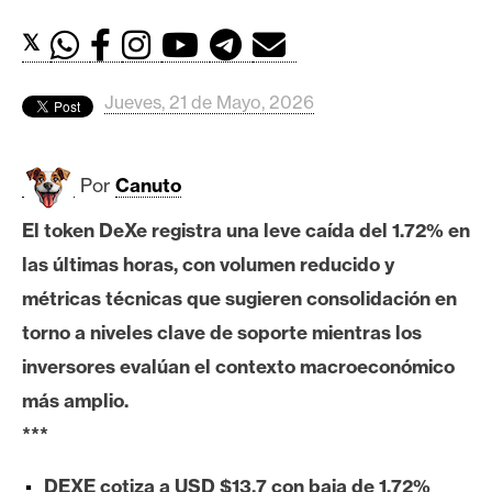
c
a
𝕏
d
o
Jueves, 21 de Mayo, 2026
s
Por
Canuto
B
i
El token DeXe registra una leve caída del 1.72% en
t
las últimas horas, con volumen reducido y
c
o
métricas técnicas que sugieren consolidación en
i
torno a niveles clave de soporte mientras los
n
inversores evalúan el contexto macroeconómico
más amplio.
E
***
t
h
DEXE cotiza a USD $13,7 con baja de 1.72%