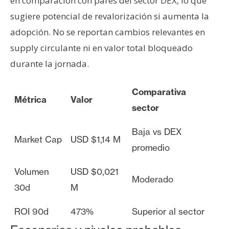
en comparación con pares del sector DEX, lo que
sugiere potencial de revalorización si aumenta la
adopción. No se reportan cambios relevantes en
supply circulante ni en valor total bloqueado
durante la jornada.
Comparativa
Métrica
Valor
sector
Baja vs DEX
Market Cap
USD $1,14 M
promedio
Volumen
USD $0,021
Moderado
30d
M
ROI 90d
473%
Superior al sector