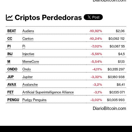
Criptos Perdedoras
BEAT
Audiera
-10,92%
$2,06
CC
Canton
-10,24%
$0,092 112
PI
Pi
-7,02%
$0,087 55
INJ
Injective
-5,56%
$4,5
M
MemeCore
-5,54%
$1,13
ONDO
Ondo
-4,11%
$0,355 297
JUP
Jupiter
-3,32%
$0,180 938
AVAX
Avalanche
-3,2%
$6,41
FET
Artificial Superintelligence Alliance
-3,1%
$0,135 071
PENGU
Pudgy Penguins
-3,02%
$0,005 993
DiarioBitcoin.com