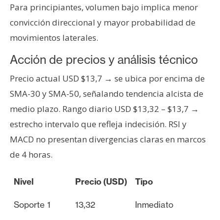
Para principiantes, volumen bajo implica menor
n
t
convicción direccional y mayor probabilidad de
a
movimientos laterales.
c
t
Acción de precios y análisis técnico
o
Precio actual USD $13,7 → se ubica por encima de
y
SMA-30 y SMA-50, señalando tendencia alcista de
P
u
medio plazo. Rango diario USD $13,32 – $13,7 →
b
estrecho intervalo que refleja indecisión. RSI y
l
MACD no presentan divergencias claras en marcos
i
de 4 horas.
c
i
d
Nivel
Precio (USD)
Tipo
a
d
Soporte 1
13,32
Inmediato