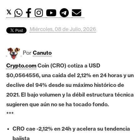
c
a
𝕏
d
o
Miércoles, 08 de Julio, 2026
s
Por
Canuto
B
i
Crypto.com
Coin (CRO) cotiza a USD
t
$0,0564556, una caída del 2,12% en 24 horas y un
c
o
declive del 94% desde su máximo histórico de
i
2021. El bajo volumen y la débil estructura técnica
n
sugieren que aún no se ha tocado fondo.
***
E
CRO cae -2,12% en 24h y acelera su tendencia
t
h
bajista