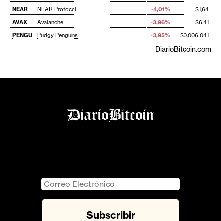
NEAR
NEAR Protocol
-4,01%
$1,64
AVAX
Avalanche
-3,96%
$6,41
PENGU
Pudgy Penguins
-3,95%
$0,006 041
DiarioBitcoin.com