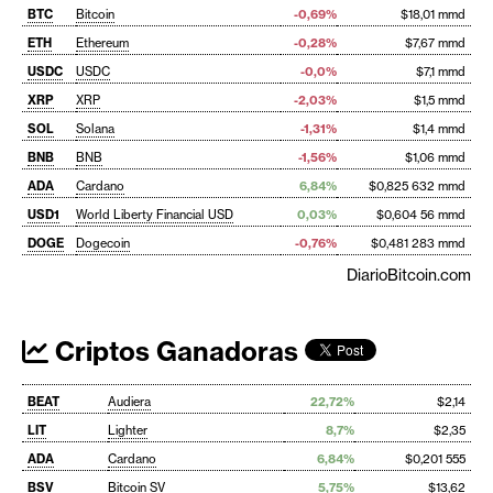
BTC
Bitcoin
-0,69%
$18,01 mmd
ETH
Ethereum
-0,28%
$7,67 mmd
USDC
USDC
-0,0%
$7,1 mmd
XRP
XRP
-2,03%
$1,5 mmd
SOL
Solana
-1,31%
$1,4 mmd
BNB
BNB
-1,56%
$1,06 mmd
ADA
Cardano
6,84%
$0,825 632 mmd
USD1
World Liberty Financial USD
0,03%
$0,604 56 mmd
DOGE
Dogecoin
-0,76%
$0,481 283 mmd
DiarioBitcoin.com
Criptos Ganadoras
BEAT
Audiera
22,72%
$2,14
LIT
Lighter
8,7%
$2,35
ADA
Cardano
6,84%
$0,201 555
BSV
Bitcoin SV
5,75%
$13,62