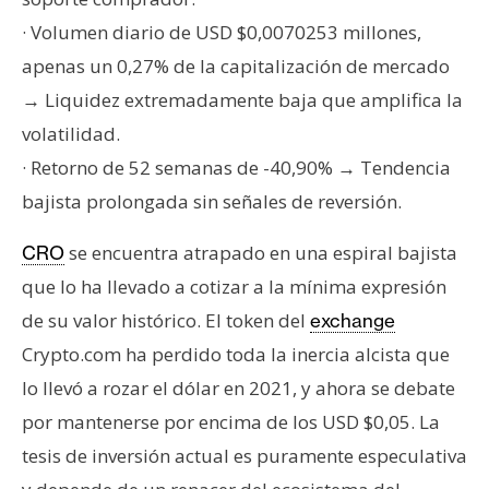
n
· Volumen diario de USD $0,0070253 millones,
t
apenas un 0,27% de la capitalización de mercado
a
c
→ Liquidez extremadamente baja que amplifica la
t
volatilidad.
o
· Retorno de 52 semanas de -40,90% → Tendencia
y
bajista prolongada sin señales de reversión.
P
u
se encuentra atrapado en una espiral bajista
CRO
b
que lo ha llevado a cotizar a la mínima expresión
l
i
de su valor histórico. El token del
exchange
c
Crypto.com ha perdido toda la inercia alcista que
i
lo llevó a rozar el dólar en 2021, y ahora se debate
d
por mantenerse por encima de los USD $0,05. La
a
d
tesis de inversión actual es puramente especulativa