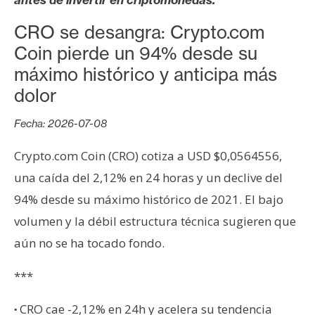
s
CRO se desangra: Crypto.com
Coin pierde un 94% desde su
N
máximo histórico y anticipa más
o
t
dolor
a
Fecha: 2026-07-08
s
d
Crypto.com Coin (CRO) cotiza a USD $0,0564556,
e
una caída del 2,12% en 24 horas y un declive del
P
r
94% desde su máximo histórico de 2021. El bajo
e
volumen y la débil estructura técnica sugieren que
n
aún no se ha tocado fondo.
s
a
***
CRO cae -2,12% en 24h y acelera su tendencia
·