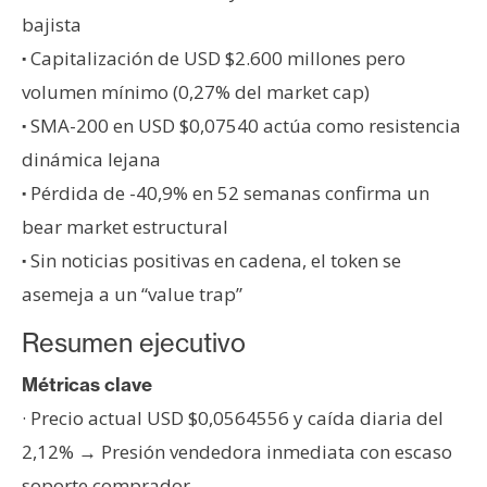
T
bajista
e
m
Capitalización de USD $2.600 millones pero
·
a
volumen mínimo (0,27% del market cap)
s
SMA-200 en USD $0,07540 actúa como resistencia
·
dinámica lejana
R
Pérdida de -40,9% en 52 semanas confirma un
·
e
bear market estructural
c
Sin noticias positivas en cadena, el token se
·
u
r
asemeja a un “value trap”
s
Resumen ejecutivo
o
s
Métricas clave
· Precio actual USD $0,0564556 y caída diaria del
C
2,12% → Presión vendedora inmediata con escaso
o
soporte comprador.