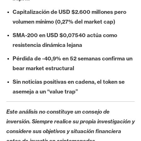
e
Capitalización de USD $2.600 millones pero
r
e
volumen mínimo (0,27% del market cap)
u
SMA-200 en USD $0,07540 actúa como
m
resistencia dinámica lejana
Pérdida de -40,9% en 52 semanas confirma un
I
A
bear market estructural
Sin noticias positivas en cadena, el token se
A
asemeja a un “value trap”
n
á
Este análisis no constituye un consejo de
l
i
inversión. Siempre realice su propia investigación y
s
considere sus objetivos y situación financiera
i
antes de invertir en criptomonedas.