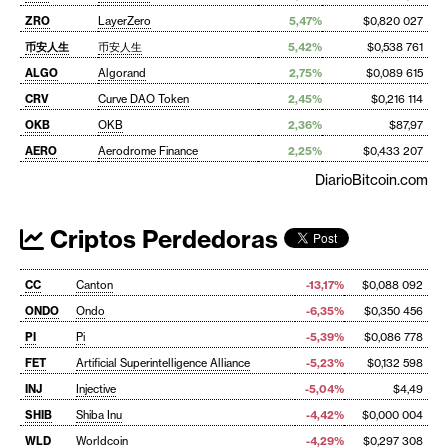
ZRO
LayerZero
5,47%
$0,820 027
币安人生
币安人生
5,42%
$0,538 761
ALGO
Algorand
2,75%
$0,089 615
CRV
Curve DAO Token
2,45%
$0,216 114
OKB
OKB
2,36%
$87,97
AERO
Aerodrome Finance
2,25%
$0,433 207
DiarioBitcoin.com
Criptos Perdedoras
CC
Canton
-13,17%
$0,088 092
ONDO
Ondo
-6,35%
$0,350 456
PI
Pi
-5,39%
$0,086 778
FET
Artificial Superintelligence Alliance
-5,23%
$0,132 598
INJ
Injective
-5,04%
$4,49
SHIB
Shiba Inu
-4,42%
$0,000 004
WLD
Worldcoin
-4,29%
$0,297 308