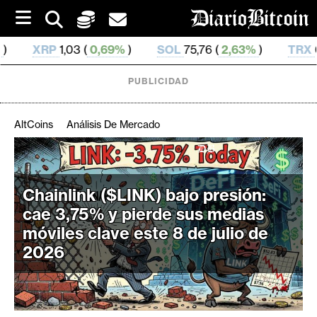
S
k
i
69%
)
SOL
75,76 (
2,63%
)
TRX
0,329 41 (
0,53%
)
p
t
o
PUBLICIDAD
c
o
n
AltCoins
Análisis De Mercado
t
e
C
n
r
t
Chainlink ($LINK) bajo presión:
i
cae 3,75% y pierde sus medias
p
t
móviles clave este 8 de julio de
o
2026
M
e
r