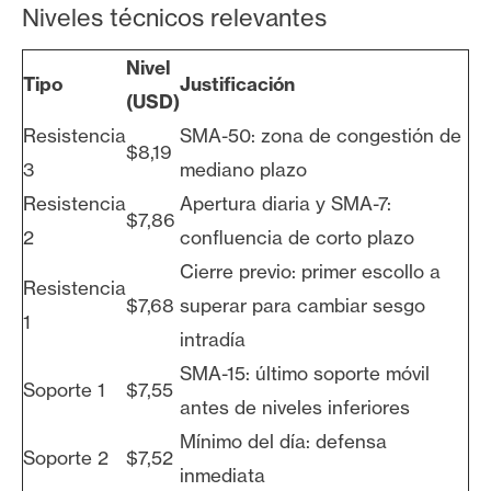
Niveles técnicos relevantes
Nivel
Tipo
Justificación
(USD)
Resistencia
SMA-50: zona de congestión de
$8,19
3
mediano plazo
Resistencia
Apertura diaria y SMA-7:
$7,86
2
confluencia de corto plazo
Cierre previo: primer escollo a
Resistencia
$7,68
superar para cambiar sesgo
1
intradía
SMA-15: último soporte móvil
Soporte 1
$7,55
antes de niveles inferiores
Mínimo del día: defensa
Soporte 2
$7,52
inmediata