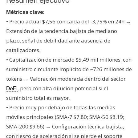
Resumen ejecutivo
T
e
Métricas clave:
m
• Precio actual $7,56 con caída del -3,75% en 24h →
a
s
Extensión de la tendencia bajista de mediano
plazo, señal de debilidad ante ausencia de
catalizadores.
R
• Capitalización de mercado $5,49 mil millones, con
e
c
suministro circulante implícito de ~726 millones de
u
tokens → Valoración moderada dentro del sector
r
, pero con alta dilución potencial si el
DeFi
s
suministro total es mayor.
o
s
• Precio muy por debajo de todas las medias
móviles principales (SMA-7 $7,80; SMA-50 $8,19;
SMA-200 $9,66) → Configuración técnica bajista,
C
o
con riesgo de aceleración si se pierde el soporte