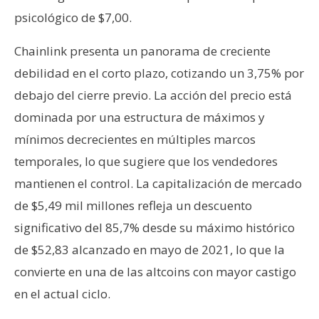
n
psicológico de $7,00.
t
a
Chainlink presenta un panorama de creciente
c
debilidad en el corto plazo, cotizando un 3,75% por
t
debajo del cierre previo. La acción del precio está
o
dominada por una estructura de máximos y
y
P
mínimos decrecientes en múltiples marcos
u
temporales, lo que sugiere que los vendedores
b
mantienen el control. La capitalización de mercado
l
de $5,49 mil millones refleja un descuento
i
c
significativo del 85,7% desde su máximo histórico
i
de $52,83 alcanzado en mayo de 2021, lo que la
d
convierte en una de las altcoins con mayor castigo
a
en el actual ciclo.
d