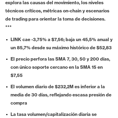
explora las causas del movimiento, los niveles
e
técnicos críticos, métricas on-chain y escenarios
r
e
de trading para orientar la toma de decisiones.
u
***
m
LINK cae -3,75% a $7,56; baja un 45,5% anual y
un 85,7% desde su máximo histórico de $52,83
I
A
El precio perfora las SMA 7, 30, 50 y 200 días,
con único soporte cercano en la SMA 15 en
A
$7,55
n
El volumen diario de $232,2M es inferior a la
á
l
media de 30 días, reflejando escasa presión de
i
compra
s
i
La tasa volumen/capitalización diaria se