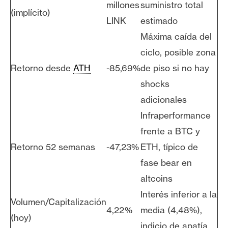
millones
suministro total
(implícito)
LINK
estimado
Máxima caída del
ciclo, posible zona
Retorno desde
ATH
-85,69%
de piso si no hay
shocks
adicionales
Infraperformance
frente a BTC y
Retorno 52 semanas
-47,23%
ETH, típico de
fase bear en
altcoins
Interés inferior a la
Volumen/Capitalización
4,22%
media (4,48%),
(hoy)
indicio de apatía