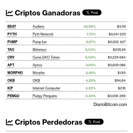
Criptos Ganadoras
BEAT
Audiera
44,58%
$3,05
PYTH
Pyth Network
7,72%
$0,041 225
PUMP
Pump.fun
6,67%
$0,002 427
TAO
Bittensor
6,03%
$205,39
CRV
Curve DAO Token
6,02%
$0,225 684
APT
Aptos
4,63%
$0,605 086
MORPHO
Morpho
4,48%
$1,93
OKB
OKB
4,28%
$94,84
ICP
Internet Computer
4,22%
$2,18
PENGU
Pudgy Penguins
3,43%
$0,006 289
DiarioBitcoin.com
Criptos Perdedoras