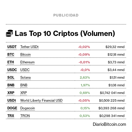
PUBLICIDAD
Las Top 10 Criptos (Volumen)
USDT
Tether USDt
-0,02%
$29,32 mmd
BTC
Bitcoin
-0,09%
$12,18 mmd
ETH
Ethereum
-0,01%
$3,73 mmd
USDC
USDC
-0,0%
$3,44 mmd
SOL
Solana
2,63%
$1,51 mmd
BNB
BNB
1,97%
$1,08 mmd
XRP
XRP
0,69%
$0,742 041 mmd
USD1
World Liberty Financial USD
-0,05%
$0,509 225 mmd
DOGE
Dogecoin
0,15%
$0,393 268 mmd
TRX
TRON
0,53%
$0,298 341 mmd
DiarioBitcoin.com