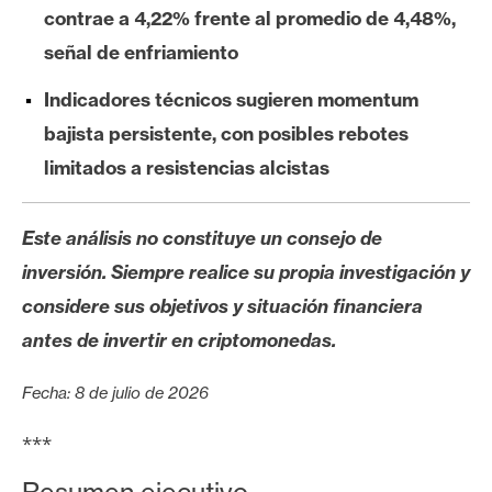
s
contrae a 4,22% frente al promedio de 4,48%,
señal de enfriamiento
N
Indicadores técnicos sugieren momentum
o
bajista persistente, con posibles rebotes
t
a
limitados a resistencias alcistas
s
d
Este análisis no constituye un consejo de
e
inversión. Siempre realice su propia investigación y
P
r
considere sus objetivos y situación financiera
e
antes de invertir en criptomonedas.
n
s
Fecha: 8 de julio de 2026
a
***