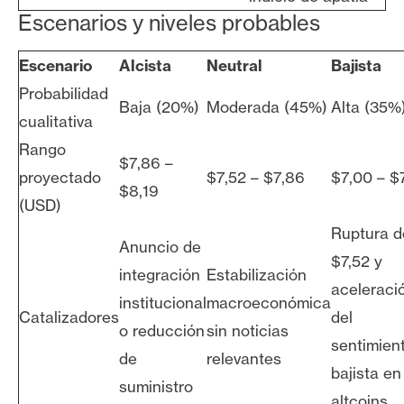
Escenarios y niveles probables
Escenario
Alcista
Neutral
Bajista
Probabilidad
Baja (20%)
Moderada (45%)
Alta (35%
cualitativa
Rango
$7,86 –
proyectado
$7,52 – $7,86
$7,00 – $
$8,19
(USD)
Ruptura d
Anuncio de
$7,52 y
integración
Estabilización
aceleraci
institucional
macroeconómica
Catalizadores
del
o reducción
sin noticias
sentimien
de
relevantes
bajista en
suministro
altcoins