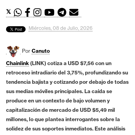
c
a
𝕏
d
o
Miércoles, 08 de Julio, 2026
s
Por
Canuto
B
i
Chainlink
(LINK) cotiza a USD $7,56 con un
t
retroceso intradiario del 3,75%, profundizando su
c
o
tendencia bajista y cotizando por debajo de todas
i
sus medias móviles principales. La caída se
n
produce en un contexto de bajo volumen y
capitalización de mercado de USD $5,49 mil
E
millones, lo que plantea interrogantes sobre la
t
solidez de sus soportes inmediatos. Este análisis
h