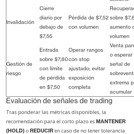
Cierre
Recupera
diario por
Pérdida de $7,52
sobre $7,
Invalidación
debajo de
con volumen
aumento 
$7,55
volumen
Venta parc
Entrada
Operar rangos
o esperar
sobre $7,80
con stop
Gestión de
señal de
con límite
ajustado; evitar
riesgo
sobrevent
de pérdida
exposición
extrema p
en $7,50
completa
acumular
Evaluación de señales de trading
Tras ponderar las métricas disponibles, la
recomendación para el corto plazo es
MANTENER
o
en caso de no tener tolerancia
(HOLD)
REDUCIR