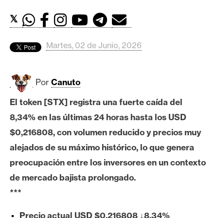
c
a
𝕏
d
o
Martes, 02 de Junio, 2026
s
Por
Canuto
B
i
El token [STX] registra una fuerte caída del
t
8,34% en las últimas 24 horas hasta los USD
c
o
$0,216808, con volumen reducido y precios muy
i
alejados de su máximo histórico, lo que genera
n
preocupación entre los inversores en un contexto
de mercado bajista prolongado.
E
***
t
h
Precio actual USD $0,216808 ↓8,34%