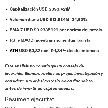
e
Capitalización USD $393,421M
r
e
Volumen diario USD $13,884M -34,69%
u
m
SMA-7 USD $0,2335929 por encima del precio
RSI y MACD muestran momentum bajista
I
ATH
USD $3,82 con -94,34% desde entonces
A
Este análisis no constituye un consejo de
A
inversión. Siempre realice su propia investigación y
n
á
considere sus objetivos y situación financiera
l
antes de invertir en criptomonedas.
i
s
Resumen ejecutivo
i