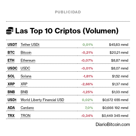
PUBLICIDAD
Las Top 10 Criptos (Volumen)
USDT
Tether USDt
0,01%
$45,83 mmd
BTC
Bitcoin
-0,21%
$20,21 mmd
ETH
Ethereum
-0,07%
$8,87 mmd
USDC
USDC
-0,01%
$8,07 mmd
SOL
Solana
-1,81%
$1,52 mmd
XRP
XRP
-2,66%
$1,37 mmd
BNB
BNB
-1,25%
$1,03 mmd
USD1
World Liberty Financial USD
0,02%
$0,672 655 mmd
ADA
Cardano
7,0%
$0,666 192 mmd
TRX
TRON
-0,34%
$0,449 345 mmd
DiarioBitcoin.com