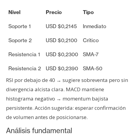
n
t
Nivel
Precio
Tipo
a
Soporte 1
USD $0,2145
Inmediato
c
t
Soporte 2
USD $0,2100
Crítico
o
y
Resistencia 1
USD $0,2300
SMA-7
P
u
Resistencia 2
USD $0,2390
SMA-50
b
l
RSI por debajo de 40 → sugiere sobreventa pero sin
i
divergencia alcista clara. MACD mantiene
c
histograma negativo → momentum bajista
i
persistente. Acción sugerida: esperar confirmación
d
a
de volumen antes de posicionarse.
d
Análisis fundamental