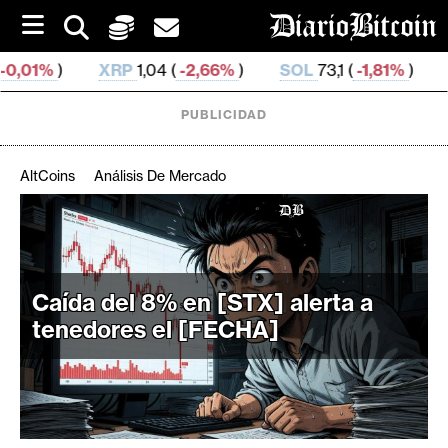
S
k
i
RP
1,04 (
-2,66%
)
SOL
73,1 (
-1,81%
)
TRX
0,326 674 
p
t
o
PUBLICIDAD
c
o
n
AltCoins
Análisis De Mercado
t
e
C
n
r
t
i
Caída del 8% en [STX] alerta a
p
t
tenedores el [FECHA]
o
M
e
r