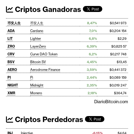
Criptos Ganadoras
币安人生
币安人生
8,47%
$0,541 973
ADA
Cardano
7,0%
$0,204 154
LIT
Lighter
6,8%
$2,29
ZRO
LayerZero
6,39%
$0,825 57
CRV
Curve DAO Token
6,2%
$0,217 748
BSV
Bitcoin SV
4,45%
$13,45
AERO
Aerodrome Finance
3,59%
$0,441 372
PI
Pi
2,44%
$0,089 159
NIGHT
Midnight
2,35%
$0,019 247
XMR
Monero
2,18%
$364,74
DiarioBitcoin.com
Criptos Perdedoras
INJ
Injective
-6,15%
$4,64