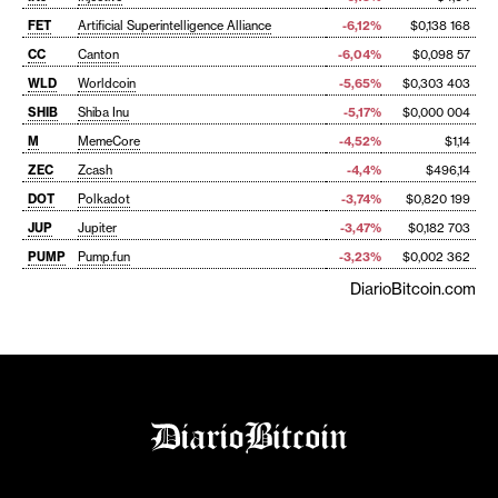
FET
Artificial Superintelligence Alliance
-6,12%
$0,138 168
CC
Canton
-6,04%
$0,098 57
WLD
Worldcoin
-5,65%
$0,303 403
SHIB
Shiba Inu
-5,17%
$0,000 004
M
MemeCore
-4,52%
$1,14
ZEC
Zcash
-4,4%
$496,14
DOT
Polkadot
-3,74%
$0,820 199
JUP
Jupiter
-3,47%
$0,182 703
PUMP
Pump.fun
-3,23%
$0,002 362
DiarioBitcoin.com