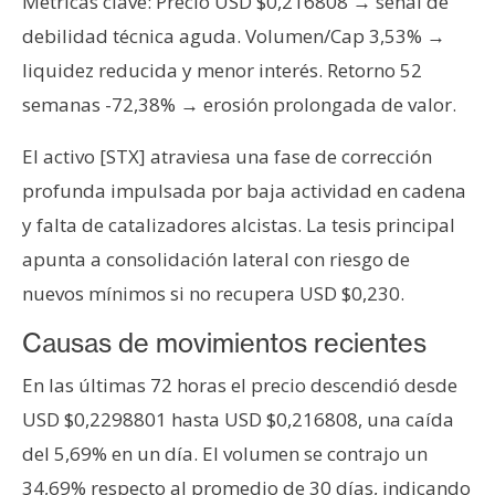
Métricas clave: Precio USD $0,216808 → señal de
s
debilidad técnica aguda. Volumen/Cap 3,53% →
liquidez reducida y menor interés. Retorno 52
N
semanas -72,38% → erosión prolongada de valor.
o
t
El activo [STX] atraviesa una fase de corrección
a
profunda impulsada por baja actividad en cadena
s
d
y falta de catalizadores alcistas. La tesis principal
e
apunta a consolidación lateral con riesgo de
P
nuevos mínimos si no recupera USD $0,230.
r
e
Causas de movimientos recientes
n
En las últimas 72 horas el precio descendió desde
s
a
USD $0,2298801 hasta USD $0,216808, una caída
del 5,69% en un día. El volumen se contrajo un
34,69% respecto al promedio de 30 días, indicando