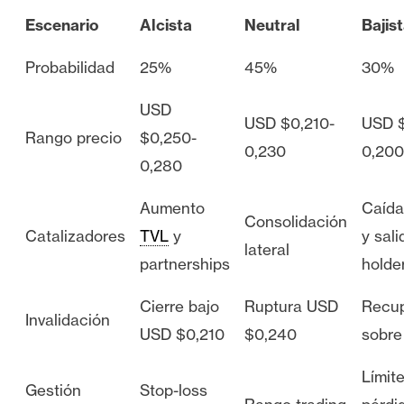
Escenario
Alcista
Neutral
Bajis
Probabilidad
25%
45%
30%
USD
USD $0,210-
USD $
Rango precio
$0,250-
0,230
0,200
0,280
Aumento
Caída
Consolidación
Catalizadores
TVL
y
y sali
lateral
partnerships
holde
Cierre bajo
Ruptura USD
Recup
Invalidación
USD $0,210
$0,240
sobre
Límit
Gestión
Stop-loss