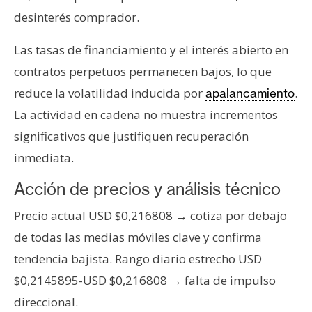
T
desinterés comprador.
e
m
Las tasas de financiamiento y el interés abierto en
a
s
contratos perpetuos permanecen bajos, lo que
reduce la volatilidad inducida por
.
apalancamiento
La actividad en cadena no muestra incrementos
R
e
significativos que justifiquen recuperación
c
inmediata.
u
Acción de precios y análisis técnico
r
s
Precio actual USD $0,216808 → cotiza por debajo
o
de todas las medias móviles clave y confirma
s
tendencia bajista. Rango diario estrecho USD
$0,2145895-USD $0,216808 → falta de impulso
C
direccional.
o