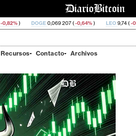
E
0,069 207 (
-0,64%
)
LEO
9,74 (
-0,06%
)
ZEC
505
Recursos
Contacto
Archivos