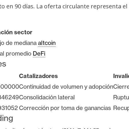
 en 90 días. La oferta circulante representa el 7
ción sector
jo de mediana
altcoin
 al promedio
DeFi
es
Catalizadores
Inval
8500000
Continuidad de volumen y adopción
Cierr
7346249
Consolidación lateral
Ruptu
931052
Corrección por toma de ganancias
Recup
ding