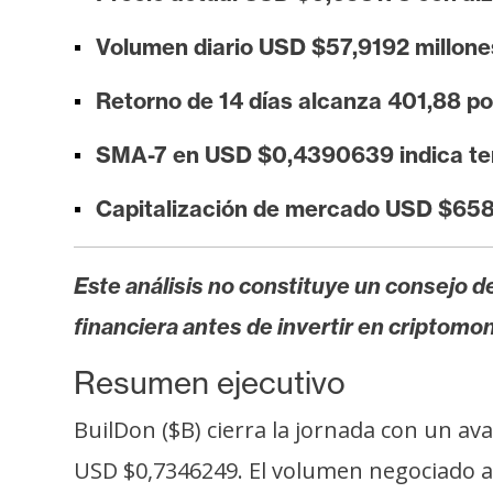
i
s
Volumen diario USD $57,9192 millone
i
Retorno de 14 días alcanza 401,88 po
s
SMA-7 en USD $0,4390639 indica ten
N
Capitalización de mercado USD $658
o
t
a
Este análisis no constituye un consejo de
s
financiera antes de invertir en criptomo
d
e
Resumen ejecutivo
P
r
BuilDon ($B) cierra la jornada con un a
e
USD $0,7346249. El volumen negociado a
n