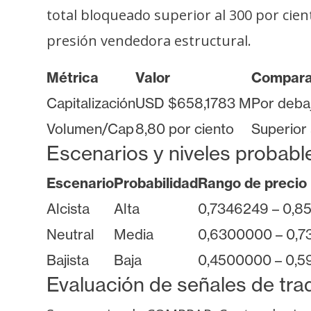
i
total bloqueado superior al 300 por ciento
c
presión vendedora estructural.
i
d
Métrica
Valor
Compara
a
d
Capitalización
USD $658,1783 M
Por deba
Volumen/Cap
8,80 por ciento
Superior
Escenarios y niveles probabl
Escenario
Probabilidad
Rango de precio
Alcista
Alta
0,7346249 – 0,
Neutral
Media
0,6300000 – 0,
Bajista
Baja
0,4500000 – 0,5
Evaluación de señales de tra