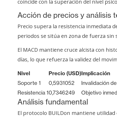
coincide con la superación del nivel psi
o
s
Acción de precios y análisis 
Precio supera la resistencia inmediata de
C
o
periodos se sitúa en zona de fuerza si
n
t
El MACD mantiene cruce alcista con hist
a
días, lo que refuerza la validez del movi
c
t
Nivel
Precio (USD)
Implicación
o
Soporte 1
0,5931052
Invalidación de
y
P
Resistencia 1
0,7346249
Objetivo inmed
u
Análisis fundamental
b
l
El protocolo BUILDon mantiene utilidad 