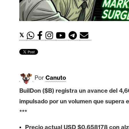
t
h
e
r
𝕏
e
u
m
I
Por
Canuto
A
BuilDon ($B) registra un avance del 4,
impulsado por un volumen que supera e
A
n
***
á
l
Precio actual USD $0,658178 con alza