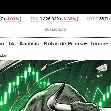
X
0,326 932 (
-0,32%
)
HYPE
55,71 (
-0,82%
)
DOG
PUBLICIDAD
um
IA
Análisis
Notas de Prensa
Temas
ados