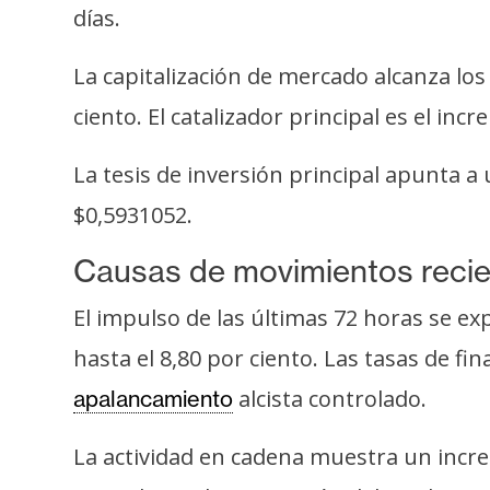
s
días.
a
La capitalización de mercado alcanza lo
ciento. El catalizador principal es el in
T
e
La tesis de inversión principal apunta 
m
a
$0,5931052.
s
Causas de movimientos reci
El impulso de las últimas 72 horas se e
R
e
hasta el 8,80 por ciento. Las tasas de f
c
alcista controlado.
apalancamiento
u
r
La actividad en cadena muestra un incre
s