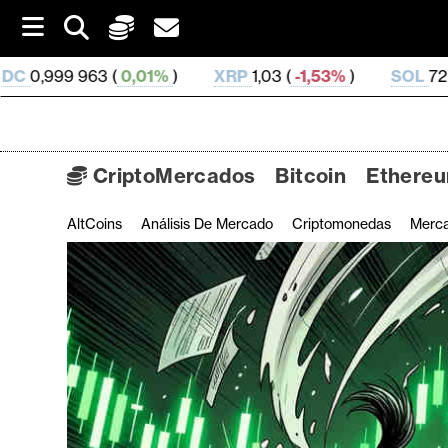
S
k
i
01%
)
XRP
1,03 (
-1,53%
)
SOL
72,7 (
-1,03%
)
TR
p
t
o
c
o
CriptoMercados
Bitcoin
Ethere
n
t
AltCoins
Análisis De Mercado
Criptomonedas
Merc
C
e
n
r
t
i
p
t
o
M
e