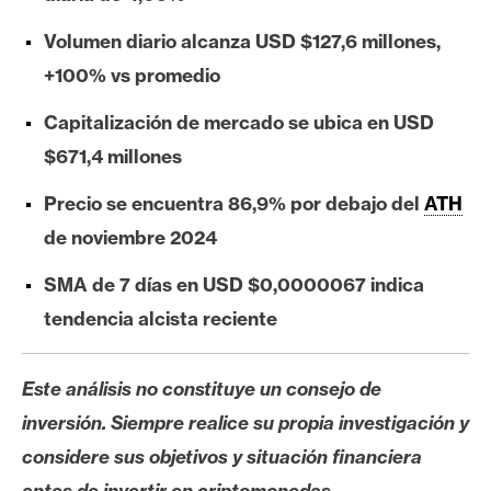
e
Volumen diario alcanza USD $127,6 millones,
r
e
+100% vs promedio
u
Capitalización de mercado se ubica en USD
m
$671,4 millones
Precio se encuentra 86,9% por debajo del
ATH
I
A
de noviembre 2024
SMA de 7 días en USD $0,0000067 indica
A
tendencia alcista reciente
n
á
Este análisis no constituye un consejo de
l
i
inversión. Siempre realice su propia investigación y
s
considere sus objetivos y situación financiera
i
antes de invertir en criptomonedas.