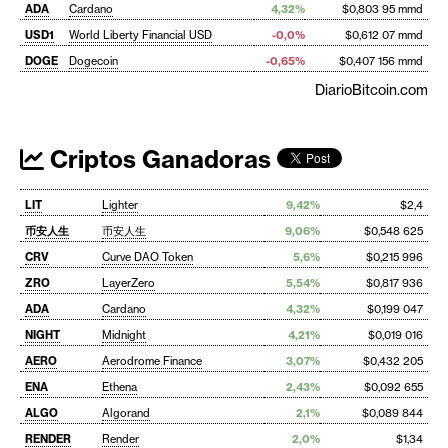
ADA
Cardano
4,32%
$0,803 95 mmd
USD1
World Liberty Financial USD
-0,0%
$0,612 07 mmd
DOGE
Dogecoin
-0,65%
$0,407 156 mmd
DiarioBitcoin.com
Criptos Ganadoras
LIT
Lighter
9,42%
$2,4
币安人生
币安人生
9,06%
$0,548 625
CRV
Curve DAO Token
5,6%
$0,215 996
ZRO
LayerZero
5,54%
$0,817 936
ADA
Cardano
4,32%
$0,199 047
NIGHT
Midnight
4,21%
$0,019 016
AERO
Aerodrome Finance
3,07%
$0,432 205
ENA
Ethena
2,43%
$0,092 655
ALGO
Algorand
2,1%
$0,089 844
RENDER
Render
2,0%
$1,34