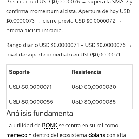
Precio actual USD $0,0000076 → supera la SMA-7 y
n
confirma momentum alcista. Apertura de hoy USD
t
a
$0,0000073 → cierre previo USD $0,0000072 →
c
brecha alcista intradía.
t
o
Rango diario USD $0,0000071 – USD $0,0000076 →
y
nivel de soporte inmediato en USD $0,0000071.
P
u
Soporte
Resistencia
b
l
USD $0,0000071
USD $0,0000080
i
c
USD $0,0000065
USD $0,0000085
i
Análisis fundamental
d
a
La utilidad de
se centra en su rol como
BONK
d
dentro del ecosistema
con alta
memecoin
Solana