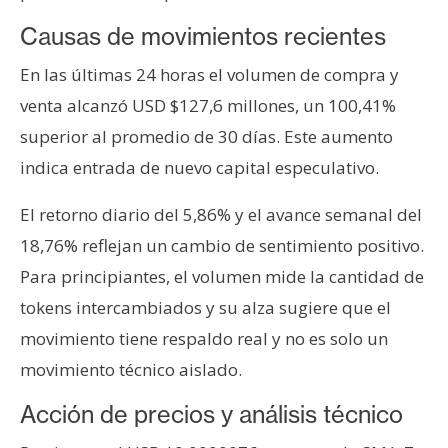
T
e
Causas de movimientos recientes
m
En las últimas 24 horas el volumen de compra y
a
s
venta alcanzó USD $127,6 millones, un 100,41%
superior al promedio de 30 días. Este aumento
indica entrada de nuevo capital especulativo.
R
e
El retorno diario del 5,86% y el avance semanal del
c
u
18,76% reflejan un cambio de sentimiento positivo.
r
Para principiantes, el volumen mide la cantidad de
s
tokens intercambiados y su alza sugiere que el
o
movimiento tiene respaldo real y no es solo un
s
movimiento técnico aislado.
Acción de precios y análisis técnico
C
o