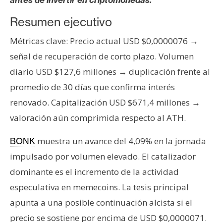
s
Resumen ejecutivo
N
Métricas clave: Precio actual USD $0,0000076 →
o
señal de recuperación de corto plazo. Volumen
t
diario USD $127,6 millones → duplicación frente al
a
promedio de 30 días que confirma interés
s
d
renovado. Capitalización USD $671,4 millones →
e
valoración aún comprimida respecto al ATH.
P
r
muestra un avance del 4,09% en la jornada
BONK
e
impulsado por volumen elevado. El catalizador
n
dominante es el incremento de la actividad
s
especulativa en memecoins. La tesis principal
a
apunta a una posible continuación alcista si el
precio se sostiene por encima de USD $0,0000071.