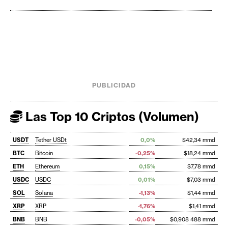
PUBLICIDAD
Las Top 10 Criptos (Volumen)
USDT
Tether USDt
0,0%
$42,34 mmd
BTC
Bitcoin
-0,25%
$18,24 mmd
ETH
Ethereum
0,15%
$7,78 mmd
USDC
USDC
0,01%
$7,03 mmd
SOL
Solana
-1,13%
$1,44 mmd
XRP
XRP
-1,76%
$1,41 mmd
BNB
BNB
-0,05%
$0,908 488 mmd