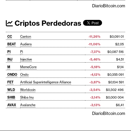
DiarioBitcoin.com
Criptos Perdedoras
CC
Canton
-11,26%
$0,091 01
BEAT
Audiera
-11,06%
$2,05
PI
Pi
-7,37%
$0,087 516
INJ
Injective
-5,46%
$4,51
M
MemeCore
-5,18%
$1,14
ONDO
Ondo
-4,12%
$0,355 091
FET
Artificial Superintelligence Alliance
-3,87%
$0,134 591
WLD
Worldcoin
-3,54%
$0,302 496
SHIB
Shiba Inu
-3,14%
$0,000 004
AVAX
Avalanche
-3,13%
$6,41
DiarioBitcoin.com