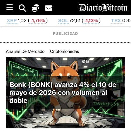
S
k
i
1,76%
)
SOL
72,61 (
-1,13%
)
TRX
0,327 058 (
-0,26
p
t
o
PUBLICIDAD
c
o
n
Análisis De Mercado
Criptomonedas
t
e
C
n
r
t
i
Bonk (BONK) avanza 4% el 10 de
p
mayo de 2026 con volumen al
t
doble
o
M
e
r