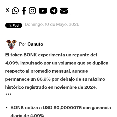
c
a
𝕏
d
o
Domingo, 10 de Mayo, 2026
s
Por
Canuto
B
i
El token BONK experimenta un repunte del
t
4,09% impulsado por un volumen que se duplica
c
o
respecto al promedio mensual, aunque
i
permanece un 86,9% por debajo de su máximo
n
histórico registrado en noviembre de 2024.
***
E
BONK cotiza a USD $0,0000076 con ganancia
t
h
diaria de 4,09%