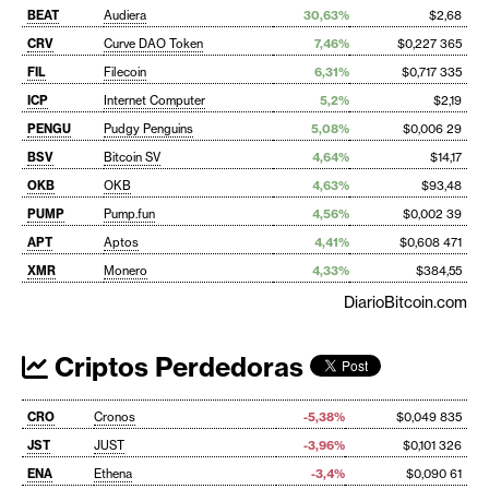
BEAT
Audiera
30,63%
$2,68
CRV
Curve DAO Token
7,46%
$0,227 365
FIL
Filecoin
6,31%
$0,717 335
ICP
Internet Computer
5,2%
$2,19
PENGU
Pudgy Penguins
5,08%
$0,006 29
BSV
Bitcoin SV
4,64%
$14,17
OKB
OKB
4,63%
$93,48
PUMP
Pump.fun
4,56%
$0,002 39
APT
Aptos
4,41%
$0,608 471
XMR
Monero
4,33%
$384,55
DiarioBitcoin.com
Criptos Perdedoras
CRO
Cronos
-5,38%
$0,049 835
JST
JUST
-3,96%
$0,101 326
ENA
Ethena
-3,4%
$0,090 61