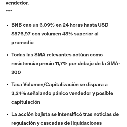
vendedor.
e
***
r
e
BNB cae un 6,09% en 24 horas hasta USD
u
m
$576,97 con volumen 48% superior al
promedio
I
Todas las SMA relevantes actúan como
A
resistencia: precio 11,7% por debajo de la SMA-
200
A
Tasa Volumen/Capitalización se dispara a
n
3,24% señalando pánico vendedor y posible
á
l
capitulación
i
La acción bajista se intensificó tras noticias de
s
i
regulación y cascadas de liquidaciones