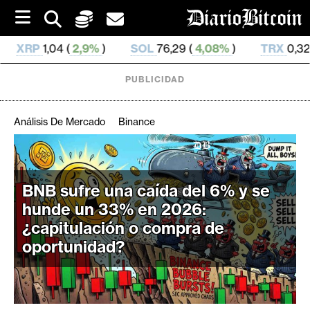
S
k
i
)
SOL
76,29 (
4,08%
)
TRX
0,328 73 (
0,41%
)
H
p
t
o
PUBLICIDAD
c
o
n
Análisis De Mercado
Binance
t
e
C
n
r
t
BNB sufre una caída del 6% y se
i
hunde un 33% en 2026:
p
t
¿capitulación o compra de
o
oportunidad?
M
e
r