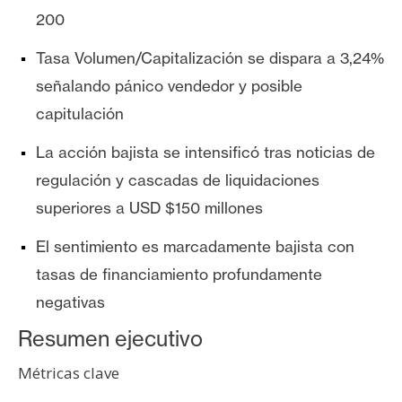
n
200
t
Tasa Volumen/Capitalización se dispara a 3,24%
a
c
señalando pánico vendedor y posible
t
capitulación
o
y
La acción bajista se intensificó tras noticias de
P
regulación y cascadas de liquidaciones
u
superiores a USD $150 millones
b
l
El sentimiento es marcadamente bajista con
i
tasas de financiamiento profundamente
c
negativas
i
d
Resumen ejecutivo
a
Métricas clave
d