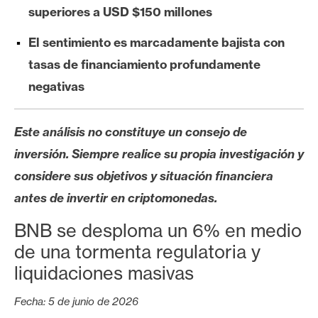
s
superiores a USD $150 millones
El sentimiento es marcadamente bajista con
N
tasas de financiamiento profundamente
o
negativas
t
a
s
Este análisis no constituye un consejo de
d
inversión. Siempre realice su propia investigación y
e
considere sus objetivos y situación financiera
P
r
antes de invertir en criptomonedas.
e
BNB se desploma un 6% en medio
n
de una tormenta regulatoria y
s
a
liquidaciones masivas
Fecha: 5 de junio de 2026