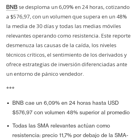
T
se desploma un 6,09% en 24 horas, cotizando
BNB
e
m
a $576,97, con un volumen que supera en un 48%
a
la media de 30 días y todas las medias móviles
s
relevantes operando como resistencia. Este reporte
desmenuza las causas de la caída, los niveles
R
técnicos críticos, el sentimiento de los derivados y
e
ofrece estrategias de inversión diferenciadas ante
c
un entorno de pánico vendedor.
u
r
***
s
o
BNB cae un 6,09% en 24 horas hasta USD
s
$576,97 con volumen 48% superior al promedio
Todas las SMA relevantes actúan como
C
o
resistencia: precio 11,7% por debajo de la SMA-