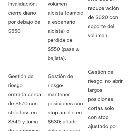
Invalidación:
volumen
recuperación
cierre diario
alcista (cambio
de $620 con
por debajo de
a escenario
soporte del
$550.
alcista) o
volumen.
pérdida de
$550 (pasa a
bajista).
Gestión de
Gestión de
Gestión de
riesgo: no abrir
riesgo:
riesgo:
largos;
entrada cerca
mantener
posiciones
de $570 con
posiciones con
cortas solo
stop-loss en
stop amplio en
con stop
$549 y toma
$530; añadir
ajustado por
de ganancias
solo si supera