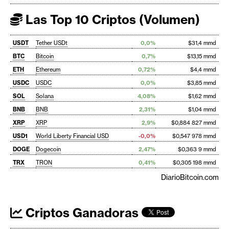
Las Top 10 Criptos (Volumen)
USDT
Tether USDt
0,0%
$31,4 mmd
BTC
Bitcoin
0,7%
$13,15 mmd
ETH
Ethereum
0,72%
$4,4 mmd
USDC
USDC
0,0%
$3,85 mmd
SOL
Solana
4,08%
$1,62 mmd
BNB
BNB
2,31%
$1,04 mmd
XRP
XRP
2,9%
$0,884 827 mmd
USD1
World Liberty Financial USD
-0,0%
$0,547 978 mmd
DOGE
Dogecoin
2,47%
$0,363 9 mmd
TRX
TRON
0,41%
$0,305 198 mmd
DiarioBitcoin.com
Criptos Ganadoras