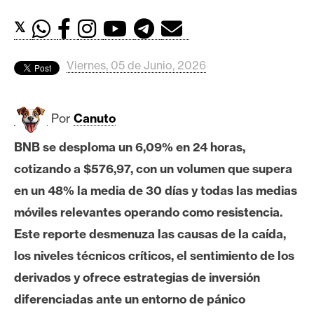
c
a
𝕏
d
o
Viernes, 05 de Junio, 2026
s
Por
Canuto
B
i
BNB se desploma un 6,09% en 24 horas,
t
cotizando a $576,97, con un volumen que supera
c
o
en un 48% la media de 30 días y todas las medias
i
móviles relevantes operando como resistencia.
n
Este reporte desmenuza las causas de la caída,
los niveles técnicos críticos, el sentimiento de los
E
derivados y ofrece estrategias de inversión
t
diferenciadas ante un entorno de pánico
h