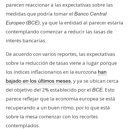
n
parecen reaccionar a las expectativas sobre las
t
medidas que podría tomar el
Banco Central
a
, ya que la entidad al parecer estaría
Europeo (BCE)
c
contemplando comenzar a reducir las tasas de
t
interés bancarias.
o
y
De acuerdo con varios reportes, las expectativas
P
u
sobre la reducción de tasas viene a lugar porque
b
los índices inflacionarios en la eurozona
han
l
, y ya se ubican cerca
bajado en los últimos meses
i
del objetivo del 2% establecido por el
Esto
BCE.
c
i
parece reflejar que la economía europea se está
d
recuperando a un buen ritmo, por lo que está
a
sobre la mesa comenzar con los recortes
d
contemplados.