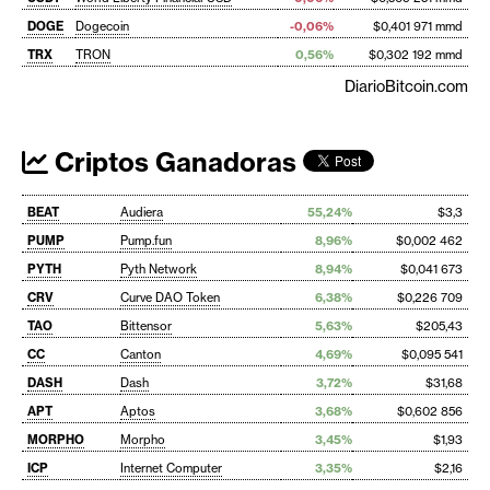
DOGE
Dogecoin
-0,06%
$0,401 971 mmd
TRX
TRON
0,56%
$0,302 192 mmd
DiarioBitcoin.com
Criptos Ganadoras
BEAT
Audiera
55,24%
$3,3
PUMP
Pump.fun
8,96%
$0,002 462
PYTH
Pyth Network
8,94%
$0,041 673
CRV
Curve DAO Token
6,38%
$0,226 709
TAO
Bittensor
5,63%
$205,43
CC
Canton
4,69%
$0,095 541
DASH
Dash
3,72%
$31,68
APT
Aptos
3,68%
$0,602 856
MORPHO
Morpho
3,45%
$1,93
ICP
Internet Computer
3,35%
$2,16