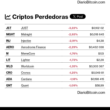
DiarioBitcoin.com
Criptos Perdedoras
JST
JUST
-3,22%
$0,102 02
NIGHT
Midnight
-2,93%
$0,018 645
INJ
Injective
-2,91%
$4,38
AERO
Aerodrome Finance
-2,29%
$0,432 038
M
MemeCore
-1,76%
$1,13
LIT
Lighter
-1,73%
$2,28
WLD
Worldcoin
-1,35%
$0,303 367
CRO
Cronos
-1,25%
$0,049 81
ADA
Cardano
-1,18%
$0,198 415
QNT
Quant
-1,09%
$58,99
DiarioBitcoin.com