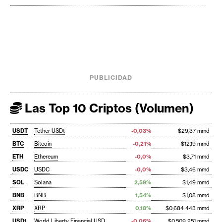
PUBLICIDAD
Las Top 10 Criptos (Volumen)
USDT
Tether USDt
-0,03%
$29,37 mmd
BTC
Bitcoin
-0,21%
$12,19 mmd
ETH
Ethereum
-0,0%
$3,71 mmd
USDC
USDC
-0,0%
$3,46 mmd
SOL
Solana
2,59%
$1,49 mmd
BNB
BNB
1,54%
$1,08 mmd
XRP
XRP
0,18%
$0,684 443 mmd
USD1
World Liberty Financial USD
-0,06%
$0,509 251 mmd