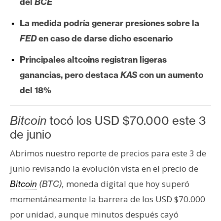
del
BCE
e
r
La medida podría generar presiones sobre la
e
FED
en caso de darse dicho escenario
u
m
Principales altcoins registran ligeras
ganancias, pero destaca
KAS
con un aumento
del 18%
I
A
Bitcoin
tocó los USD $70.000 este 3
de junio
A
n
Abrimos nuestro reporte de precios para este 3 de
á
junio revisando la evolución vista en el precio de
l
moneda digital que hoy superó
Bitcoin
(BTC),
i
momentáneamente la barrera de los USD $70.000
s
i
por unidad, aunque minutos después cayó