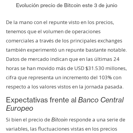
T
Evolución precio de Bitcoin este 3 de junio
e
m
De la mano con el repunte visto en los precios,
a
s
tenemos que el volumen de operaciones
comerciales a través de los principales exchanges
también experimentó un repunte bastante notable.
R
e
Datos de mercado indican que en las últimas 24
c
horas se han movido más de USD $31.530 millones,
u
cifra que representa un incremento del 103% con
r
respecto a los valores vistos en la jornada pasada.
s
o
Expectativas frente al
Banco Central
s
Europeo
Si bien el precio de
responde a una serie de
Bitcoin
C
variables, las fluctuaciones vistas en los precios
o