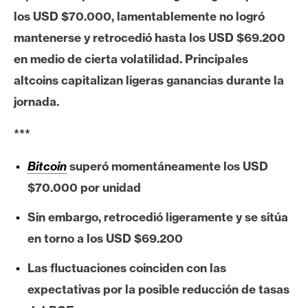
c
los USD $70.000, lamentablemente no logró
a
d
mantenerse y retrocedió hasta los USD $69.200
o
en medio de cierta volatilidad. Principales
s
altcoins capitalizan ligeras ganancias durante la
jornada.
B
***
i
t
Bitcoin
superó momentáneamente los USD
c
o
$70.000 por unidad
i
Sin embargo, retrocedió ligeramente y se sitúa
n
en torno a los USD $69.200
Las fluctuaciones coinciden con las
E
t
expectativas por la posible reducción de tasas
h