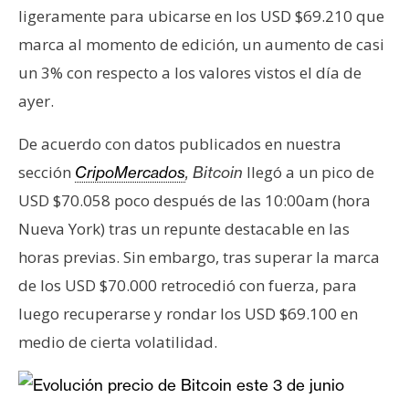
s
ligeramente para ubicarse en los USD $69.210 que
marca al momento de edición, un aumento de casi
N
un 3% con respecto a los valores vistos el día de
o
ayer.
t
a
De acuerdo con datos publicados en nuestra
s
sección
llegó a un pico de
CripoMercados
, Bitcoin
d
USD $70.058 poco después de las 10:00am (hora
e
Nueva York) tras un repunte destacable en las
P
r
horas previas. Sin embargo, tras superar la marca
e
de los USD $70.000 retrocedió con fuerza, para
n
luego recuperarse y rondar los USD $69.100 en
s
medio de cierta volatilidad.
a