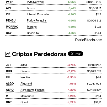
PYTH
Pyth Network
5,96%
$0,040 266
APT
Aptos
5,41%
$0,606 71
ICP
Internet Computer
4,96%
$2,2
PENGU
Pudgy Penguins
4,96%
$0,006 312
MORPHO
Morpho
4,89%
$1,92
BSV
Bitcoin SV
4,76%
$14,4
DiarioBitcoin.com
Criptos Perdedoras
JST
JUST
-4,75%
$0,100 247
CRO
Cronos
-2,77%
$0,049 019
INJ
Injective
-2,53%
$4,4
ALGO
Algorand
-1,56%
$0,087 503
AERO
Aerodrome Finance
-1,39%
$0,435 507
M
MemeCore
-1,29%
$1,14
QNT
Quant
-1,22%
$59,17