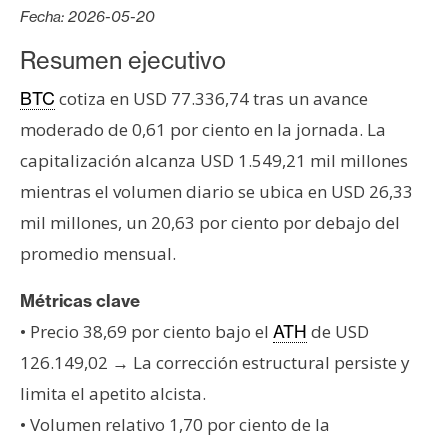
s
Fecha: 2026-05-20
Resumen ejecutivo
N
cotiza en USD 77.336,74 tras un avance
BTC
o
t
moderado de 0,61 por ciento en la jornada. La
a
capitalización alcanza USD 1.549,21 mil millones
s
mientras el volumen diario se ubica en USD 26,33
d
mil millones, un 20,63 por ciento por debajo del
e
P
promedio mensual.
r
Métricas clave
e
n
• Precio 38,69 por ciento bajo el
de USD
ATH
s
126.149,02 → La corrección estructural persiste y
a
limita el apetito alcista.
• Volumen relativo 1,70 por ciento de la