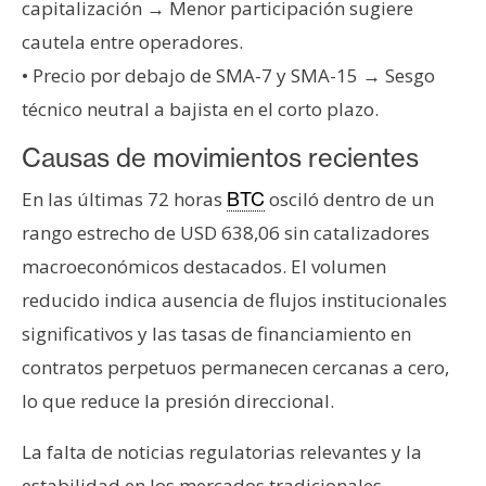
T
capitalización → Menor participación sugiere
e
cautela entre operadores.
m
• Precio por debajo de SMA-7 y SMA-15 → Sesgo
a
s
técnico neutral a bajista en el corto plazo.
Causas de movimientos recientes
R
En las últimas 72 horas
osciló dentro de un
BTC
e
rango estrecho de USD 638,06 sin catalizadores
c
u
macroeconómicos destacados. El volumen
r
reducido indica ausencia de flujos institucionales
s
significativos y las tasas de financiamiento en
o
contratos perpetuos permanecen cercanas a cero,
s
lo que reduce la presión direccional.
C
La falta de noticias regulatorias relevantes y la
o
estabilidad en los mercados tradicionales